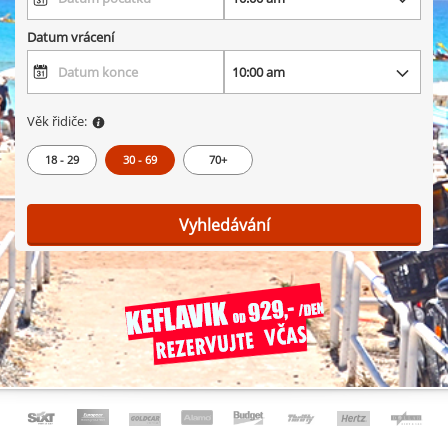
Datum vrácení
Věk řidiče:
18 - 29
30 - 69
70+
Vyhledávání