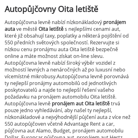
Autopůjčovny
Oita letiště
Autopůjčovna levně nabízí nízkonákladový
pronájem
auta
ve městě
Oita letiště
s nejlepšími cenami aut,
které již obsahují taxy, poplatky a některá pojištění od
550 předních světových společností. Rezervujte si
nízkou cenu pronájmu auta Oita letiště bezpečně
online a máte možnost získat on-line slevu.
Autopůjčovna levně nabízí široký výběr vozidel z
možností levných a nenáročných až po luxusní nebo
vícemístné mikrobusy.Autopůjčovna levně porovnává
ty nejlepší pronájmy automobilů od jednotlivých
poskytovatelů a najde to nejlepší řešení vašeho
požadavku na pronájem automobilu Oita letiště.
Autopůjčovna levně
pronájem aut Oita letiště
trvá
pouze jedno vyhledávání, aby našel ty nejlepší,
nízkonákladové a nejvýhodnější půjčení auta z více než
550 autopůjčoven včetně Advantage Rent a car,
půjčovna aut Alamo, Budget, pronájem automobilu
Dollar, Europcar půjčovna aut, pronájem aut Hertz,