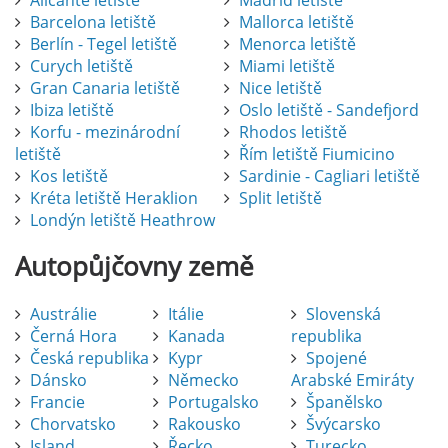
Alicante letiště
Madrid letiště
Barcelona letiště
Mallorca letiště
Berlín - Tegel letiště
Menorca letiště
Curych letiště
Miami letiště
Gran Canaria letiště
Nice letiště
Ibiza letiště
Oslo letiště - Sandefjord
Korfu - mezinárodní
Rhodos letiště
letiště
Řím letiště Fiumicino
Kos letiště
Sardinie - Cagliari letiště
Kréta letiště Heraklion
Split letiště
Londýn letiště Heathrow
Autopůjčovny
země
Austrálie
Itálie
Slovenská
Černá Hora
Kanada
republika
Česká republika
Kypr
Spojené
Dánsko
Německo
Arabské Emiráty
Francie
Portugalsko
Španělsko
Chorvatsko
Rakousko
Švýcarsko
Island
Řecko
Turecko