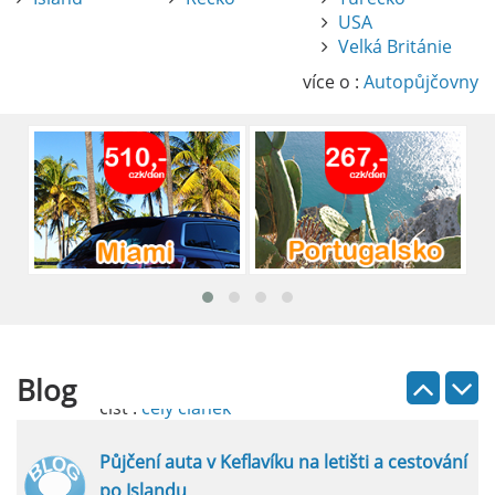
USA
Pronájem auta na letišti Alicante
Velká Británie
Půjčení auta na letišti v Alicante je výborný
způsob, jak pohodlně objevovat město i jeho
více o :
Autopůjčovny
okolí. Letiště Alicante-Elche, hlavní vstupní
brána do regionu Costa Blanca, se nachází
přibližně 9 km od centra Alicante.
číst :
celý článek
Pronájem auta na letišti Lefkada: Kompletní
průvodce
Půjčení auta na letišti Lefkada je skvělý
způsob, jak prozkoumat ostrov podle
vlastních představ.
Blog
číst :
celý článek
Půjčení auta v Keflavíku na letišti a cestování
po Islandu