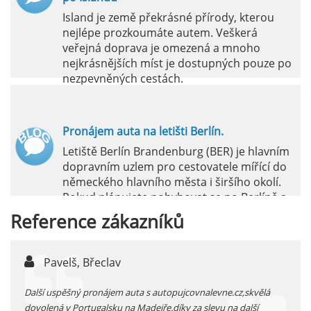
Island je země překrásné přírody, kterou
nejlépe prozkoumáte autem. Veškerá
veřejná doprava je omezená a mnoho
nejkrásnějších míst je dostupných pouze po
nezpevněných cestách.
číst :
celý článek
Pronájem auta na letišti Berlín.
Letiště Berlín Brandenburg (BER) je hlavním
dopravním uzlem pro cestovatele mířící do
německého hlavního města i širšího okolí.
Pokud plánujete pohybovat se po Berlíně a
okolních regionech bez omezení, pronájem
Reference
zákazníků
auta přímo na letišti je ideální volbou.
číst :
celý článek
Pavelš, Břeclav
j
Pronájem auta na letišti Marseille: Jak na to?
 před
Další uspěšný pronájem auta s autopujcovnalevne.cz,skvělá
prodl
Letiště Marseille, oficiálně známé jako
...
dovolená v Portugalsku na Madeiře.díky za slevu na další
proná