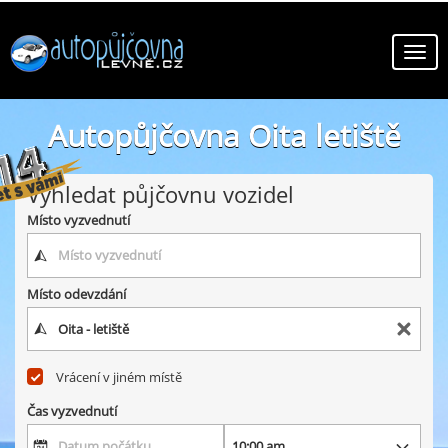
Autopůjčovna Oita letiště
online autopůjčovny ve městě Oita letiště
Vyhledat půjčovnu vozidel
Místo vyzvednutí
Místo odevzdání
Vrácení v jiném místě
Čas vyzvednutí