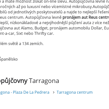
a máte možnost získat on-line slevu. Autopůjčovna levně n
náročných až po luxusní nebo vícemístné mikrobusy.Autopůj
lů od jednotlivých poskytovatelů a najde to nejlepší řešen
eus centrum. Autopůjčovna levně
pronájem aut Reus cent
lepší, nízkonákladové a nejvýhodnější půjčení auta z více ne
ůjčovna aut Alamo, Budget, pronájem automobilu Dollar, E
t-a-car, Sixt nebo Thrifty car.
lém světě a 134 zemích.
 Španělsko
opůjčovny
Tarragona
agona - Plaza De La Pedrera
Tarragona centrum