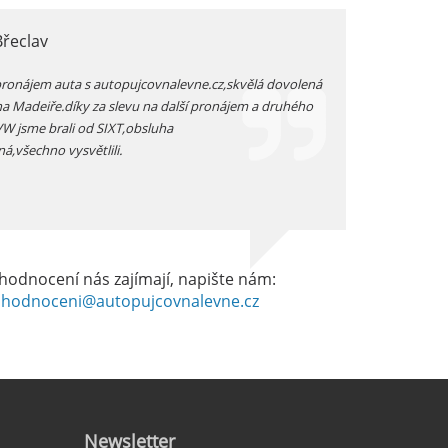
Břeclav
jarka, Plzen
pronájem auta s autopujcovnalevne.cz,skvělá dovolená
prodloužený zimní v
na Madeiře.díky za slevu na další pronájem a druhého
auta přímo na letišt
 VW jsme brali od SIXT,obsluha
vozidlo -dostali js
ná,všechno vysvětlili.
dobrém stavu -celkov
hodnocení nás zajímají, napište nám:
hodnoceni@autopujcovnalevne.cz
Newsletter