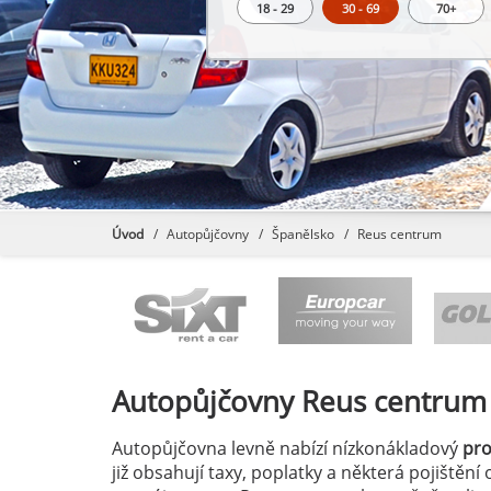
18 - 29
30 - 69
70+
Úvod
Autopůjčovny
Španělsko
Reus centrum
Autopůjčovny
Reus centrum
Autopůjčovna levně nabízí nízkonákladový
pr
již obsahují taxy, poplatky a některá pojištěn