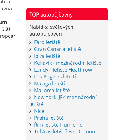
abízí
čovna
TOP
autopůjčovny
í
rum
Nabídka světových
ž 550
autopůjčoven
uropcar
Faro letiště
Gran Canaria letiště
Ibiza letiště
Keflavik - mezinárodní letiště
Londýn letiště Heathrow
Los Angeles letiště
Malaga letiště
Mallorca letiště
New York: JFK mezinárodní
letiště
Nice
Praha letiště
Řím letiště Fiumicino
Tel Aviv letiště Ben Gurion