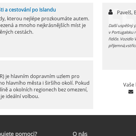
šti a cestování po Islandu
n,
Pavelš, 
ody, kterou nejlépe prozkoumáte autem.
ezená a mnoho nejkrásnějších míst je
ůjčujete auto v jížním Španělsku zkontrolujte si před
Další uspěšný 
ěných cestách.
 funkčnost kliamtizace, v létě je tam fakt vedro...
v Portugalsku 
řidiče. Vozidlo
příjemná,vstříc
ER) je hlavním dopravním uzlem pro
o hlavního města i širšího okolí. Pokud
Vaše 
líně a okolních regionech bez omezení,
je ideální volbou.
le: Jak na to?
ujete
pomoci?
O
nás
ámé jako mezinárodní letiště Marseille-