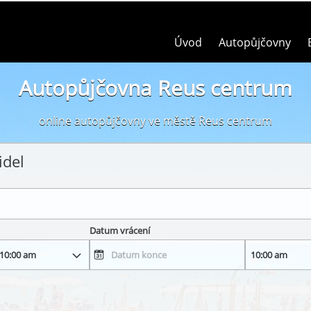
Úvod
Autopůjčovny
Autopůjčovna Reus centrum
online autopůjčovny ve městě Reus centrum
idel
Datum vrácení