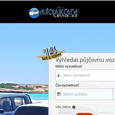
Vyhledat půjčovnu voz
Místo vyzvednutí
Čas vyzvednutí
Věk řidiče: