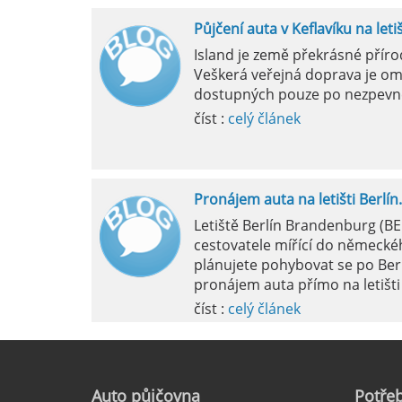
Půjčení auta v Keflavíku na leti
Mila
Island je země překrásné přír
Veškerá veřejná doprava je om
pokud si p
dostupných pouze po nezpevn
vyzvednutím
číst :
celý článek
Pronájem auta na letišti Berlín.
Letiště Berlín Brandenburg (B
cestovatele mířící do německéh
plánujete pohybovat se po Ber
pronájem auta přímo na letišti 
číst :
celý článek
Pronájem auta na letišti Marseil
Auto
půjčovna
Potřeb
Letiště Marseille, oficiálně zn