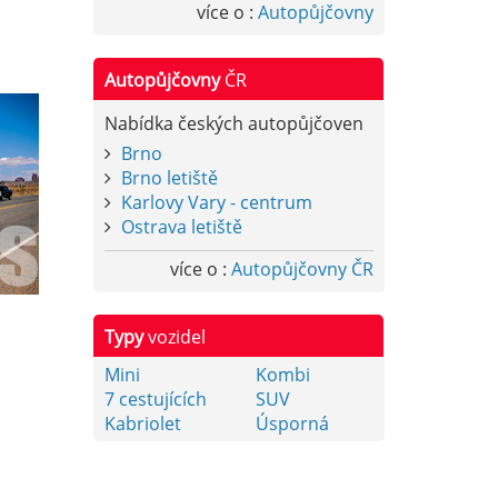
více o :
Autopůjčovny
Autopůjčovny
ČR
Nabídka českých autopůjčoven
Brno
Brno letiště
Karlovy Vary - centrum
Ostrava letiště
více o :
Autopůjčovny ČR
Typy
vozidel
Mini
Kombi
7 cestujících
SUV
Kabriolet
Úsporná