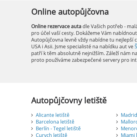
Online
autopůjčovna
Online rezervace auta
dle Vašich potřeb - mal
pro účel vaší cesty. Dokážeme Vám nabídnout i
Autopůjčovna levně vždy nabídne tu nejlepší c
USA i Asii. Jsme specialisté na nabídku aut ve
patří k těm absolutně nejnižším. Záleží nám na 
proto používáme zabezpečené servery pro int
Autopůjčovny
letiště
Alicante letiště
Madrid 
Barcelona letiště
Mallorc
Berlín - Tegel letiště
Menorc
Curych letiště
Miami l