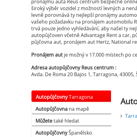
pronájmu auta Reus centrum bezpečně online 
široký výběr vozidel z možností levných a ne
levně porovnává ty nejlepší pronájmy automobi
vašeho požadavku na pronájem automobilu R
trvá pouze jedno vyhledávání, aby našel ty nej
autopůjčoven včetně Advantage Rent a car, p
půjčovna aut, pronájem aut Hertz, National ren
Pronájem aut
je možný v 17.000 místech po ce
Adresa autopůjčovny Reus centrum :
Avda. De Roma 20 Bajos 1, Tarragona, 43005,
Autopůjčovny
Tarragona
Aut
Autopůjčovna
na mapě
Tarr
Můžete
také hledat
Autopůjčovny
Španělsko