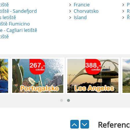
tiště
Francie
P
tiště - Sandefjord
Chorvatsko
R
 letiště
Island
Ř
iště Fiumicino
te
e - Cagliari letiště
tiště
nte je výborný způsob, jak pohodlně
tiště Alicante-Elche, hlavní vstupní
 se nachází přibližně 9 km od centra
ada: Kompletní průvodce
 je skvělý způsob, jak prozkoumat ostrov
Referenc