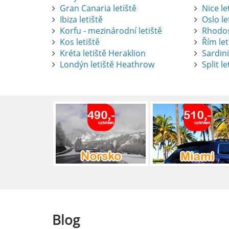
Gran Canaria letiště
Nice le
Ibiza letiště
Oslo le
Korfu - mezinárodní letiště
Rhodos
Kos letiště
Řím let
Pronájem auta na letišti Alican
Kréta letiště Heraklion
Sardini
Londýn letiště Heathrow
Split le
Půjčení auta na letišti v Alica
objevovat město i jeho okolí. Le
brána do regionu Costa Blanca,
Alicante.
číst :
celý článek
Pronájem auta na letišti Lefk
Půjčení auta na letišti Lefkada
podle vlastních představ.
číst :
celý článek
Blog