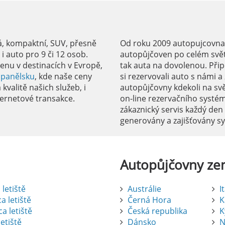
á, kompaktní, SUV, přesně
Od roku 2009 autopujcovnale
 auto pro 9 či 12 osob.
autopůjčoven po celém svět
enu v destinacích v Evropě,
tak auta na dovolenou. Přip
Španělsku
, kde naše ceny
si rezervovali auto s námi 
kvalitě našich služeb, i
autopůjčovny kdekoli na sv
ernetové transakce.
on-line rezervačního systé
zákaznický servis každý den
generovány a zajišťovány 
Autopůjčovny
ze
letiště
Austrálie
I
a letiště
Černá Hora
K
a letiště
Česká republika
K
etiště
Dánsko
N