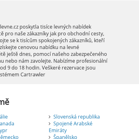
vne.cz poskytla tisíce levných nabídek
ě pro naše zákazníky jak pro obchodní cesty,
ojte se k tisícům spokojených zákazníků, kteří
a získejte cenovou nabídku na levné
ětě ještě dnes, pomocí našeho zabezpečeného
mu nebo nám zavolejte. Nabízíme profesionální
 od 9 do 18 hodin. Veškeré rezervace jsou
systémem Cartrawler
mě
tálie
Slovenská republika
anada
Spojené Arabské
ypr
Emiráty
ěmecko
Španělsko