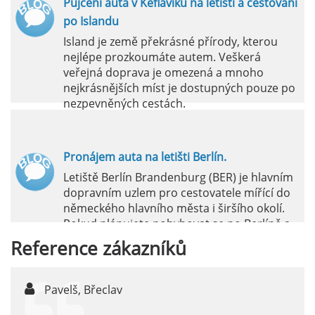
Půjčení auta v Keflavíku na letišti a cestování
po Islandu
Island je země překrásné přírody, kterou
nejlépe prozkoumáte autem. Veškerá
veřejná doprava je omezená a mnoho
nejkrásnějších míst je dostupných pouze po
nezpevněných cestách.
číst :
celý článek
Pronájem auta na letišti Berlín.
Letiště Berlín Brandenburg (BER) je hlavním
dopravním uzlem pro cestovatele mířící do
německého hlavního města i širšího okolí.
Pokud plánujete pohybovat se po Berlíně a
okolních regionech bez omezení, pronájem
Reference
zákazníků
auta přímo na letišti je ideální volbou.
číst :
celý článek
Pavelš, Břeclav
j
Pronájem auta na letišti Marseille: Jak na to?