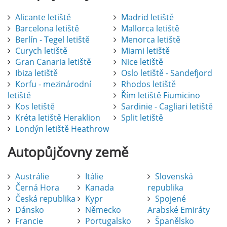
Alicante letiště
Madrid letiště
Barcelona letiště
Mallorca letiště
Berlín - Tegel letiště
Menorca letiště
Curych letiště
Miami letiště
Gran Canaria letiště
Nice letiště
Ibiza letiště
Oslo letiště - Sandefjord
Korfu - mezinárodní
Rhodos letiště
letiště
Řím letiště Fiumicino
Kos letiště
Sardinie - Cagliari letiště
Kréta letiště Heraklion
Split letiště
Londýn letiště Heathrow
Autopůjčovny
země
Austrálie
Itálie
Slovenská
Černá Hora
Kanada
republika
Česká republika
Kypr
Spojené
Dánsko
Německo
Arabské Emiráty
Francie
Portugalsko
Španělsko