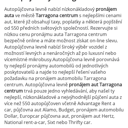
Autopůjčovna levně nabízí nízkonákladový
pronájem
auta
ve městě
Tarragona centrum
s nejlepšími cenami
aut, které již obsahují taxy, poplatky a některá pojištění
od 550 předních světových společností. Rezervujte si
nízkou cenu pronájmu auta Tarragona centrum
bezpečně online a máte možnost získat on-line slevu.
Autopůjčovna levně nabízí široký výběr vozidel z
možností levných a nenáročných až po luxusní nebo
vícemístné mikrobusy.Autopůjčovna levně porovnává
ty nejlepší pronájmy automobilů od jednotlivých
poskytovatelů a najde to nejlepší řešení vašeho
požadavku na pronájem automobilu Tarragona
centrum. Autopůjčovna levně
pronájem aut Tarragona
centrum
trvá pouze jedno vyhledávání, aby našel ty
nejlepší, nízkonákladové a nejvýhodnější půjčení auta z
více než 550 autopůjčoven včetně Advantage Rent a
car, půjčovna aut Alamo, Budget, pronájem automobilu
Dollar, Europcar půjčovna aut, pronájem aut Hertz,
National rent-a-car, Sixt nebo Thrifty car.