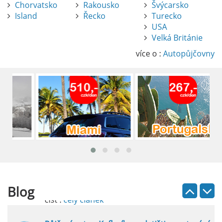
Chorvatsko
Rakousko
Švýcarsko
Island
Řecko
Turecko
USA
Pronájem auta na letišti Alicante
Velká Británie
Půjčení auta na letišti v Alicante je výborný
způsob, jak pohodlně objevovat město i jeho
více o :
Autopůjčovny
okolí. Letiště Alicante-Elche, hlavní vstupní
brána do regionu Costa Blanca, se nachází
přibližně 9 km od centra Alicante.
číst :
celý článek
Pronájem auta na letišti Lefkada: Kompletní
průvodce
Půjčení auta na letišti Lefkada je skvělý
způsob, jak prozkoumat ostrov podle
vlastních představ.
Blog
číst :
celý článek