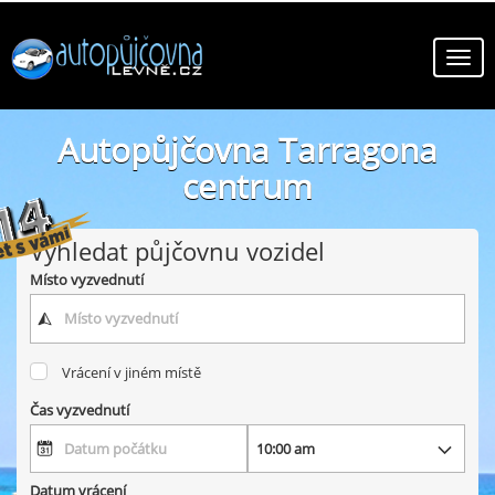
Autopůjčovna Tarragona
centrum
online autopůjčovny ve městě Tarragona centrum
Vyhledat půjčovnu vozidel
Místo vyzvednutí
Vrácení v jiném místě
Čas vyzvednutí
Datum vrácení