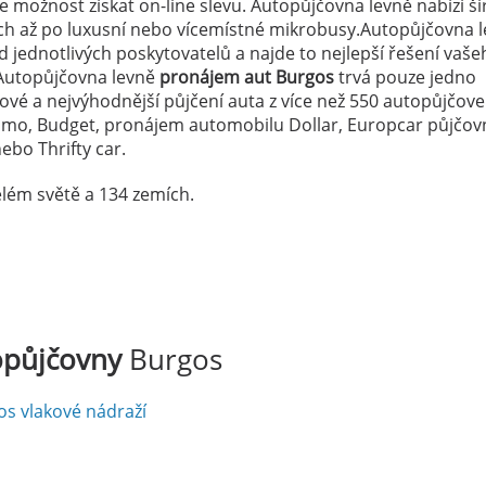
možnost získat on-line slevu. Autopůjčovna levně nabízí ši
ých až po luxusní nebo vícemístné mikrobusy.Autopůjčovna 
 jednotlivých poskytovatelů a najde to nejlepší řešení vaše
Autopůjčovna levně
pronájem aut Burgos
trvá pouze jedno
dové a nejvýhodnější půjčení auta z více než 550 autopůjčov
lamo, Budget, pronájem automobilu Dollar, Europcar půjčov
ebo Thrifty car.
lém světě a 134 zemích.
opůjčovny
Burgos
os vlakové nádraží