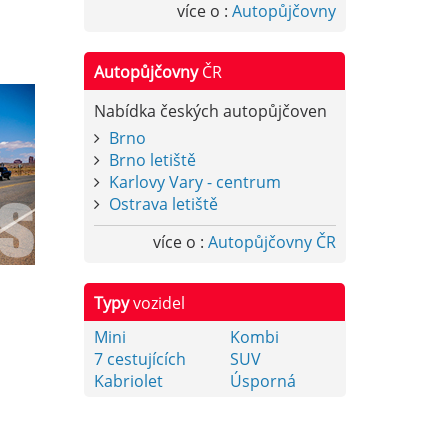
více o :
Autopůjčovny
Autopůjčovny
ČR
Nabídka českých autopůjčoven
Brno
Brno letiště
Karlovy Vary - centrum
Ostrava letiště
více o :
Autopůjčovny ČR
Typy
vozidel
Mini
Kombi
7 cestujících
SUV
Kabriolet
Úsporná