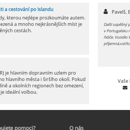
šti a cestování po Islandu
n,
Pavelš, 
ody, kterou nejlépe prozkoumáte autem.
ezená a mnoho nejkrásnějších míst je
ůjčujete auto v jížním Španělsku zkontrolujte si před
Další uspěšný 
ěných cestách.
 funkčnost kliamtizace, v létě je tam fakt vedro...
v Portugalsku 
řidiče. Vozidlo
příjemná,vstříc
ER) je hlavním dopravním uzlem pro
o hlavního města i širšího okolí. Pokud
Vaše 
líně a okolních regionech bez omezení,
je ideální volbou.
le: Jak na to?
ujete
pomoci?
O
nás
ámé jako mezinárodní letiště Marseille-