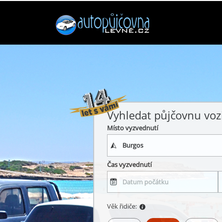
Vyhledat půjčovnu voz
Místo vyzvednutí
Čas vyzvednutí
Věk řidiče: