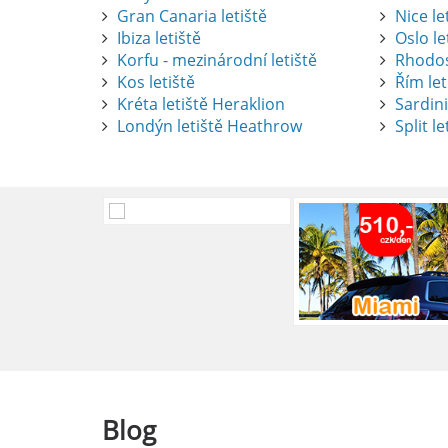
Gran Canaria letiště
Nice le
Ibiza letiště
Oslo le
Korfu - mezinárodní letiště
Rhodos
Kos letiště
Řím let
Pronájem auta na letišti Alican
Kréta letiště Heraklion
Sardini
Londýn letiště Heathrow
Split le
Půjčení auta na letišti v Alica
objevovat město i jeho okolí. Le
brána do regionu Costa Blanca,
Alicante.
číst :
celý článek
Pronájem auta na letišti Lefk
Půjčení auta na letišti Lefkada
podle vlastních představ.
číst :
celý článek
Blog