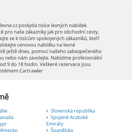
vne.cz poskytla tisíce levných nabídek
ě pro naše zákazníky jak pro obchodní cesty,
ojte se k tisícům spokojených zákazníků, kteří
a získejte cenovou nabídku na levné
ětě ještě dnes, pomocí našeho zabezpečeného
mu nebo nám zavolejte. Nabízíme profesionální
 od 9 do 18 hodin. Veškeré rezervace jsou
systémem Cartrawler
mě
tálie
Slovenská republika
anada
Spojené Arabské
ypr
Emiráty
ěmecko
Španělsko