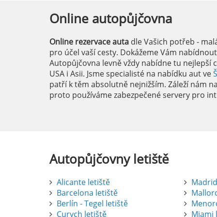
Online
autopůjčovna
Online rezervace auta
dle Vašich potřeb - mal
pro účel vaší cesty. Dokážeme Vám nabídnout i
Autopůjčovna levně vždy nabídne tu nejlepší c
USA i Asii. Jsme specialisté na nabídku aut ve
patří k těm absolutně nejnižším. Záleží nám na 
proto používáme zabezpečené servery pro int
Autopůjčovny
letiště
Alicante letiště
Madrid 
Barcelona letiště
Mallorc
Berlín - Tegel letiště
Menorc
Curych letiště
Miami l