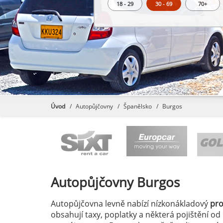
18 - 29
30 - 69
70+
Úvod
Autopůjčovny
Španělsko
Burgos
Autopůjčovny
Burgos
Autopůjčovna levně nabízí nízkonákladový
pr
obsahují taxy, poplatky a některá pojištění od