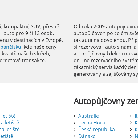
á, kompaktní, SUV, přesně
Od roku 2009 autopujcovnale
 auto pro 9 či 12 osob.
autopůjčoven po celém svět
enu v destinacích v Evropě,
tak auta na dovolenou. Přip
Španělsku
, kde naše ceny
si rezervovali auto s námi 
kvalitě našich služeb, i
autopůjčovny kdekoli na sv
ernetové transakce.
on-line rezervačního systé
zákaznický servis každý den
generovány a zajišťovány 
Autopůjčovny
ze
letiště
Austrálie
I
a letiště
Černá Hora
K
a letiště
Česká republika
K
etiště
Dánsko
N