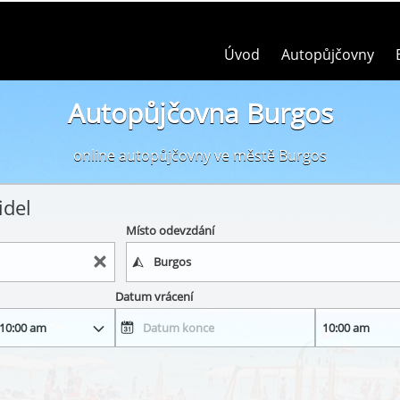
Úvod
Autopůjčovny
Autopůjčovna Burgos
online autopůjčovny ve městě Burgos
idel
Místo odevzdání
Datum vrácení