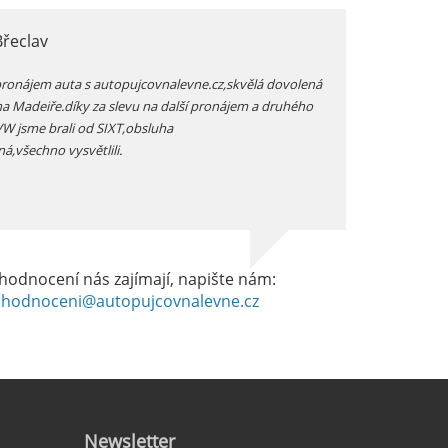
Břeclav
jarka, Plzen
pronájem auta s autopujcovnalevne.cz,skvělá dovolená
prodloužený zimní v
na Madeiře.díky za slevu na další pronájem a druhého
auta přímo na letišt
 VW jsme brali od SIXT,obsluha
vozidlo -dostali js
ná,všechno vysvětlili.
dobrém stavu -celkov
hodnocení nás zajímají, napište nám:
hodnoceni@autopujcovnalevne.cz
Newsletter