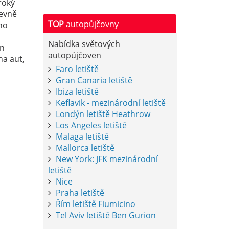
roký
levně
TOP
autopůjčovny
ho
Nabídka světových
en
autopůjčoven
na aut,
Faro letiště
Gran Canaria letiště
Ibiza letiště
Keflavik - mezinárodní letiště
Londýn letiště Heathrow
Los Angeles letiště
Malaga letiště
Mallorca letiště
New York: JFK mezinárodní
letiště
Nice
Praha letiště
Řím letiště Fiumicino
Tel Aviv letiště Ben Gurion