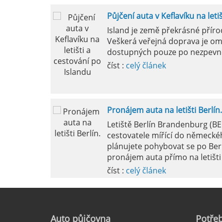
Půjčení auta v Keflavíku na leti
Mila
Island je země překrásné přír
Veškerá veřejná doprava je om
pokud si p
dostupných pouze po nezpevn
vyzvednutím
číst :
celý článek
Pronájem auta na letišti Berlín.
Letiště Berlín Brandenburg (B
cestovatele mířící do německéh
plánujete pohybovat se po Ber
pronájem auta přímo na letišti 
číst :
celý článek
Pronájem auta na letišti Marseil
Auto
půjčovna
Potřeb
Letiště Marseille, oficiálně zn