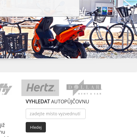
VYHLEDAT
AUTOPŮJČOVNU
již
enu