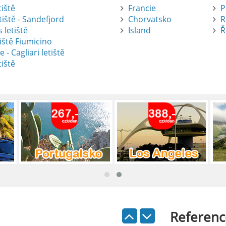
tiště
Francie
P
tiště - Sandefjord
Chorvatsko
R
 letiště
Island
Ř
iště Fiumicino
te
e - Cagliari letiště
tiště
nte je výborný způsob, jak pohodlně
tiště Alicante-Elche, hlavní vstupní
 se nachází přibližně 9 km od centra
ada: Kompletní průvodce
 je skvělý způsob, jak prozkoumat ostrov
Referenc