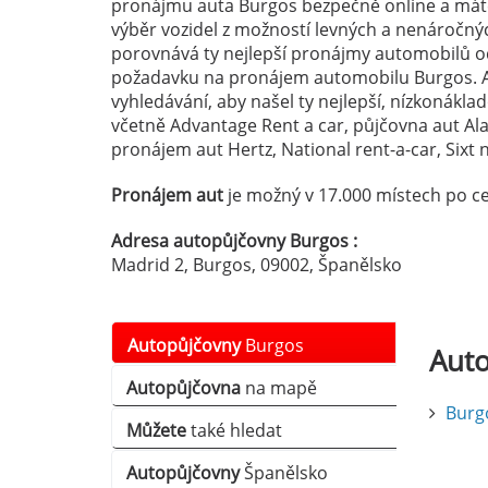
pronájmu auta Burgos bezpečně online a máte 
výběr vozidel z možností levných a nenáročn
porovnává ty nejlepší pronájmy automobilů od
požadavku na pronájem automobilu Burgos. 
vyhledávání, aby našel ty nejlepší, nízkonákla
včetně Advantage Rent a car, půjčovna aut A
pronájem aut Hertz, National rent-a-car, Sixt n
Pronájem aut
je možný v 17.000 místech po ce
Adresa autopůjčovny Burgos :
Madrid 2, Burgos, 09002, Španělsko
Autopůjčovny
Burgos
Aut
Autopůjčovna
na mapě
Burg
Můžete
také hledat
Autopůjčovny
Španělsko