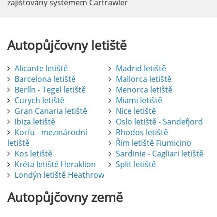
zajišťovány systémem Cartrawler
Autopůjčovny
letiště
Alicante letiště
Madrid letiště
Barcelona letiště
Mallorca letiště
Berlín - Tegel letiště
Menorca letiště
Curych letiště
Miami letiště
Gran Canaria letiště
Nice letiště
Ibiza letiště
Oslo letiště - Sandefjord
Korfu - mezinárodní
Rhodos letiště
letiště
Řím letiště Fiumicino
Kos letiště
Sardinie - Cagliari letiště
Kréta letiště Heraklion
Split letiště
Londýn letiště Heathrow
Autopůjčovny
země