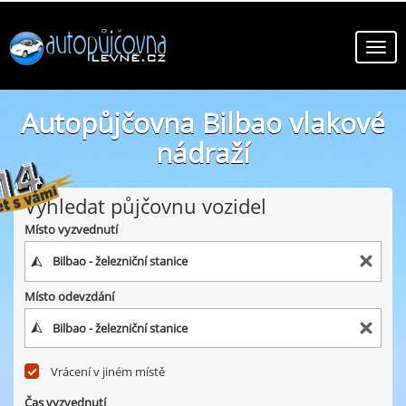
Autopůjčovna Bilbao vlakové
nádraží
online autopůjčovny ve městě Bilbao vlakové nádraží
Vyhledat půjčovnu vozidel
Místo vyzvednutí
Místo odevzdání
Vrácení v jiném místě
Čas vyzvednutí