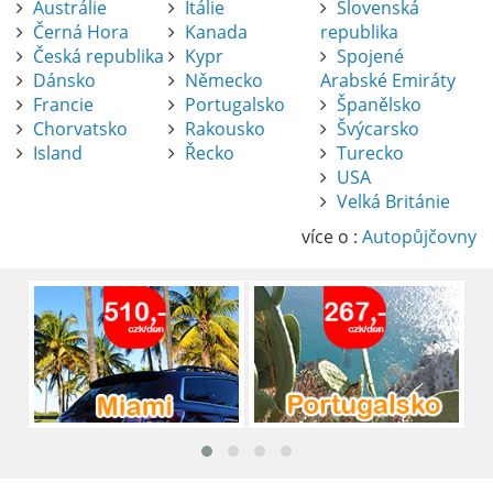
Austrálie
Itálie
Slovenská
Černá Hora
Kanada
republika
Česká republika
Kypr
Spojené
Dánsko
Německo
Arabské Emiráty
Francie
Portugalsko
Španělsko
Chorvatsko
Rakousko
Švýcarsko
Island
Řecko
Turecko
USA
Pronájem auta na letišti Alicante
Velká Británie
Půjčení auta na letišti v Alicante je výborný
způsob, jak pohodlně objevovat město i jeho
více o :
Autopůjčovny
okolí. Letiště Alicante-Elche, hlavní vstupní
brána do regionu Costa Blanca, se nachází
přibližně 9 km od centra Alicante.
číst :
celý článek
Pronájem auta na letišti Lefkada: Kompletní
průvodce
Půjčení auta na letišti Lefkada je skvělý
způsob, jak prozkoumat ostrov podle