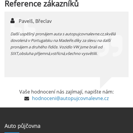
Reference
zákazníků
auta přímo na letišti je ideální volbou.
číst :
celý článek
Pavelš, Břeclav
j
Pronájem auta na letišti Marseille: Jak na to?
 před
Další uspěšný pronájem auta s autopujcovnalevne.cz,skvělá
prodl
Letiště Marseille, oficiálně známé jako
...
dovolená v Portugalsku na Madeiře.díky za slevu na další
proná
mezinárodní letiště Marseille-Provence, je
pronájem a druhého řidiče. Vozidlo VW jsme brali od
kateg
hlavní vstupní branou do regionu Provence
SIXT,obsluha příjemná,vstřícná,všechno vysvětlili.
kolem
a nachází se přibližně 27 km od centra města
Marseille.
číst :
celý článek
Pronájem auta na letišti Alicante
Vaše hodnocení nás zajímají, napište nám:
Půjčení auta na letišti v Alicante je výborný
hodnoceni@autopujcovnalevne.cz
způsob, jak pohodlně objevovat město i jeho
okolí. Letiště Alicante-Elche, hlavní vstupní
brána do regionu Costa Blanca, se nachází
přibližně 9 km od centra Alicante.
Auto
půjčovna
číst :
celý článek