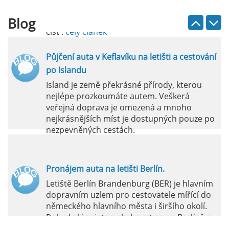
vlastních představ.
Blog
číst :
celý článek
Půjčení auta v Keflavíku na letišti a cestování
po Islandu
Island je země překrásné přírody, kterou
nejlépe prozkoumáte autem. Veškerá
veřejná doprava je omezená a mnoho
nejkrásnějších míst je dostupných pouze po
nezpevněných cestách.
číst :
celý článek
Pronájem auta na letišti Berlín.
Letiště Berlín Brandenburg (BER) je hlavním
dopravním uzlem pro cestovatele mířící do
německého hlavního města i širšího okolí.
Pokud plánujete pohybovat se po Berlíně a
okolních regionech bez omezení, pronájem