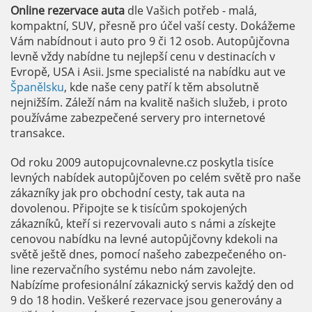
Online rezervace auta
dle Vašich potřeb - malá,
kompaktní, SUV, přesně pro účel vaší cesty. Dokážeme
Vám nabídnout i auto pro 9 či 12 osob. Autopůjčovna
levně vždy nabídne tu nejlepší cenu v destinacích v
Evropě, USA i Asii. Jsme specialisté na nabídku aut ve
Španělsku
, kde naše ceny patří k těm absolutně
nejnižším. Záleží nám na kvalitě našich služeb, i proto
používáme zabezpečené servery pro internetové
transakce.
Od roku 2009 autopujcovnalevne.cz poskytla tisíce
levných nabídek autopůjčoven po celém světě pro naše
zákazníky jak pro obchodní cesty, tak auta na
dovolenou. Připojte se k tisícům spokojených
zákazníků, kteří si rezervovali auto s námi a získejte
cenovou nabídku na levné autopůjčovny kdekoli na
světě ještě dnes, pomocí našeho zabezpečeného on-
line rezervačního systému nebo nám zavolejte.
Nabízíme profesionální zákaznický servis každý den od
9 do 18 hodin. Veškeré rezervace jsou generovány a