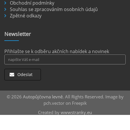
Pronájem auta na letišti Berlín.
Obchodní podmínky
Souhlas se zpracováním osobních údajů
Letiště Berlín Brandenburg (BER) je hlavním
Zpětné odkazy
dopravním uzlem pro cestovatele mířící do
německého hlavního města i širšího okolí.
Pokud plánujete pohybovat se po Berlíně a
Newsletter
okolních regionech bez omezení, pronájem
auta přímo na letišti je ideální volbou.
číst :
celý článek
Přihlašte se k odběru akčních nabídek a novinek
Odeslat
© 2026
Autopůjčovna levně
. All Rights Reserved. Image by
pch.vector on Freepik
Created by
wwwstranky.eu
Střešní boxy
za nejlepší ceny |