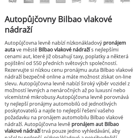
Autopůjčovny
Bilbao vlakové
nádraží
Autopůjčovna levně nabízí nízkonákladový
pronájem
auta
ve městě
Bilbao vlakové nádraží
s nejlepšími
cenami aut, které již obsahují taxy, poplatky a některá
pojištění od 550 předních světových společností.
Rezervujte si nízkou cenu pronájmu auta Bilbao vlakové
nádraží bezpečně online a máte možnost získat on-line
slevu. Autopůjčovna levně nabízí široký výběr vozidel z
možností levných a nenáročných až po luxusní nebo
vícemístné mikrobusy.Autopůjčovna levně porovnává
ty nejlepší pronájmy automobilů od jednotlivých
poskytovatelů a najde to nejlepší řešení vašeho
požadavku na pronájem automobilu Bilbao vlakové
nádraží. Autopůjčovna levně
pronájem aut Bilbao
vlakové nádraží
trvá pouze jedno vyhledávání, aby
našel ty nejlepší, nízkonákladové a nejvýhodnější