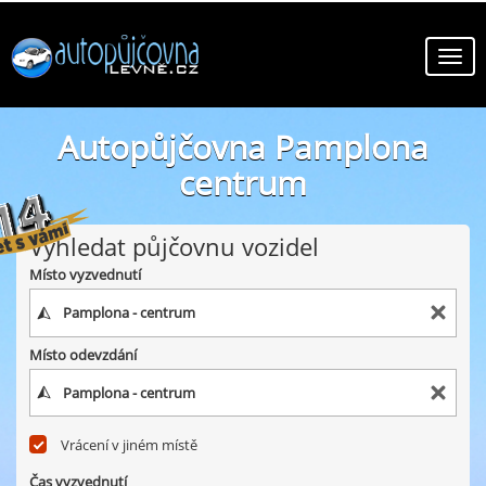
Autopůjčovna Pamplona
centrum
online autopůjčovny ve městě Pamplona centrum
Vyhledat půjčovnu vozidel
Místo vyzvednutí
Místo odevzdání
Vrácení v jiném místě
Čas vyzvednutí