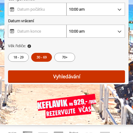
Datum vrácení
Věk řidiče:
18 - 29
30 - 69
70+
Vyhledávání