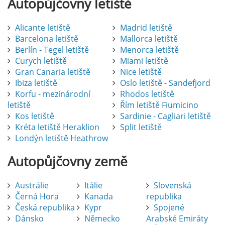
Autopůjčovny
letiště
Alicante letiště
Madrid letiště
Barcelona letiště
Mallorca letiště
Berlín - Tegel letiště
Menorca letiště
Curych letiště
Miami letiště
Gran Canaria letiště
Nice letiště
Ibiza letiště
Oslo letiště - Sandefjord
Korfu - mezinárodní
Rhodos letiště
letiště
Řím letiště Fiumicino
Kos letiště
Sardinie - Cagliari letiště
Kréta letiště Heraklion
Split letiště
Londýn letiště Heathrow
Autopůjčovny
země
Austrálie
Itálie
Slovenská
Černá Hora
Kanada
republika
Česká republika
Kypr
Spojené
Dánsko
Německo
Arabské Emiráty