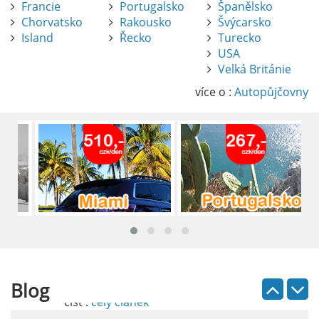
Francie
Portugalsko
Španělsko
Chorvatsko
Rakousko
Švýcarsko
Island
Řecko
Turecko
USA
Pronájem auta na letišti Alicante
Velká Británie
Půjčení auta na letišti v Alicante je výborný
způsob, jak pohodlně objevovat město i jeho
více o :
Autopůjčovny
okolí. Letiště Alicante-Elche, hlavní vstupní
brána do regionu Costa Blanca, se nachází
přibližně 9 km od centra Alicante.
číst :
celý článek
Pronájem auta na letišti Lefkada: Kompletní
průvodce
Půjčení auta na letišti Lefkada je skvělý
způsob, jak prozkoumat ostrov podle
vlastních představ.
Blog
číst :
celý článek