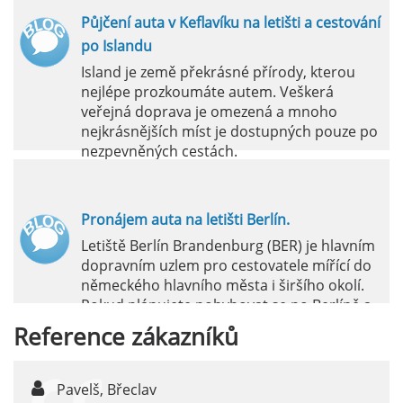
Půjčení auta v Keflavíku na letišti a cestování
po Islandu
Island je země překrásné přírody, kterou
nejlépe prozkoumáte autem. Veškerá
veřejná doprava je omezená a mnoho
nejkrásnějších míst je dostupných pouze po
nezpevněných cestách.
číst :
celý článek
Pronájem auta na letišti Berlín.
Letiště Berlín Brandenburg (BER) je hlavním
dopravním uzlem pro cestovatele mířící do
německého hlavního města i širšího okolí.
Pokud plánujete pohybovat se po Berlíně a
okolních regionech bez omezení, pronájem
Reference
zákazníků
auta přímo na letišti je ideální volbou.
číst :
celý článek
Pavelš, Břeclav
j