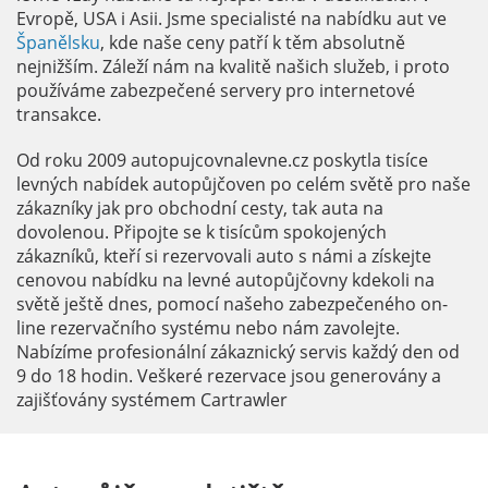
Evropě, USA i Asii. Jsme specialisté na nabídku aut ve
Španělsku
, kde naše ceny patří k těm absolutně
nejnižším. Záleží nám na kvalitě našich služeb, i proto
používáme zabezpečené servery pro internetové
transakce.
Od roku 2009 autopujcovnalevne.cz poskytla tisíce
levných nabídek autopůjčoven po celém světě pro naše
zákazníky jak pro obchodní cesty, tak auta na
dovolenou. Připojte se k tisícům spokojených
zákazníků, kteří si rezervovali auto s námi a získejte
cenovou nabídku na levné autopůjčovny kdekoli na
světě ještě dnes, pomocí našeho zabezpečeného on-
line rezervačního systému nebo nám zavolejte.
Nabízíme profesionální zákaznický servis každý den od
9 do 18 hodin. Veškeré rezervace jsou generovány a
zajišťovány systémem Cartrawler