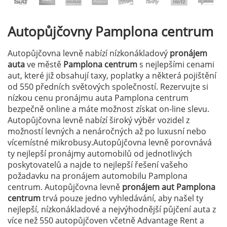
Autopůjčovny
Pamplona centrum
Autopůjčovna levně nabízí nízkonákladový
pronájem
auta
ve městě
Pamplona centrum
s nejlepšími cenami
aut, které již obsahují taxy, poplatky a některá pojištění
od 550 předních světových společností. Rezervujte si
nízkou cenu pronájmu auta Pamplona centrum
bezpečně online a máte možnost získat on-line slevu.
Autopůjčovna levně nabízí široký výběr vozidel z
možností levných a nenáročných až po luxusní nebo
vícemístné mikrobusy.Autopůjčovna levně porovnává
ty nejlepší pronájmy automobilů od jednotlivých
poskytovatelů a najde to nejlepší řešení vašeho
požadavku na pronájem automobilu Pamplona
centrum. Autopůjčovna levně
pronájem aut Pamplona
centrum
trvá pouze jedno vyhledávání, aby našel ty
nejlepší, nízkonákladové a nejvýhodnější půjčení auta z
více než 550 autopůjčoven včetně Advantage Rent a