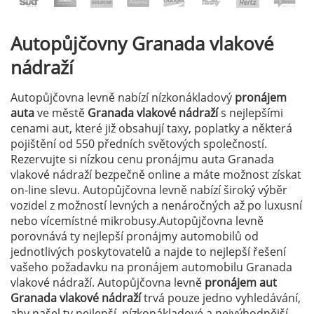
Autopůjčovny
Granada vlakové
nádraží
Autopůjčovna levně nabízí nízkonákladový
pronájem
auta
ve městě
Granada vlakové nádraží
s nejlepšími
cenami aut, které již obsahují taxy, poplatky a některá
pojištění od 550 předních světových společností.
Rezervujte si nízkou cenu pronájmu auta Granada
vlakové nádraží bezpečně online a máte možnost získat
on-line slevu. Autopůjčovna levně nabízí široký výběr
vozidel z možností levných a nenáročných až po luxusní
nebo vícemístné mikrobusy.Autopůjčovna levně
porovnává ty nejlepší pronájmy automobilů od
jednotlivých poskytovatelů a najde to nejlepší řešení
vašeho požadavku na pronájem automobilu Granada
vlakové nádraží. Autopůjčovna levně
pronájem aut
Granada vlakové nádraží
trvá pouze jedno vyhledávání,
aby našel ty nejlepší, nízkonákladové a nejvýhodnější