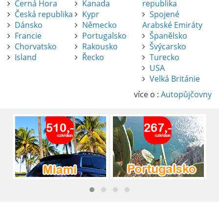
Černá Hora
Kanada
republika
Česká republika
Kypr
Spojené
Dánsko
Německo
Arabské Emiráty
Francie
Portugalsko
Španělsko
Chorvatsko
Rakousko
Švýcarsko
Island
Řecko
Turecko
USA
Pronájem auta na letišti Alicante
Velká Británie
Půjčení auta na letišti v Alicante je výborný
způsob, jak pohodlně objevovat město i jeho
více o :
Autopůjčovny
okolí. Letiště Alicante-Elche, hlavní vstupní
brána do regionu Costa Blanca, se nachází
přibližně 9 km od centra Alicante.
číst :
celý článek
Pronájem auta na letišti Lefkada: Kompletní
průvodce
Půjčení auta na letišti Lefkada je skvělý
způsob, jak prozkoumat ostrov podle
vlastních představ.