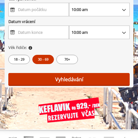
Datum vrácení
Věk řidiče:
18 - 29
30 - 69
70+
Vyhledávání