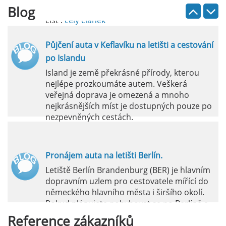
Blog
číst :
celý článek
Půjčení auta v Keflavíku na letišti a cestování
po Islandu
Island je země překrásné přírody, kterou
nejlépe prozkoumáte autem. Veškerá
veřejná doprava je omezená a mnoho
nejkrásnějších míst je dostupných pouze po
nezpevněných cestách.
číst :
celý článek
Pronájem auta na letišti Berlín.
Letiště Berlín Brandenburg (BER) je hlavním
dopravním uzlem pro cestovatele mířící do
německého hlavního města i širšího okolí.
Pokud plánujete pohybovat se po Berlíně a
okolních regionech bez omezení, pronájem
Reference
zákazníků
auta přímo na letišti je ideální volbou.