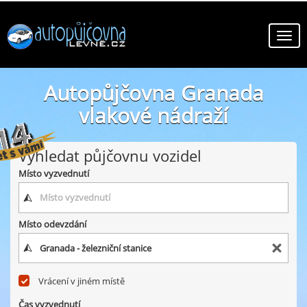
Autopůjčovna Granada
vlakové nádraží
online autopůjčovny ve městě Granada vlakové nádraží
Vyhledat půjčovnu vozidel
Místo vyzvednutí
Místo odevzdání
Vrácení v jiném místě
Čas vyzvednutí