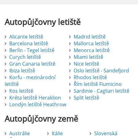
Autopůjčovny
letiště
Alicante letiště
Madrid letiště
Barcelona letiště
Mallorca letiště
Berlín - Tegel letiště
Menorca letiště
Curych letiště
Miami letiště
Gran Canaria letiště
Nice letiště
Ibiza letiště
Oslo letiště - Sandefjord
Korfu - mezinárodní
Rhodos letiště
letiště
Řím letiště Fiumicino
Kos letiště
Sardinie - Cagliari letiště
Kréta letiště Heraklion
Split letiště
Londýn letiště Heathrow
Autopůjčovny
země
Austrálie
Itálie
Slovenská