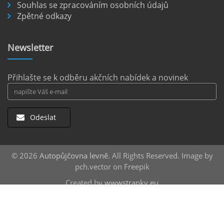
Souhlas se zpracováním osobních údajů
Letiště Berlín Brandenburg (BER) je hlavním
Zpětné odkazy
dopravním uzlem pro cestovatele mířící do
německého hlavního města i širšího okolí.
Pokud plánujete pohybovat se po Berlíně a
Newsletter
okolních regionech bez omezení, pronájem
auta přímo na letišti je ideální volbou.
číst :
celý článek
Přihlašte se k odběru akčních nabídek a novinek
Odeslat
© 2026
Autopůjčovna levně
. All Rights Reserved. Image by
pch.vector on Freepik
Created by
wwwstranky.eu
Střešní boxy
za nejlepší ceny |