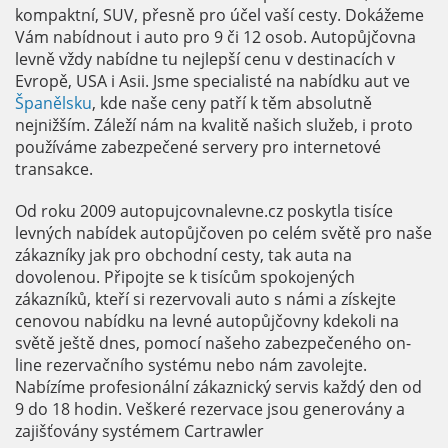
kompaktní, SUV, přesně pro účel vaší cesty. Dokážeme
Vám nabídnout i auto pro 9 či 12 osob. Autopůjčovna
levně vždy nabídne tu nejlepší cenu v destinacích v
Evropě, USA i Asii. Jsme specialisté na nabídku aut ve
Španělsku
, kde naše ceny patří k těm absolutně
nejnižším. Záleží nám na kvalitě našich služeb, i proto
používáme zabezpečené servery pro internetové
transakce.
Od roku 2009 autopujcovnalevne.cz poskytla tisíce
levných nabídek autopůjčoven po celém světě pro naše
zákazníky jak pro obchodní cesty, tak auta na
dovolenou. Připojte se k tisícům spokojených
zákazníků, kteří si rezervovali auto s námi a získejte
cenovou nabídku na levné autopůjčovny kdekoli na
světě ještě dnes, pomocí našeho zabezpečeného on-
line rezervačního systému nebo nám zavolejte.
Nabízíme profesionální zákaznický servis každý den od
9 do 18 hodin. Veškeré rezervace jsou generovány a
zajišťovány systémem Cartrawler