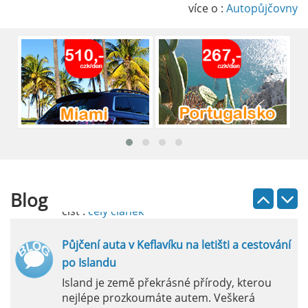
způsob, jak pohodlně objevovat město i jeho
více o :
Autopůjčovny
okolí. Letiště Alicante-Elche, hlavní vstupní
brána do regionu Costa Blanca, se nachází
přibližně 9 km od centra Alicante.
číst :
celý článek
Pronájem auta na letišti Lefkada: Kompletní
průvodce
Půjčení auta na letišti Lefkada je skvělý
způsob, jak prozkoumat ostrov podle
vlastních představ.
Blog
číst :
celý článek
Půjčení auta v Keflavíku na letišti a cestování
po Islandu
Island je země překrásné přírody, kterou
nejlépe prozkoumáte autem. Veškerá