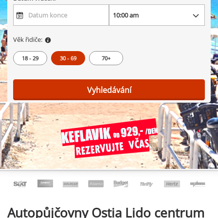
Věk řidiče:
18 - 29
30 - 69
70+
Vyhledávání
Autopůjčovny
Ostia Lido centrum