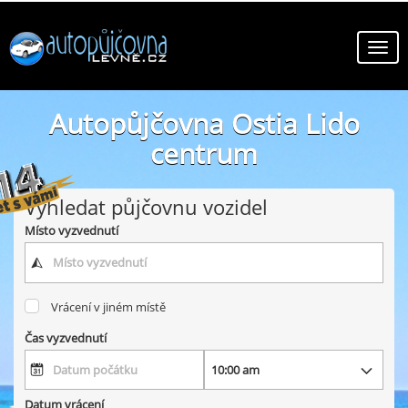
Autopůjčovna Ostia Lido
centrum
online autopůjčovny ve městě Ostia Lido centrum
Vyhledat půjčovnu vozidel
Místo vyzvednutí
Vrácení v jiném místě
Čas vyzvednutí
Datum vrácení