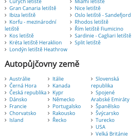
Curych letiště
Miami letiště
Gran Canaria letiště
Nice letiště
Ibiza letiště
Oslo letiště - Sandefjord
Korfu - mezinárodní
Rhodos letiště
letiště
Řím letiště Fiumicino
Kos letiště
Sardinie - Cagliari letiště
Kréta letiště Heraklion
Split letiště
Londýn letiště Heathrow
Autopůjčovny
země
Austrálie
Itálie
Slovenská
Černá Hora
Kanada
republika
Česká republika
Kypr
Spojené
Dánsko
Německo
Arabské Emiráty
Francie
Portugalsko
Španělsko
Chorvatsko
Rakousko
Švýcarsko
Island
Řecko
Turecko
USA
Pronájem auta na letišti Alicante
Velká Británie
Půjčení auta na letišti v Alicante je výborný