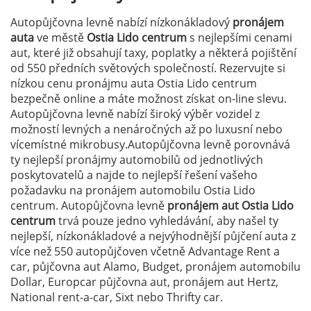
Autopůjčovna levně nabízí nízkonákladový
pronájem
auta
ve městě
Ostia Lido centrum
s nejlepšími cenami
aut, které již obsahují taxy, poplatky a některá pojištění
od 550 předních světových společností. Rezervujte si
nízkou cenu pronájmu auta Ostia Lido centrum
bezpečně online a máte možnost získat on-line slevu.
Autopůjčovna levně nabízí široký výběr vozidel z
možností levných a nenáročných až po luxusní nebo
vícemístné mikrobusy.Autopůjčovna levně porovnává
ty nejlepší pronájmy automobilů od jednotlivých
poskytovatelů a najde to nejlepší řešení vašeho
požadavku na pronájem automobilu Ostia Lido
centrum. Autopůjčovna levně
pronájem aut Ostia Lido
centrum
trvá pouze jedno vyhledávání, aby našel ty
nejlepší, nízkonákladové a nejvýhodnější půjčení auta z
více než 550 autopůjčoven včetně Advantage Rent a
car, půjčovna aut Alamo, Budget, pronájem automobilu
Dollar, Europcar půjčovna aut, pronájem aut Hertz,
National rent-a-car, Sixt nebo Thrifty car.