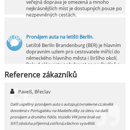
veřejná doprava je omezená a mnoho
nejkrásnějších míst je dostupných pouze po
nezpevněných cestách.
číst :
celý článek
Pronájem auta na letišti Berlín.
Letiště Berlín Brandenburg (BER) je hlavním
dopravním uzlem pro cestovatele mířící do
německého hlavního města i širšího okolí.
Pokud plánujete pohybovat se po Berlíně a
okolních regionech bez omezení, pronájem
Reference
zákazníků
auta přímo na letišti je ideální volbou.
číst :
celý článek
Pavelš, Břeclav
j
Pronájem auta na letišti Marseille: Jak na to?
 před
Další uspěšný pronájem auta s autopujcovnalevne.cz,skvělá
prodl
Letiště Marseille, oficiálně známé jako
...
dovolená v Portugalsku na Madeiře.díky za slevu na další
proná
mezinárodní letiště Marseille-Provence, je
pronájem a druhého řidiče. Vozidlo VW jsme brali od
kateg
hlavní vstupní branou do regionu Provence
SIXT,obsluha příjemná,vstřícná,všechno vysvětlili.
kolem
a nachází se přibližně 27 km od centra města