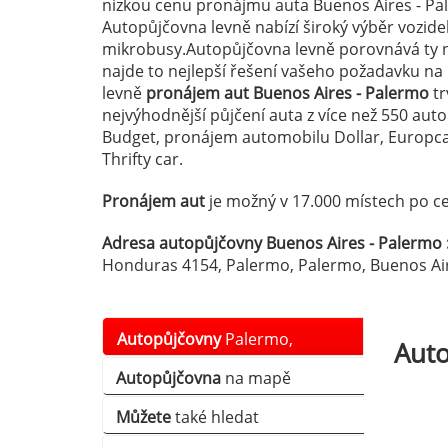
nízkou cenu pronájmu auta Buenos Aires - Pal
Autopůjčovna levně nabízí široký výběr vozid
mikrobusy.Autopůjčovna levně porovnává ty n
najde to nejlepší řešení vašeho požadavku n
levně
pronájem aut Buenos Aires - Palermo
tr
nejvýhodnější půjčení auta z více než 550 au
Budget, pronájem automobilu Dollar, Europcar
Thrifty car.
Pronájem aut
je možný v 17.000 místech po ce
Adresa autopůjčovny Buenos Aires - Palermo 
Honduras 4154, Palermo, Palermo, Buenos Air
Autopůjčovny
Palermo,
Aut
Autopůjčovna
na mapě
Buenos Aires, Ar
Můžete
také hledat