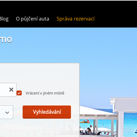
Blog
O půjčení auta
Správa rezervací
rmo
Vrácení v jiném místě
Vyhledávání