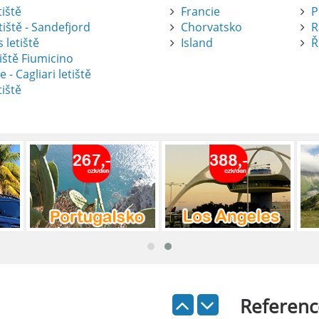
tiště
Francie
P
tiště - Sandefjord
Chorvatsko
R
 letiště
Island
Ř
iště Fiumicino
te
e - Cagliari letiště
tiště
nte je výborný způsob, jak pohodlně
tiště Alicante-Elche, hlavní vstupní
 se nachází přibližně 9 km od centra
ada: Kompletní průvodce
 je skvělý způsob, jak prozkoumat ostrov
Referenc