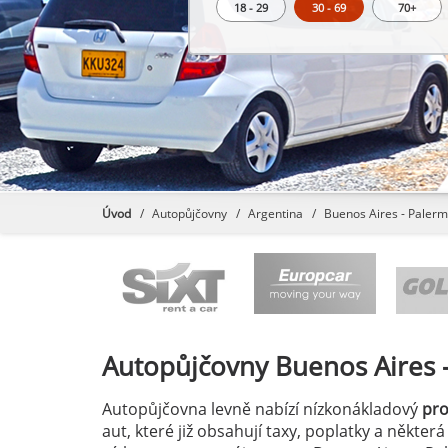
18 - 29
30 - 69
70+
Úvod
Autopůjčovny
Argentina
Buenos Aires - Paler
Autopůjčovny
Buenos Aires 
Autopůjčovna levně nabízí nízkonákladový
pr
aut, které již obsahují taxy, poplatky a někter