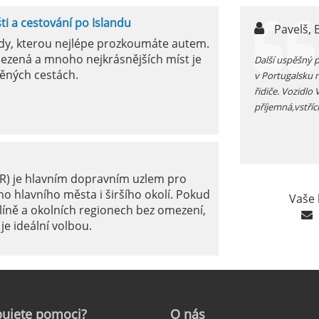
šti a cestování po Islandu
n,
Pavelš, 
ody, kterou nejlépe prozkoumáte autem.
ezená a mnoho nejkrásnějších míst je
ůjčujete auto v jížním Španělsku zkontrolujte si před
Další uspěšný 
ěných cestách.
 funkčnost kliamtizace, v létě je tam fakt vedro...
v Portugalsku 
řidiče. Vozidlo
příjemná,vstříc
ER) je hlavním dopravním uzlem pro
o hlavního města i širšího okolí. Pokud
Vaše 
líně a okolních regionech bez omezení,
je ideální volbou.
le: Jak na to?
ujete
pomoci?
O
nás
ámé jako mezinárodní letiště Marseille-