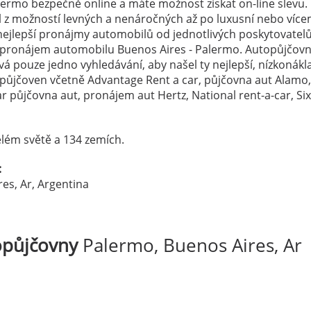
ermo bezpečně online a máte možnost získat on-line slevu.
el z možností levných a nenáročných až po luxusní nebo více
ejlepší pronájmy automobilů od jednotlivých poskytovatelů
a pronájem automobilu Buenos Aires - Palermo. Autopůjčov
vá pouze jedno vyhledávání, aby našel ty nejlepší, nízkonák
topůjčoven včetně Advantage Rent a car, půjčovna aut Alamo,
 půjčovna aut, pronájem aut Hertz, National rent-a-car, Si
lém světě a 134 zemích.
:
es, Ar, Argentina
opůjčovny
Palermo, Buenos Aires, Ar