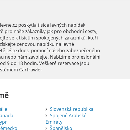
vne.cz poskytla tisíce levných nabídek
ě pro naše zákazníky jak pro obchodní cesty,
ojte se k tisícům spokojených zákazníků, kteří
a získejte cenovou nabídku na levné
ětě ještě dnes, pomocí našeho zabezpečeného
mu nebo nám zavolejte. Nabízíme profesionální
 od 9 do 18 hodin. Veškeré rezervace jsou
systémem Cartrawler
mě
tálie
Slovenská republika
anada
Spojené Arabské
ypr
Emiráty
ěmecko
Španělsko