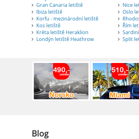
Gran Canaria letiště
Nice le
Ibiza letiště
Oslo le
Korfu - mezinárodní letiště
Rhodos
Kos letiště
Řím let
Pronájem auta na letišti Alican
Kréta letiště Heraklion
Sardini
Londýn letiště Heathrow
Split le
Půjčení auta na letišti v Alica
objevovat město i jeho okolí. Le
brána do regionu Costa Blanca,
Alicante.
číst :
celý článek
Pronájem auta na letišti Lefk
Půjčení auta na letišti Lefkada
podle vlastních představ.
číst :
celý článek
Blog