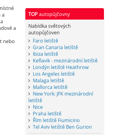
místné
TOP
autopůjčovny
 a
na
Nabídka světových
ladové a
autopůjčoven
Faro letiště
xt nebo
Gran Canaria letiště
Ibiza letiště
Keflavik - mezinárodní letiště
Londýn letiště Heathrow
Los Angeles letiště
Malaga letiště
Mallorca letiště
New York: JFK mezinárodní
letiště
Nice
Praha letiště
Řím letiště Fiumicino
Tel Aviv letiště Ben Gurion