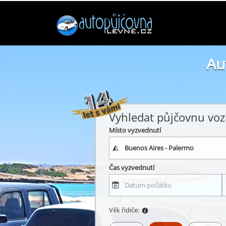
Au
Vyhledat půjčovnu voz
Místo vyzvednutí
Čas vyzvednutí
Věk řidiče: