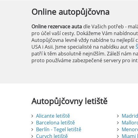
Online
autopůjčovna
Online rezervace auta
dle Vašich potřeb - mal
pro účel vaší cesty. Dokážeme Vám nabídnout i
Autopůjčovna levně vždy nabídne tu nejlepší c
USA i Asii. Jsme specialisté na nabídku aut ve
patří k těm absolutně nejnižším. Záleží nám na 
proto používáme zabezpečené servery pro int
Autopůjčovny
letiště
Alicante letiště
Madrid 
Barcelona letiště
Mallorc
Berlín - Tegel letiště
Menorc
Curych letiště
Miami l