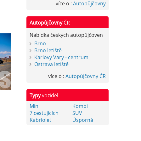
více o :
Autopůjčovny
Autopůjčovny
ČR
Nabídka českých autopůjčoven
Brno
Brno letiště
Karlovy Vary - centrum
Ostrava letiště
více o :
Autopůjčovny ČR
Typy
vozidel
Mini
Kombi
7 cestujících
SUV
Kabriolet
Úsporná