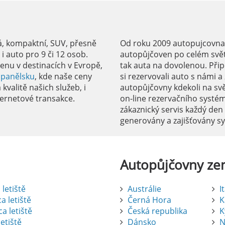
á, kompaktní, SUV, přesně
Od roku 2009 autopujcovnale
 auto pro 9 či 12 osob.
autopůjčoven po celém svět
enu v destinacích v Evropě,
tak auta na dovolenou. Přip
Španělsku
, kde naše ceny
si rezervovali auto s námi 
kvalitě našich služeb, i
autopůjčovny kdekoli na sv
ernetové transakce.
on-line rezervačního systé
zákaznický servis každý den
generovány a zajišťovány 
Autopůjčovny
ze
letiště
Austrálie
I
a letiště
Černá Hora
K
a letiště
Česká republika
K
etiště
Dánsko
N