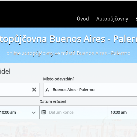
Úvod
Autopůjčovny
topůjčovna Buenos Aires - Pale
online autopůjčovny ve městě Buenos Aires - Palermo
idel
Místo odevzdání
Datum vrácení