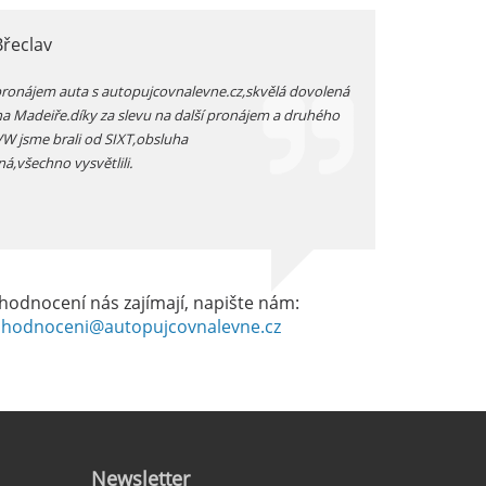
Břeclav
jarka, Plzen
pronájem auta s autopujcovnalevne.cz,skvělá dovolená
prodloužený zimní v
na Madeiře.díky za slevu na další pronájem a druhého
auta přímo na letišt
 VW jsme brali od SIXT,obsluha
vozidlo -dostali js
ná,všechno vysvětlili.
dobrém stavu -celkov
hodnocení nás zajímají, napište nám:
hodnoceni@autopujcovnalevne.cz
Newsletter