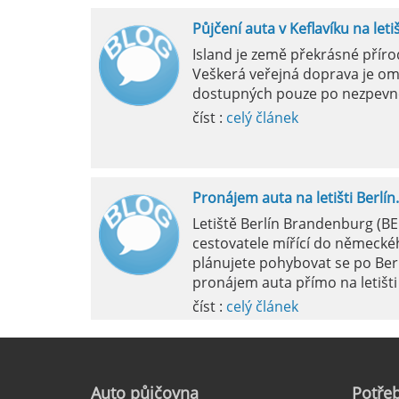
Půjčení auta v Keflavíku na leti
Mila
Island je země překrásné přír
Veškerá veřejná doprava je om
pokud si p
dostupných pouze po nezpevn
vyzvednutím
číst :
celý článek
Pronájem auta na letišti Berlín.
Letiště Berlín Brandenburg (B
cestovatele mířící do německéh
plánujete pohybovat se po Ber
pronájem auta přímo na letišti 
číst :
celý článek
Pronájem auta na letišti Marseil
Auto
půjčovna
Potřeb
Letiště Marseille, oficiálně zn