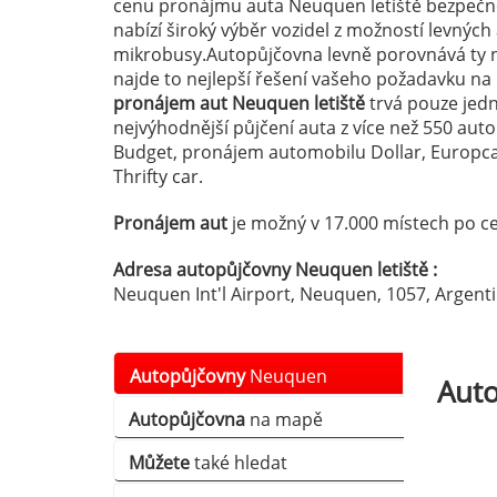
cenu pronájmu auta Neuquen letiště bezpečně 
nabízí široký výběr vozidel z možností levnýc
mikrobusy.Autopůjčovna levně porovnává ty n
najde to nejlepší řešení vašeho požadavku n
pronájem aut Neuquen letiště
trvá pouze jedn
nejvýhodnější půjčení auta z více než 550 au
Budget, pronájem automobilu Dollar, Europcar
Thrifty car.
Pronájem aut
je možný v 17.000 místech po ce
Adresa autopůjčovny Neuquen letiště :
Neuquen Int'l Airport, Neuquen, 1057, Argent
Autopůjčovny
Neuquen
Aut
Autopůjčovna
na mapě
Můžete
také hledat