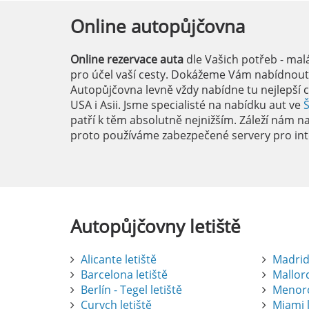
Online
autopůjčovna
Online rezervace auta
dle Vašich potřeb - mal
pro účel vaší cesty. Dokážeme Vám nabídnout i
Autopůjčovna levně vždy nabídne tu nejlepší c
USA i Asii. Jsme specialisté na nabídku aut ve
patří k těm absolutně nejnižším. Záleží nám na 
proto používáme zabezpečené servery pro int
Autopůjčovny
letiště
Alicante letiště
Madrid 
Barcelona letiště
Mallorc
Berlín - Tegel letiště
Menorc
Curych letiště
Miami l