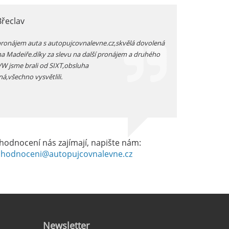
Břeclav
jarka, Plzen
pronájem auta s autopujcovnalevne.cz,skvělá dovolená
prodloužený zimní v
na Madeiře.díky za slevu na další pronájem a druhého
auta přímo na letišt
 VW jsme brali od SIXT,obsluha
vozidlo -dostali js
ná,všechno vysvětlili.
dobrém stavu -celkov
hodnocení nás zajímají, napište nám:
hodnoceni@autopujcovnalevne.cz
Newsletter