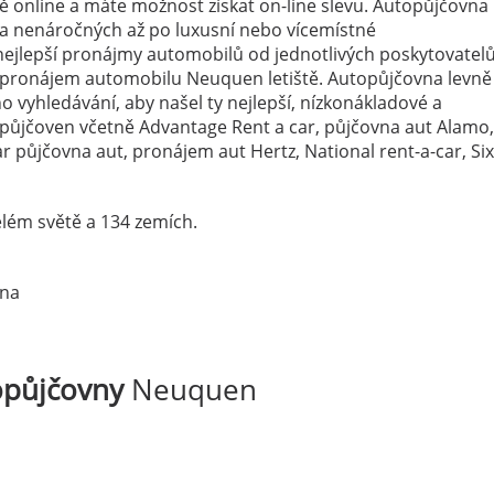
online a máte možnost získat on-line slevu. Autopůjčovna 
h a nenáročných až po luxusní nebo vícemístné
ejlepší pronájmy automobilů od jednotlivých poskytovatelů
a pronájem automobilu Neuquen letiště. Autopůjčovna levně
o vyhledávání, aby našel ty nejlepší, nízkonákladové a
topůjčoven včetně Advantage Rent a car, půjčovna aut Alamo,
 půjčovna aut, pronájem aut Hertz, National rent-a-car, Si
lém světě a 134 zemích.
ina
opůjčovny
Neuquen