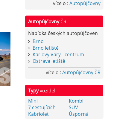
více o :
Autopůjčovny
Autopůjčovny
ČR
Nabídka českých autopůjčoven
Brno
Brno letiště
Karlovy Vary - centrum
Ostrava letiště
více o :
Autopůjčovny ČR
Typy
vozidel
Mini
Kombi
7 cestujících
SUV
Kabriolet
Úsporná