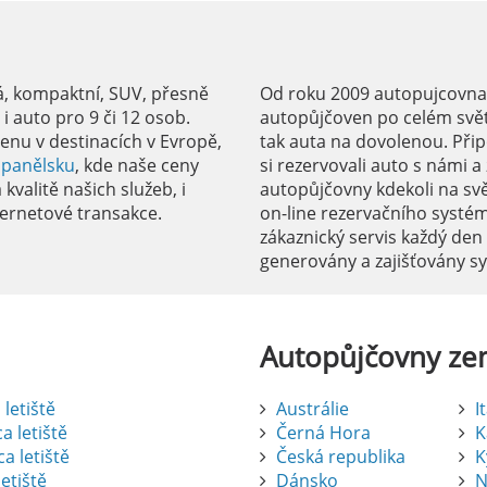
á, kompaktní, SUV, přesně
Od roku 2009 autopujcovnale
 auto pro 9 či 12 osob.
autopůjčoven po celém svět
enu v destinacích v Evropě,
tak auta na dovolenou. Přip
Španělsku
, kde naše ceny
si rezervovali auto s námi 
kvalitě našich služeb, i
autopůjčovny kdekoli na sv
ernetové transakce.
on-line rezervačního systé
zákaznický servis každý den
generovány a zajišťovány 
Autopůjčovny
ze
letiště
Austrálie
I
a letiště
Černá Hora
K
a letiště
Česká republika
K
etiště
Dánsko
N