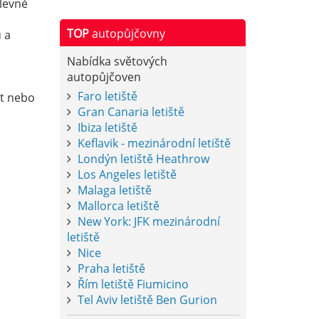
levně
TOP
autopůjčovny
 a
Nabídka světových
autopůjčoven
Faro letiště
xt nebo
Gran Canaria letiště
Ibiza letiště
Keflavik - mezinárodní letiště
Londýn letiště Heathrow
Los Angeles letiště
Malaga letiště
Mallorca letiště
New York: JFK mezinárodní
letiště
Nice
Praha letiště
Řím letiště Fiumicino
Tel Aviv letiště Ben Gurion