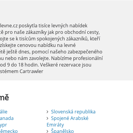
vne.cz poskytla tisíce levných nabídek
ě pro naše zákazníky jak pro obchodní cesty,
ojte se k tisícům spokojených zákazníků, kteří
a získejte cenovou nabídku na levné
ětě ještě dnes, pomocí našeho zabezpečeného
mu nebo nám zavolejte. Nabízíme profesionální
 od 9 do 18 hodin. Veškeré rezervace jsou
systémem Cartrawler
mě
tálie
Slovenská republika
anada
Spojené Arabské
ypr
Emiráty
ěmecko
Španělsko