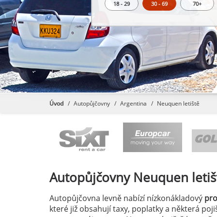
18 - 29
30 - 69
70+
Úvod
Autopůjčovny
Argentina
Neuquen letiště
Autopůjčovny
Neuquen letiš
Autopůjčovna levně nabízí nízkonákladový
pr
které již obsahují taxy, poplatky a některá po