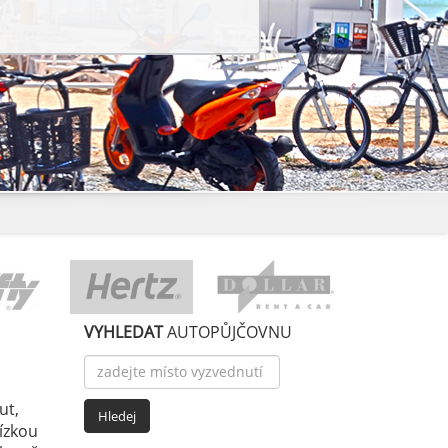
VYHLEDAT
AUTOPŮJČOVNU
ut,
nízkou