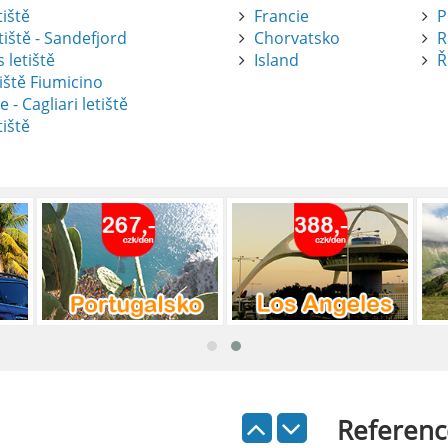
tiště
Francie
P
tiště - Sandefjord
Chorvatsko
R
 letiště
Island
Ř
iště Fiumicino
te
e - Cagliari letiště
tiště
nte je výborný způsob, jak pohodlně
tiště Alicante-Elche, hlavní vstupní
 se nachází přibližně 9 km od centra
ada: Kompletní průvodce
 je skvělý způsob, jak prozkoumat ostrov
Referenc