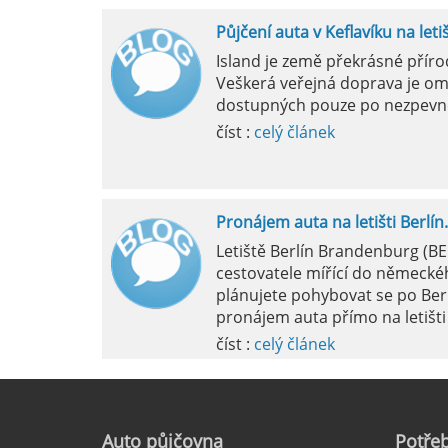
Půjčení auta v Keflavíku na leti
Mila
Island je země překrásné přír
Veškerá veřejná doprava je om
pokud si p
dostupných pouze po nezpevn
vyzvednutím
číst :
celý článek
Pronájem auta na letišti Berlín.
Letiště Berlín Brandenburg (B
cestovatele mířící do německéh
plánujete pohybovat se po Ber
pronájem auta přímo na letišti 
číst :
celý článek
Pronájem auta na letišti Marseil
Auto
půjčovna
Potřeb
Letiště Marseille, oficiálně zn