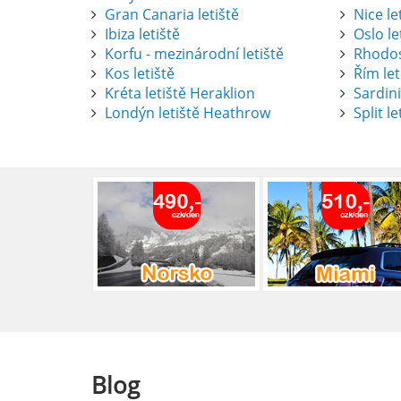
Gran Canaria letiště
Nice le
Ibiza letiště
Oslo le
Korfu - mezinárodní letiště
Rhodos
Kos letiště
Řím let
Pronájem auta na letišti Alican
Kréta letiště Heraklion
Sardini
Londýn letiště Heathrow
Split le
Půjčení auta na letišti v Alica
objevovat město i jeho okolí. Le
brána do regionu Costa Blanca,
Alicante.
číst :
celý článek
Pronájem auta na letišti Lefk
Půjčení auta na letišti Lefkada
podle vlastních představ.
číst :
celý článek
Blog