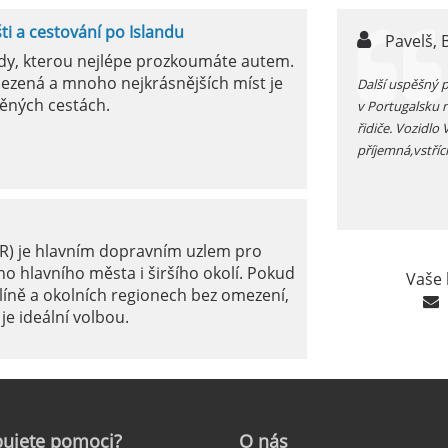
šti a cestování po Islandu
n,
Pavelš, 
ody, kterou nejlépe prozkoumáte autem.
ezená a mnoho nejkrásnějších míst je
ůjčujete auto v jížním Španělsku zkontrolujte si před
Další uspěšný 
ěných cestách.
 funkčnost kliamtizace, v létě je tam fakt vedro...
v Portugalsku 
řidiče. Vozidlo
příjemná,vstříc
ER) je hlavním dopravním uzlem pro
o hlavního města i širšího okolí. Pokud
Vaše 
líně a okolních regionech bez omezení,
je ideální volbou.
le: Jak na to?
ujete
pomoci?
O
nás
ámé jako mezinárodní letiště Marseille-