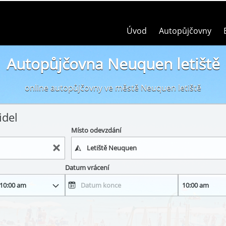
Úvod
Autopůjčovny
Autopůjčovna Neuquen letiště
online autopůjčovny ve městě Neuquen letiště
idel
Místo odevzdání
Datum vrácení