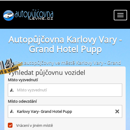
Autopůjčovna Karlovy Vary -
Grand Hotel Pupp
online autopůjčovny ve městě Karlovy Vary - Grand
Hotel Pupp
Vyhledat půjčovnu vozidel
Místo vyzvednutí
Místo odevzdání
Vrácení v jiném místě