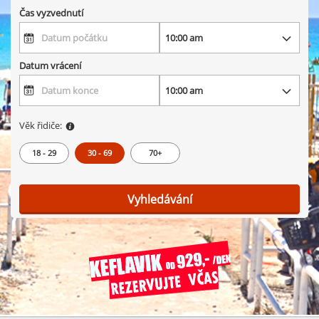
Čas vyzvednutí
Datum vrácení
Věk řidiče:
18 - 29
30 - 69
70+
Vyhledávání