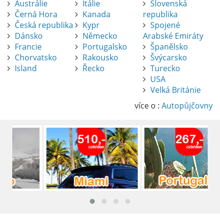
Austrálie
Itálie
Slovenská
Černá Hora
Kanada
republika
Česká republika
Kypr
Spojené
Dánsko
Německo
Arabské Emiráty
Francie
Portugalsko
Španělsko
Chorvatsko
Rakousko
Švýcarsko
Island
Řecko
Turecko
USA
Pronájem auta na letišti Alicante
Velká Británie
Půjčení auta na letišti v Alicante je výborný
způsob, jak pohodlně objevovat město i jeho
více o :
Autopůjčovny
okolí. Letiště Alicante-Elche, hlavní vstupní
brána do regionu Costa Blanca, se nachází
přibližně 9 km od centra Alicante.
číst :
celý článek
Pronájem auta na letišti Lefkada: Kompletní
průvodce
Půjčení auta na letišti Lefkada je skvělý
způsob, jak prozkoumat ostrov podle