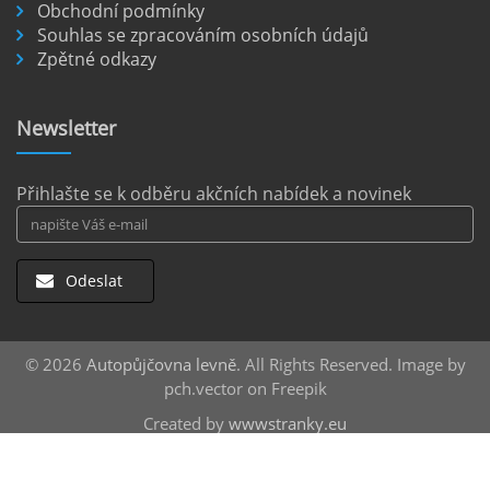
Pronájem auta na letišti Berlín.
Obchodní podmínky
Souhlas se zpracováním osobních údajů
Letiště Berlín Brandenburg (BER) je hlavním
Zpětné odkazy
dopravním uzlem pro cestovatele mířící do
německého hlavního města i širšího okolí.
Pokud plánujete pohybovat se po Berlíně a
Newsletter
okolních regionech bez omezení, pronájem
auta přímo na letišti je ideální volbou.
číst :
celý článek
Přihlašte se k odběru akčních nabídek a novinek
Odeslat
© 2026
Autopůjčovna levně
. All Rights Reserved. Image by
pch.vector on Freepik
Created by
wwwstranky.eu
Střešní boxy
za nejlepší ceny |