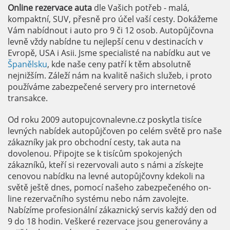
Online rezervace auta
dle Vašich potřeb - malá,
kompaktní, SUV, přesně pro účel vaší cesty. Dokážeme
Vám nabídnout i auto pro 9 či 12 osob. Autopůjčovna
levně vždy nabídne tu nejlepší cenu v destinacích v
Evropě, USA i Asii. Jsme specialisté na nabídku aut ve
Španělsku
, kde naše ceny patří k těm absolutně
nejnižším. Záleží nám na kvalitě našich služeb, i proto
používáme zabezpečené servery pro internetové
transakce.
Od roku 2009 autopujcovnalevne.cz poskytla tisíce
levných nabídek autopůjčoven po celém světě pro naše
zákazníky jak pro obchodní cesty, tak auta na
dovolenou. Připojte se k tisícům spokojených
zákazníků, kteří si rezervovali auto s námi a získejte
cenovou nabídku na levné autopůjčovny kdekoli na
světě ještě dnes, pomocí našeho zabezpečeného on-
line rezervačního systému nebo nám zavolejte.
Nabízíme profesionální zákaznický servis každý den od
9 do 18 hodin. Veškeré rezervace jsou generovány a