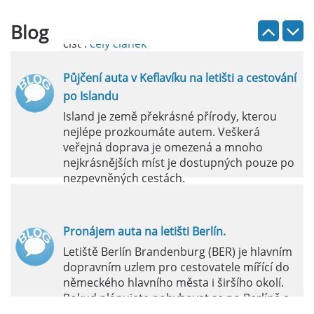
vlastních představ.
Blog
číst :
celý článek
Půjčení auta v Keflavíku na letišti a cestování
po Islandu
Island je země překrásné přírody, kterou
nejlépe prozkoumáte autem. Veškerá
veřejná doprava je omezená a mnoho
nejkrásnějších míst je dostupných pouze po
nezpevněných cestách.
číst :
celý článek
Pronájem auta na letišti Berlín.
Letiště Berlín Brandenburg (BER) je hlavním
dopravním uzlem pro cestovatele mířící do
německého hlavního města i širšího okolí.
Pokud plánujete pohybovat se po Berlíně a
okolních regionech bez omezení, pronájem