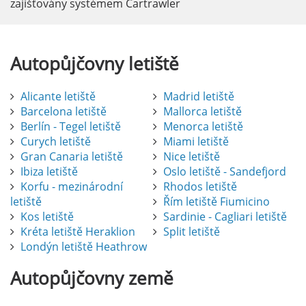
zajišťovány systémem Cartrawler
Autopůjčovny
letiště
Alicante letiště
Madrid letiště
Barcelona letiště
Mallorca letiště
Berlín - Tegel letiště
Menorca letiště
Curych letiště
Miami letiště
Gran Canaria letiště
Nice letiště
Ibiza letiště
Oslo letiště - Sandefjord
Korfu - mezinárodní
Rhodos letiště
letiště
Řím letiště Fiumicino
Kos letiště
Sardinie - Cagliari letiště
Kréta letiště Heraklion
Split letiště
Londýn letiště Heathrow
Autopůjčovny
země