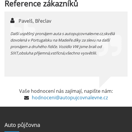
Reference
zákazníků
auta přímo na letišti je ideální volbou.
číst :
celý článek
Pavelš, Břeclav
j
Pronájem auta na letišti Marseille: Jak na to?
 před
Další uspěšný pronájem auta s autopujcovnalevne.cz,skvělá
prodl
Letiště Marseille, oficiálně známé jako
...
dovolená v Portugalsku na Madeiře.díky za slevu na další
proná
mezinárodní letiště Marseille-Provence, je
pronájem a druhého řidiče. Vozidlo VW jsme brali od
kateg
hlavní vstupní branou do regionu Provence
SIXT,obsluha příjemná,vstřícná,všechno vysvětlili.
kolem
a nachází se přibližně 27 km od centra města
Marseille.
číst :
celý článek
Pronájem auta na letišti Alicante
Vaše hodnocení nás zajímají, napište nám:
Půjčení auta na letišti v Alicante je výborný
hodnoceni@autopujcovnalevne.cz
způsob, jak pohodlně objevovat město i jeho
okolí. Letiště Alicante-Elche, hlavní vstupní
brána do regionu Costa Blanca, se nachází
přibližně 9 km od centra Alicante.
Auto
půjčovna
číst :
celý článek