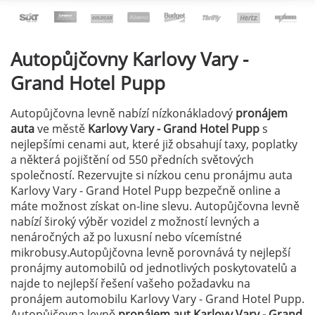
Autopůjčovny
Karlovy Vary -
Grand Hotel Pupp
Autopůjčovna levně nabízí nízkonákladový
pronájem
auta
ve městě
Karlovy Vary - Grand Hotel Pupp
s
nejlepšími cenami aut, které již obsahují taxy, poplatky
a některá pojištění od 550 předních světových
společností. Rezervujte si nízkou cenu pronájmu auta
Karlovy Vary - Grand Hotel Pupp bezpečně online a
máte možnost získat on-line slevu. Autopůjčovna levně
nabízí široký výběr vozidel z možností levných a
nenáročných až po luxusní nebo vícemístné
mikrobusy.Autopůjčovna levně porovnává ty nejlepší
pronájmy automobilů od jednotlivých poskytovatelů a
najde to nejlepší řešení vašeho požadavku na
pronájem automobilu Karlovy Vary - Grand Hotel Pupp.
Autopůjčovna levně
pronájem aut Karlovy Vary - Grand