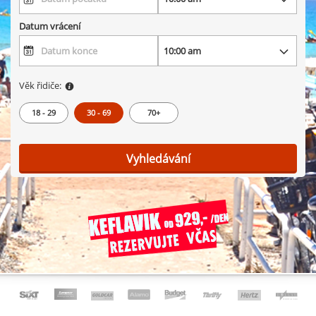
Datum vrácení
Věk řidiče:
18 - 29
30 - 69
70+
Vyhledávání