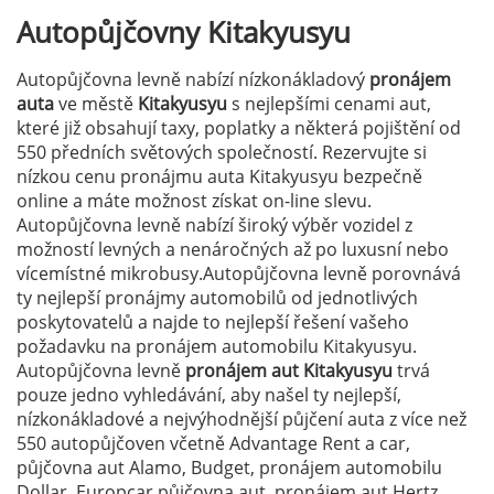
Autopůjčovny
Kitakyusyu
Autopůjčovna levně nabízí nízkonákladový
pronájem
auta
ve městě
Kitakyusyu
s nejlepšími cenami aut,
které již obsahují taxy, poplatky a některá pojištění od
550 předních světových společností. Rezervujte si
nízkou cenu pronájmu auta Kitakyusyu bezpečně
online a máte možnost získat on-line slevu.
Autopůjčovna levně nabízí široký výběr vozidel z
možností levných a nenáročných až po luxusní nebo
vícemístné mikrobusy.Autopůjčovna levně porovnává
ty nejlepší pronájmy automobilů od jednotlivých
poskytovatelů a najde to nejlepší řešení vašeho
požadavku na pronájem automobilu Kitakyusyu.
Autopůjčovna levně
pronájem aut Kitakyusyu
trvá
pouze jedno vyhledávání, aby našel ty nejlepší,
nízkonákladové a nejvýhodnější půjčení auta z více než
550 autopůjčoven včetně Advantage Rent a car,
půjčovna aut Alamo, Budget, pronájem automobilu
Dollar, Europcar půjčovna aut, pronájem aut Hertz,