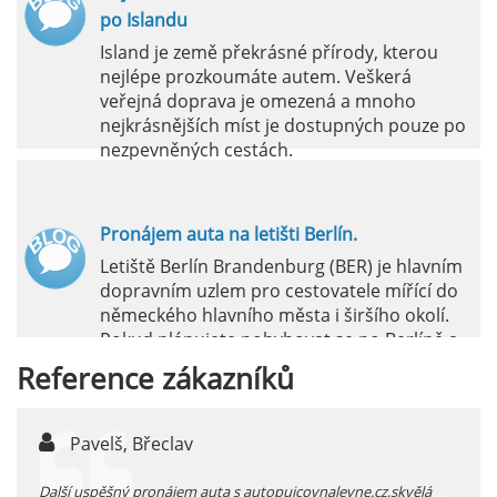
po Islandu
Island je země překrásné přírody, kterou
nejlépe prozkoumáte autem. Veškerá
veřejná doprava je omezená a mnoho
nejkrásnějších míst je dostupných pouze po
nezpevněných cestách.
číst :
celý článek
Pronájem auta na letišti Berlín.
Letiště Berlín Brandenburg (BER) je hlavním
dopravním uzlem pro cestovatele mířící do
německého hlavního města i širšího okolí.
Pokud plánujete pohybovat se po Berlíně a
okolních regionech bez omezení, pronájem
Reference
zákazníků
auta přímo na letišti je ideální volbou.
číst :
celý článek
Pavelš, Břeclav
j
Pronájem auta na letišti Marseille: Jak na to?
 před
Další uspěšný pronájem auta s autopujcovnalevne.cz,skvělá
prodl