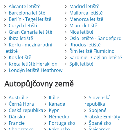
Alicante letiště
Madrid letiště
Barcelona letiště
Mallorca letiště
Berlín - Tegel letiště
Menorca letiště
Curych letiště
Miami letiště
Gran Canaria letiště
Nice letiště
Ibiza letiště
Oslo letiště - Sandefjord
Korfu - mezinárodní
Rhodos letiště
letiště
Řím letiště Fiumicino
Kos letiště
Sardinie - Cagliari letiště
Kréta letiště Heraklion
Split letiště
Londýn letiště Heathrow
Autopůjčovny
země
Austrálie
Itálie
Slovenská
Černá Hora
Kanada
republika
Česká republika
Kypr
Spojené
Dánsko
Německo
Arabské Emiráty
Francie
Portugalsko
Španělsko
Chorvatsko
Rakousko
Švýcarsko