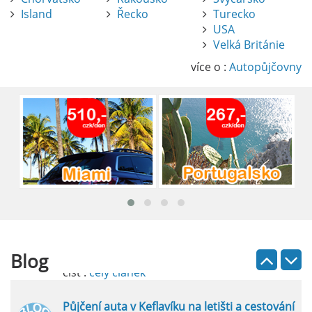
Island
Řecko
Turecko
USA
Pronájem auta na letišti Alicante
Velká Británie
Půjčení auta na letišti v Alicante je výborný
způsob, jak pohodlně objevovat město i jeho
více o :
Autopůjčovny
okolí. Letiště Alicante-Elche, hlavní vstupní
brána do regionu Costa Blanca, se nachází
přibližně 9 km od centra Alicante.
číst :
celý článek
Pronájem auta na letišti Lefkada: Kompletní
průvodce
Půjčení auta na letišti Lefkada je skvělý
způsob, jak prozkoumat ostrov podle
vlastních představ.
Blog
číst :
celý článek
Půjčení auta v Keflavíku na letišti a cestování