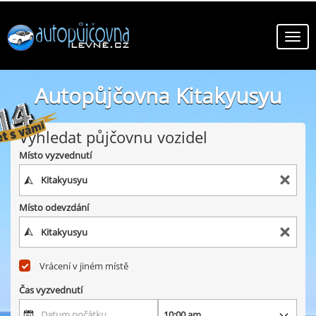
Autopůjčovna Kitakyusyu
online autopůjčovny ve městě Kitakyusyu
Vyhledat půjčovnu vozidel
Místo vyzvednutí
Místo odevzdání
Vrácení v jiném místě
Čas vyzvednutí