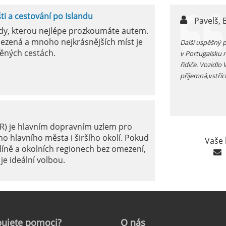
šti a cestování po Islandu
n,
Pavelš, 
ody, kterou nejlépe prozkoumáte autem.
ezená a mnoho nejkrásnějších míst je
ůjčujete auto v jížním Španělsku zkontrolujte si před
Další uspěšný 
ěných cestách.
 funkčnost kliamtizace, v létě je tam fakt vedro...
v Portugalsku 
řidiče. Vozidlo
příjemná,vstříc
ER) je hlavním dopravním uzlem pro
o hlavního města i širšího okolí. Pokud
Vaše 
líně a okolních regionech bez omezení,
je ideální volbou.
le: Jak na to?
ujete
pomoci?
O
nás
ámé jako mezinárodní letiště Marseille-