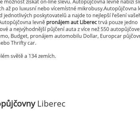
 možnost získat on-line slevu. Autopůjčovna levně nabízí ši
ých až po luxusní nebo vícemístné mikrobusy.Autopůjčovna 
 jednotlivých poskytovatelů a najde to nejlepší řešení vaše
Autopůjčovna levně
pronájem aut Liberec
trvá pouze jedno
dové a nejvýhodnější půjčení auta z více než 550 autopůjčov
lamo, Budget, pronájem automobilu Dollar, Europcar půjčov
ebo Thrifty car.
lém světě a 134 zemích.
opůjčovny
Liberec