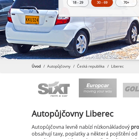
18 - 29
30 - 69
70+
Úvod
Autopůjčovny
Česká republika
Liberec
Autopůjčovny
Liberec
Autopůjčovna levně nabízí nízkonákladový
pr
obsahují taxy, poplatky a některá pojištění od