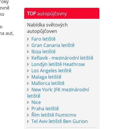
roký
levně
TOP
autopůjčovny
ho
Nabídka světových
en
autopůjčoven
na aut,
Faro letiště
Gran Canaria letiště
Ibiza letiště
Keflavik - mezinárodní letiště
Londýn letiště Heathrow
Los Angeles letiště
Malaga letiště
Mallorca letiště
New York: JFK mezinárodní
letiště
Nice
Praha letiště
Řím letiště Fiumicino
Tel Aviv letiště Ben Gurion