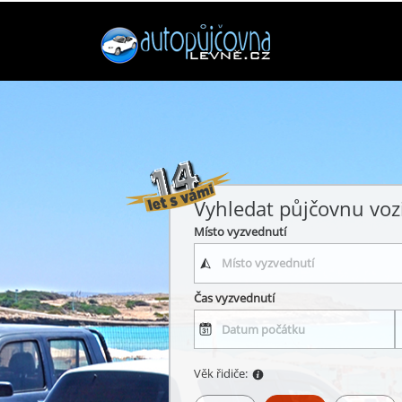
Vyhledat půjčovnu voz
Místo vyzvednutí
Čas vyzvednutí
Věk řidiče: