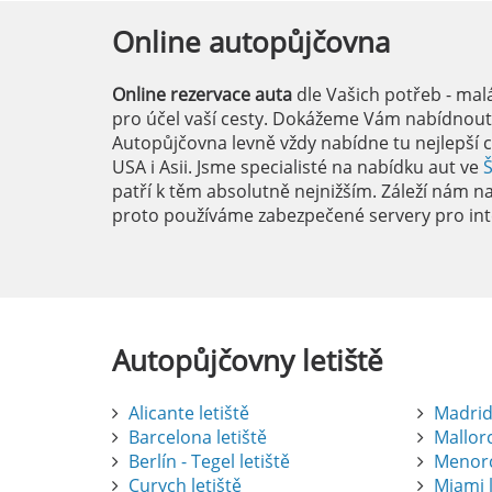
Online
autopůjčovna
Online rezervace auta
dle Vašich potřeb - mal
pro účel vaší cesty. Dokážeme Vám nabídnout i
Autopůjčovna levně vždy nabídne tu nejlepší c
USA i Asii. Jsme specialisté na nabídku aut ve
patří k těm absolutně nejnižším. Záleží nám na 
proto používáme zabezpečené servery pro int
Autopůjčovny
letiště
Alicante letiště
Madrid 
Barcelona letiště
Mallorc
Berlín - Tegel letiště
Menorc
Curych letiště
Miami l