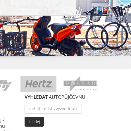
VYHLEDAT
AUTOPŮJČOVNU
již
enu