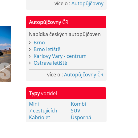
více o :
Autopůjčovny
Autopůjčovny
ČR
Nabídka českých autopůjčoven
Brno
Brno letiště
Karlovy Vary - centrum
Ostrava letiště
více o :
Autopůjčovny ČR
Typy
vozidel
Mini
Kombi
7 cestujících
SUV
Kabriolet
Úsporná