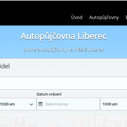
Úvod
Autopůjčovny
Autopůjčovna Liberec
online autopůjčovny ve městě Liberec
idel
Datum vrácení