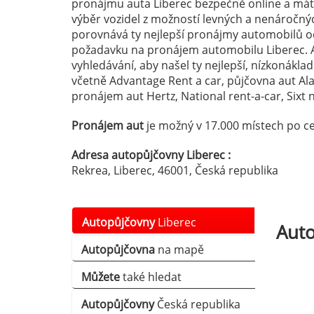
pronájmu auta Liberec bezpečně online a máte
výběr vozidel z možností levných a nenáročn
porovnává ty nejlepší pronájmy automobilů od
požadavku na pronájem automobilu Liberec. 
vyhledávání, aby našel ty nejlepší, nízkonákla
včetně Advantage Rent a car, půjčovna aut A
pronájem aut Hertz, National rent-a-car, Sixt n
Pronájem aut
je možný v 17.000 místech po ce
Adresa autopůjčovny Liberec :
Rekrea, Liberec, 46001, Česká republika
Autopůjčovny
Liberec
Aut
Autopůjčovna
na mapě
Můžete
také hledat
Autopůjčovny
Česká republika