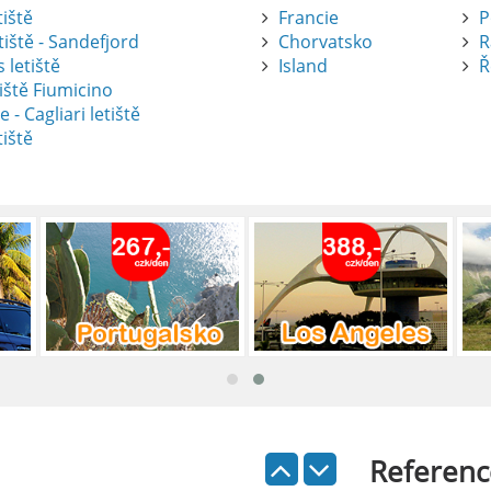
tiště
Francie
P
tiště - Sandefjord
Chorvatsko
R
 letiště
Island
Ř
iště Fiumicino
te
e - Cagliari letiště
tiště
nte je výborný způsob, jak pohodlně
tiště Alicante-Elche, hlavní vstupní
 se nachází přibližně 9 km od centra
ada: Kompletní průvodce
 je skvělý způsob, jak prozkoumat ostrov
Referenc