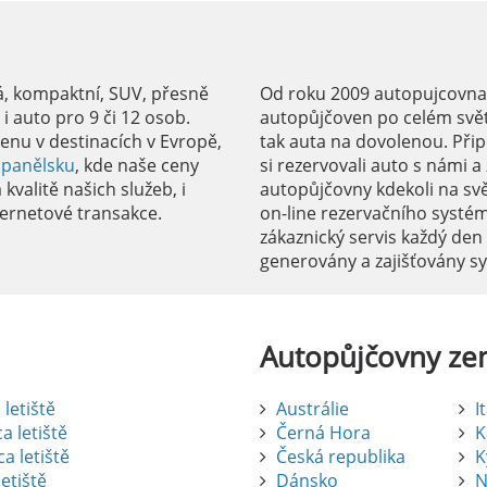
á, kompaktní, SUV, přesně
Od roku 2009 autopujcovnale
 auto pro 9 či 12 osob.
autopůjčoven po celém svět
enu v destinacích v Evropě,
tak auta na dovolenou. Přip
Španělsku
, kde naše ceny
si rezervovali auto s námi 
kvalitě našich služeb, i
autopůjčovny kdekoli na sv
ernetové transakce.
on-line rezervačního systé
zákaznický servis každý den
generovány a zajišťovány 
Autopůjčovny
ze
letiště
Austrálie
I
a letiště
Černá Hora
K
a letiště
Česká republika
K
etiště
Dánsko
N