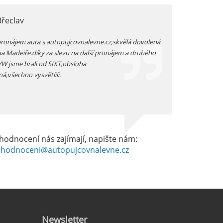
Břeclav
jarka, Plzen
pronájem auta s autopujcovnalevne.cz,skvělá dovolená
prodloužený zimní v
na Madeiře.díky za slevu na další pronájem a druhého
auta přímo na letišt
 VW jsme brali od SIXT,obsluha
vozidlo -dostali js
ná,všechno vysvětlili.
dobrém stavu -celkov
hodnocení nás zajímají, napište nám:
hodnoceni@autopujcovnalevne.cz
Newsletter