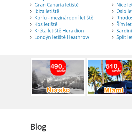
Gran Canaria letiště
Nice le
Ibiza letiště
Oslo le
Korfu - mezinárodní letiště
Rhodos
Kos letiště
Řím let
Pronájem auta na letišti Alican
Kréta letiště Heraklion
Sardini
Londýn letiště Heathrow
Split le
Půjčení auta na letišti v Alica
objevovat město i jeho okolí. Le
brána do regionu Costa Blanca,
Alicante.
číst :
celý článek
Pronájem auta na letišti Lefk
Půjčení auta na letišti Lefkada
podle vlastních představ.
číst :
celý článek
Blog