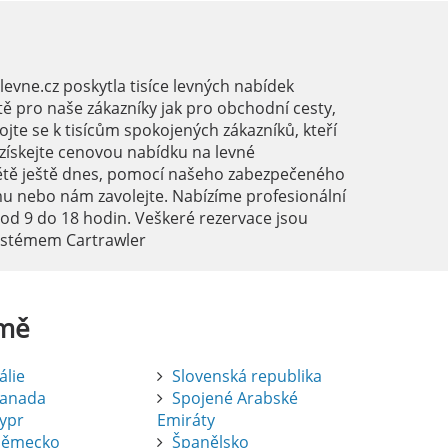
vne.cz poskytla tisíce levných nabídek
ě pro naše zákazníky jak pro obchodní cesty,
ojte se k tisícům spokojených zákazníků, kteří
a získejte cenovou nabídku na levné
ětě ještě dnes, pomocí našeho zabezpečeného
mu nebo nám zavolejte. Nabízíme profesionální
 od 9 do 18 hodin. Veškeré rezervace jsou
systémem Cartrawler
mě
tálie
Slovenská republika
anada
Spojené Arabské
ypr
Emiráty
ěmecko
Španělsko