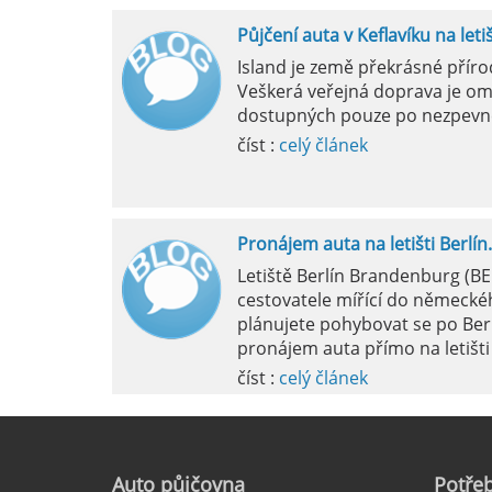
Půjčení auta v Keflavíku na leti
Mila
Island je země překrásné přír
Veškerá veřejná doprava je om
pokud si p
dostupných pouze po nezpevn
vyzvednutím
číst :
celý článek
Pronájem auta na letišti Berlín.
Letiště Berlín Brandenburg (B
cestovatele mířící do německéh
plánujete pohybovat se po Ber
pronájem auta přímo na letišti 
číst :
celý článek
Pronájem auta na letišti Marseil
Auto
půjčovna
Potřeb
Letiště Marseille, oficiálně zn