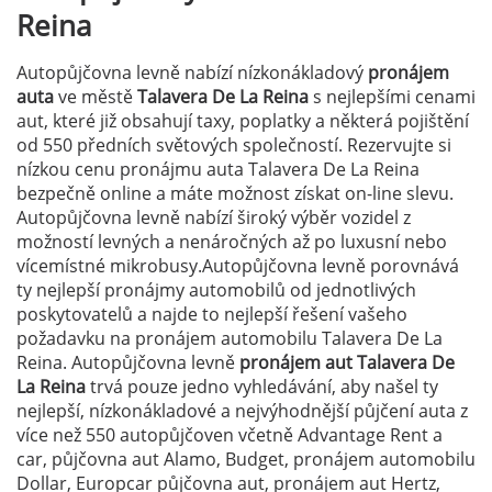
Reina
Autopůjčovna levně nabízí nízkonákladový
pronájem
auta
ve městě
Talavera De La Reina
s nejlepšími cenami
aut, které již obsahují taxy, poplatky a některá pojištění
od 550 předních světových společností. Rezervujte si
nízkou cenu pronájmu auta Talavera De La Reina
bezpečně online a máte možnost získat on-line slevu.
Autopůjčovna levně nabízí široký výběr vozidel z
možností levných a nenáročných až po luxusní nebo
vícemístné mikrobusy.Autopůjčovna levně porovnává
ty nejlepší pronájmy automobilů od jednotlivých
poskytovatelů a najde to nejlepší řešení vašeho
požadavku na pronájem automobilu Talavera De La
Reina. Autopůjčovna levně
pronájem aut Talavera De
La Reina
trvá pouze jedno vyhledávání, aby našel ty
nejlepší, nízkonákladové a nejvýhodnější půjčení auta z
více než 550 autopůjčoven včetně Advantage Rent a
car, půjčovna aut Alamo, Budget, pronájem automobilu
Dollar, Europcar půjčovna aut, pronájem aut Hertz,