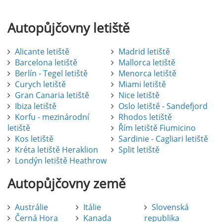
Autopůjčovny
letiště
Alicante letiště
Madrid letiště
Barcelona letiště
Mallorca letiště
Berlín - Tegel letiště
Menorca letiště
Curych letiště
Miami letiště
Gran Canaria letiště
Nice letiště
Ibiza letiště
Oslo letiště - Sandefjord
Korfu - mezinárodní
Rhodos letiště
letiště
Řím letiště Fiumicino
Kos letiště
Sardinie - Cagliari letiště
Kréta letiště Heraklion
Split letiště
Londýn letiště Heathrow
Autopůjčovny
země
Austrálie
Itálie
Slovenská
Černá Hora
Kanada
republika