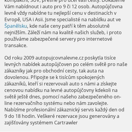
kompaktní, SUV, přesně pro účel vaší cesty. Dokážeme
Vám nabídnout i auto pro 9 či 12 osob. Autopůjčovna
levně vždy nabídne tu nejlepší cenu v destinacích v
Evropě, USA i Asii. Jsme specialisté na nabídku aut ve
Španělsku
, kde naše ceny patří k těm absolutně
nejnižším. Záleží nám na kvalitě našich služeb, i proto
používáme zabezpečené servery pro internetové
transakce.
Od roku 2009 autopujcovnalevne.cz poskytla tisíce
levných nabídek autopůjčoven po celém světě pro naše
zákazníky jak pro obchodní cesty, tak auta na
dovolenou. Připojte se k tisícům spokojených
zákazníků, kteří si rezervovali auto s námi a získejte
cenovou nabídku na levné autopůjčovny kdekoli na
světě ještě dnes, pomocí našeho zabezpečeného on-
line rezervačního systému nebo nám zavolejte.
Nabízíme profesionální zákaznický servis každý den od
9 do 18 hodin. Veškeré rezervace jsou generovány a
zajišťovány systémem Cartrawler