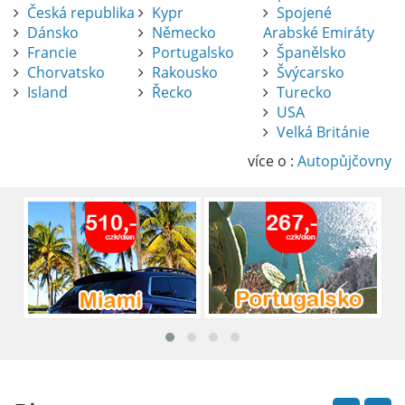
Česká republika
Kypr
Spojené
Dánsko
Německo
Arabské Emiráty
Francie
Portugalsko
Španělsko
Chorvatsko
Rakousko
Švýcarsko
Island
Řecko
Turecko
USA
Pronájem auta na letišti Alicante
Velká Británie
Půjčení auta na letišti v Alicante je výborný
způsob, jak pohodlně objevovat město i jeho
více o :
Autopůjčovny
okolí. Letiště Alicante-Elche, hlavní vstupní
brána do regionu Costa Blanca, se nachází
přibližně 9 km od centra Alicante.
číst :
celý článek
Pronájem auta na letišti Lefkada: Kompletní
průvodce
Půjčení auta na letišti Lefkada je skvělý
způsob, jak prozkoumat ostrov podle
vlastních představ.