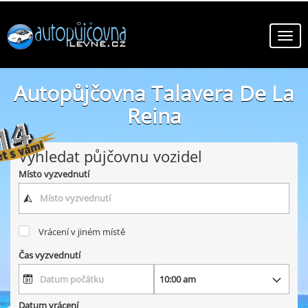
Autopůjčovna Talavera De La
Reina
online autopůjčovny ve městě Talavera De La Reina
Vyhledat půjčovnu vozidel
Místo vyzvednutí
Vrácení v jiném místě
Čas vyzvednutí
Datum vrácení