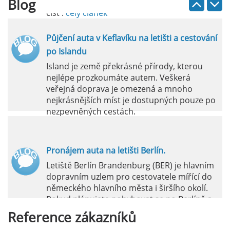
Blog
číst :
celý článek
Půjčení auta v Keflavíku na letišti a cestování
po Islandu
Island je země překrásné přírody, kterou
nejlépe prozkoumáte autem. Veškerá
veřejná doprava je omezená a mnoho
nejkrásnějších míst je dostupných pouze po
nezpevněných cestách.
číst :
celý článek
Pronájem auta na letišti Berlín.
Letiště Berlín Brandenburg (BER) je hlavním
dopravním uzlem pro cestovatele mířící do
německého hlavního města i širšího okolí.
Pokud plánujete pohybovat se po Berlíně a
okolních regionech bez omezení, pronájem
Reference
zákazníků
auta přímo na letišti je ideální volbou.