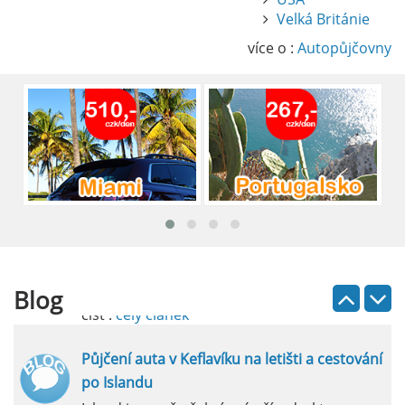
Pronájem auta na letišti Alicante
Velká Británie
Půjčení auta na letišti v Alicante je výborný
způsob, jak pohodlně objevovat město i jeho
více o :
Autopůjčovny
okolí. Letiště Alicante-Elche, hlavní vstupní
brána do regionu Costa Blanca, se nachází
přibližně 9 km od centra Alicante.
číst :
celý článek
Pronájem auta na letišti Lefkada: Kompletní
průvodce
Půjčení auta na letišti Lefkada je skvělý
způsob, jak prozkoumat ostrov podle
vlastních představ.
Blog
číst :
celý článek
Půjčení auta v Keflavíku na letišti a cestování
po Islandu