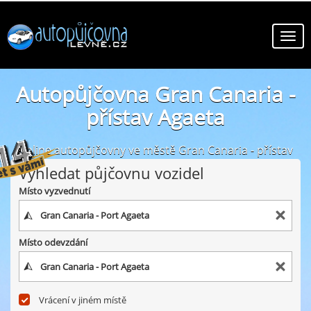
Autopůjčovna Gran Canaria -
přístav Agaeta
online autopůjčovny ve městě Gran Canaria - přístav
Agaeta
Vyhledat půjčovnu vozidel
Místo vyzvednutí
Místo odevzdání
Vrácení v jiném místě