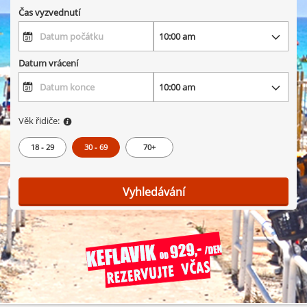
Čas vyzvednutí
Datum vrácení
Věk řidiče:
18 - 29
30 - 69
70+
Vyhledávání