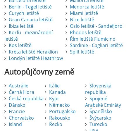
Barcelona letiště
Mallorca letiště
Berlín - Tegel letiště
Menorca letiště
Curych letiště
Miami letiště
Gran Canaria letiště
Nice letiště
Ibiza letiště
Oslo letiště - Sandefjord
Korfu - mezinárodní
Rhodos letiště
letiště
Řím letiště Fiumicino
Kos letiště
Sardinie - Cagliari letiště
Kréta letiště Heraklion
Split letiště
Londýn letiště Heathrow
Autopůjčovny
země
Austrálie
Itálie
Slovenská
Černá Hora
Kanada
republika
Česká republika
Kypr
Spojené
Dánsko
Německo
Arabské Emiráty
Francie
Portugalsko
Španělsko
Chorvatsko
Rakousko
Švýcarsko
Island
Řecko
Turecko
USA