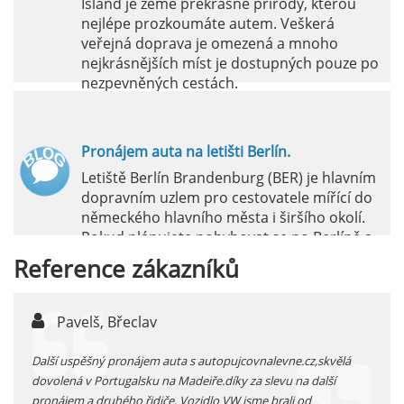
Island je země překrásné přírody, kterou
nejlépe prozkoumáte autem. Veškerá
veřejná doprava je omezená a mnoho
nejkrásnějších míst je dostupných pouze po
nezpevněných cestách.
číst :
celý článek
Pronájem auta na letišti Berlín.
Letiště Berlín Brandenburg (BER) je hlavním
dopravním uzlem pro cestovatele mířící do
německého hlavního města i širšího okolí.
Pokud plánujete pohybovat se po Berlíně a
okolních regionech bez omezení, pronájem
Reference
zákazníků
auta přímo na letišti je ideální volbou.
číst :
celý článek
Pavelš, Břeclav
j
Pronájem auta na letišti Marseille: Jak na to?
 před
Další uspěšný pronájem auta s autopujcovnalevne.cz,skvělá
prodl
Letiště Marseille, oficiálně známé jako
...
dovolená v Portugalsku na Madeiře.díky za slevu na další
proná
mezinárodní letiště Marseille-Provence, je
pronájem a druhého řidiče. Vozidlo VW jsme brali od
kateg