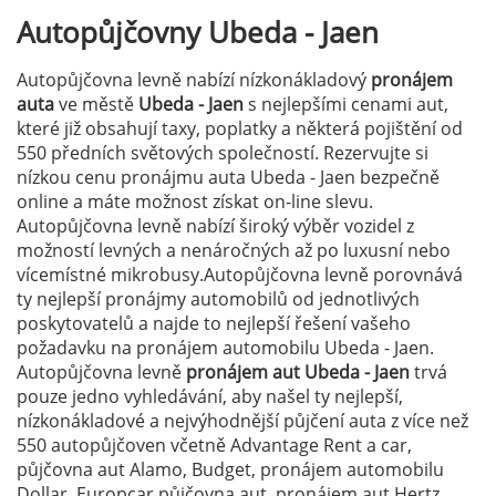
Autopůjčovny
Ubeda - Jaen
Autopůjčovna levně nabízí nízkonákladový
pronájem
auta
ve městě
Ubeda - Jaen
s nejlepšími cenami aut,
které již obsahují taxy, poplatky a některá pojištění od
550 předních světových společností. Rezervujte si
nízkou cenu pronájmu auta Ubeda - Jaen bezpečně
online a máte možnost získat on-line slevu.
Autopůjčovna levně nabízí široký výběr vozidel z
možností levných a nenáročných až po luxusní nebo
vícemístné mikrobusy.Autopůjčovna levně porovnává
ty nejlepší pronájmy automobilů od jednotlivých
poskytovatelů a najde to nejlepší řešení vašeho
požadavku na pronájem automobilu Ubeda - Jaen.
Autopůjčovna levně
pronájem aut Ubeda - Jaen
trvá
pouze jedno vyhledávání, aby našel ty nejlepší,
nízkonákladové a nejvýhodnější půjčení auta z více než
550 autopůjčoven včetně Advantage Rent a car,
půjčovna aut Alamo, Budget, pronájem automobilu
Dollar, Europcar půjčovna aut, pronájem aut Hertz,