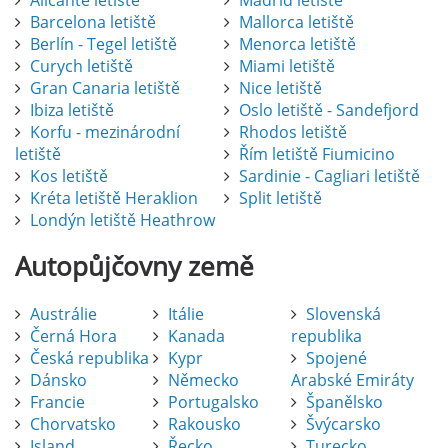
Alicante letiště
Madrid letiště
Barcelona letiště
Mallorca letiště
Berlín - Tegel letiště
Menorca letiště
Curych letiště
Miami letiště
Gran Canaria letiště
Nice letiště
Ibiza letiště
Oslo letiště - Sandefjord
Korfu - mezinárodní
Rhodos letiště
letiště
Řím letiště Fiumicino
Kos letiště
Sardinie - Cagliari letiště
Kréta letiště Heraklion
Split letiště
Londýn letiště Heathrow
Autopůjčovny
země
Austrálie
Itálie
Slovenská
Černá Hora
Kanada
republika
Česká republika
Kypr
Spojené
Dánsko
Německo
Arabské Emiráty
Francie
Portugalsko
Španělsko
Chorvatsko
Rakousko
Švýcarsko
Island
Řecko
Turecko