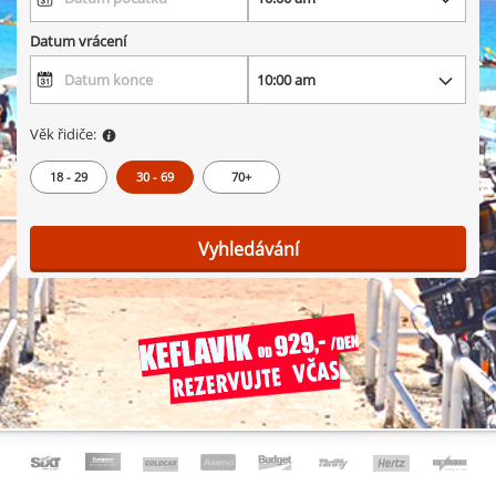
Datum vrácení
Věk řidiče:
18 - 29
30 - 69
70+
Vyhledávání