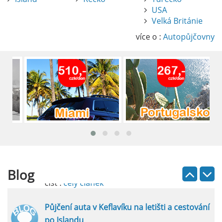
USA
Pronájem auta na letišti Alicante
Velká Británie
Půjčení auta na letišti v Alicante je výborný
způsob, jak pohodlně objevovat město i jeho
více o :
Autopůjčovny
okolí. Letiště Alicante-Elche, hlavní vstupní
brána do regionu Costa Blanca, se nachází
přibližně 9 km od centra Alicante.
číst :
celý článek
Pronájem auta na letišti Lefkada: Kompletní
průvodce
Půjčení auta na letišti Lefkada je skvělý
způsob, jak prozkoumat ostrov podle
vlastních představ.
Blog
číst :
celý článek
Půjčení auta v Keflavíku na letišti a cestování
po Islandu