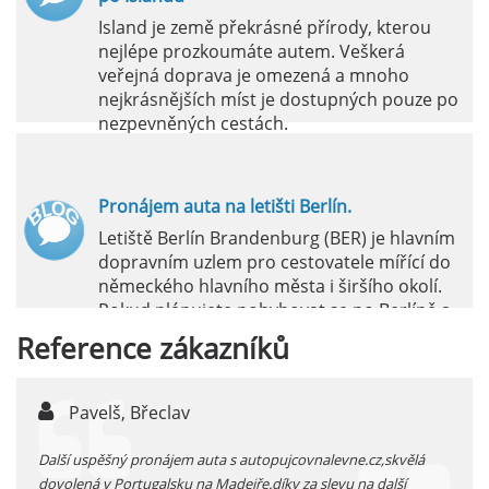
Island je země překrásné přírody, kterou
nejlépe prozkoumáte autem. Veškerá
veřejná doprava je omezená a mnoho
nejkrásnějších míst je dostupných pouze po
nezpevněných cestách.
číst :
celý článek
Pronájem auta na letišti Berlín.
Letiště Berlín Brandenburg (BER) je hlavním
dopravním uzlem pro cestovatele mířící do
německého hlavního města i širšího okolí.
Pokud plánujete pohybovat se po Berlíně a
okolních regionech bez omezení, pronájem
Reference
zákazníků
auta přímo na letišti je ideální volbou.
číst :
celý článek
Pavelš, Břeclav
j
Pronájem auta na letišti Marseille: Jak na to?
 před
Další uspěšný pronájem auta s autopujcovnalevne.cz,skvělá
prodl
Letiště Marseille, oficiálně známé jako
...
dovolená v Portugalsku na Madeiře.díky za slevu na další
proná