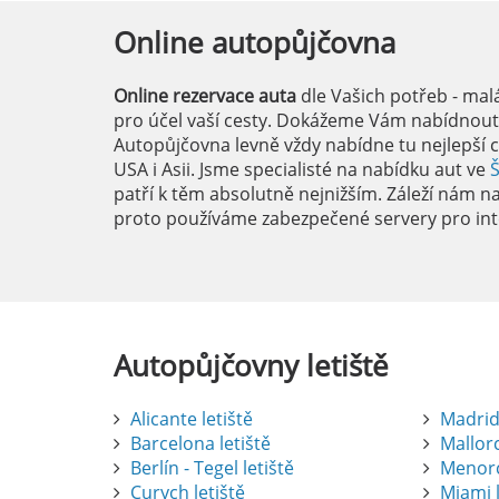
Online
autopůjčovna
Online rezervace auta
dle Vašich potřeb - mal
pro účel vaší cesty. Dokážeme Vám nabídnout i
Autopůjčovna levně vždy nabídne tu nejlepší c
USA i Asii. Jsme specialisté na nabídku aut ve
patří k těm absolutně nejnižším. Záleží nám na 
proto používáme zabezpečené servery pro int
Autopůjčovny
letiště
Alicante letiště
Madrid 
Barcelona letiště
Mallorc
Berlín - Tegel letiště
Menorc
Curych letiště
Miami l