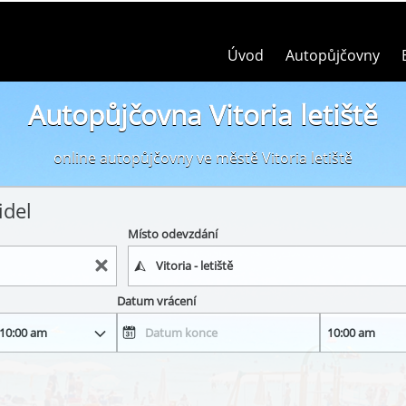
Úvod
Autopůjčovny
Autopůjčovna Vitoria letiště
online autopůjčovny ve městě Vitoria letiště
idel
Místo odevzdání
Datum vrácení