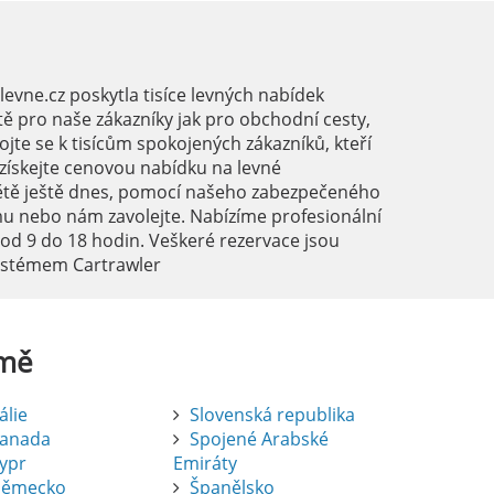
vne.cz poskytla tisíce levných nabídek
ě pro naše zákazníky jak pro obchodní cesty,
ojte se k tisícům spokojených zákazníků, kteří
a získejte cenovou nabídku na levné
ětě ještě dnes, pomocí našeho zabezpečeného
mu nebo nám zavolejte. Nabízíme profesionální
 od 9 do 18 hodin. Veškeré rezervace jsou
systémem Cartrawler
mě
tálie
Slovenská republika
anada
Spojené Arabské
ypr
Emiráty
ěmecko
Španělsko