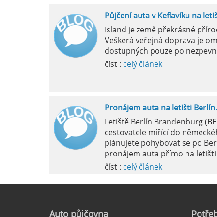
Půjčení auta v Keflavíku na leti
Mila
Island je země překrásné přír
Veškerá veřejná doprava je om
pokud si p
dostupných pouze po nezpevn
vyzvednutím
číst :
celý článek
Pronájem auta na letišti Berlín.
Letiště Berlín Brandenburg (B
cestovatele mířící do německéh
plánujete pohybovat se po Ber
pronájem auta přímo na letišti 
číst :
celý článek
Pronájem auta na letišti Marseil
Auto
půjčovna
Potřeb
Letiště Marseille, oficiálně zn