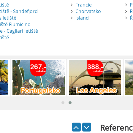
tiště
Francie
P
tiště - Sandefjord
Chorvatsko
R
 letiště
Island
Ř
iště Fiumicino
te
e - Cagliari letiště
tiště
nte je výborný způsob, jak pohodlně
tiště Alicante-Elche, hlavní vstupní
 se nachází přibližně 9 km od centra
ada: Kompletní průvodce
 je skvělý způsob, jak prozkoumat ostrov
Referenc