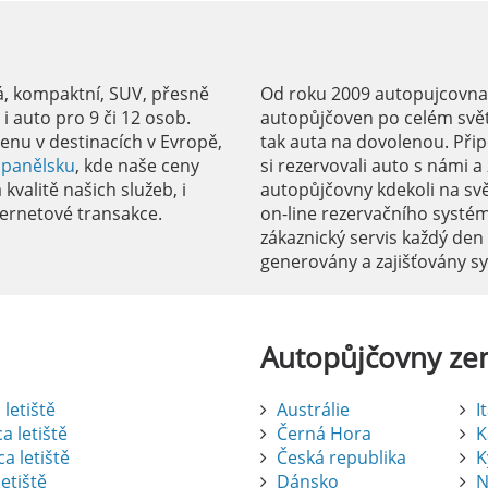
á, kompaktní, SUV, přesně
Od roku 2009 autopujcovnale
 auto pro 9 či 12 osob.
autopůjčoven po celém svět
enu v destinacích v Evropě,
tak auta na dovolenou. Přip
Španělsku
, kde naše ceny
si rezervovali auto s námi 
kvalitě našich služeb, i
autopůjčovny kdekoli na sv
ernetové transakce.
on-line rezervačního systé
zákaznický servis každý den
generovány a zajišťovány 
Autopůjčovny
ze
letiště
Austrálie
I
a letiště
Černá Hora
K
a letiště
Česká republika
K
etiště
Dánsko
N