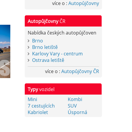
více o :
Autopůjčovny
Autopůjčovny
ČR
Nabídka českých autopůjčoven
Brno
Brno letiště
Karlovy Vary - centrum
Ostrava letiště
více o :
Autopůjčovny ČR
Typy
vozidel
Mini
Kombi
7 cestujících
SUV
Kabriolet
Úsporná