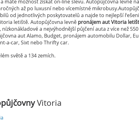
 a máte možnost získat on-line slevu. Autopůjčovna levně na
náročných až po luxusní nebo vícemístné mikrobusy.Autopůj
lů od jednotlivých poskytovatelů a najde to nejlepší řešen
oria letiště. Autopůjčovna levně
pronájem aut Vitoria letiš
, nízkonákladové a nejvýhodnější půjčení auta z více než 550
ůjčovna aut Alamo, Budget, pronájem automobilu Dollar, E
t-a-car, Sixt nebo Thrifty car.
lém světě a 134 zemích.
opůjčovny
Vitoria
ia