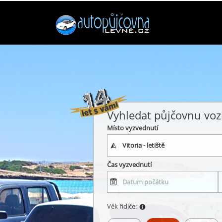
Vyhledat půjčovnu voz
Místo vyzvednutí
Čas vyzvednutí
Věk řidiče: