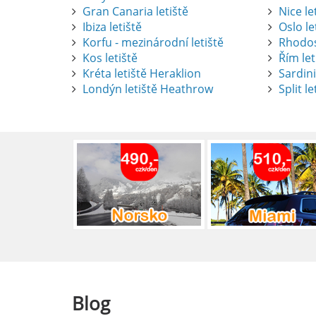
Gran Canaria letiště
Nice le
Ibiza letiště
Oslo le
Korfu - mezinárodní letiště
Rhodos
Kos letiště
Řím let
Pronájem auta na letišti Alican
Kréta letiště Heraklion
Sardini
Londýn letiště Heathrow
Split le
Půjčení auta na letišti v Alica
objevovat město i jeho okolí. Le
brána do regionu Costa Blanca,
Alicante.
číst :
celý článek
Pronájem auta na letišti Lefk
Půjčení auta na letišti Lefkada
podle vlastních představ.
číst :
celý článek
Blog