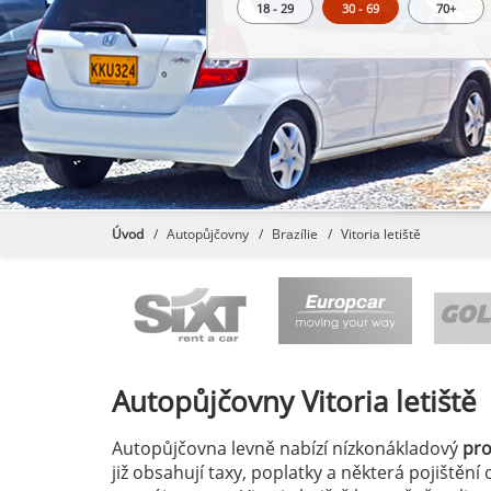
18 - 29
30 - 69
70+
Úvod
Autopůjčovny
Brazílie
Vitoria letiště
Autopůjčovny
Vitoria letiště
Autopůjčovna levně nabízí nízkonákladový
pr
již obsahují taxy, poplatky a některá pojištěn