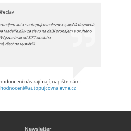
Břeclav
jarka, Plzen
pronájem auta s autopujcovnalevne.cz,skvělá dovolená
prodloužený zimní v
na Madeiře.díky za slevu na další pronájem a druhého
auta přímo na letišt
 VW jsme brali od SIXT,obsluha
vozidlo -dostali js
ná,všechno vysvětlili.
dobrém stavu -celkov
hodnocení nás zajímají, napište nám:
hodnoceni@autopujcovnalevne.cz
Newsletter