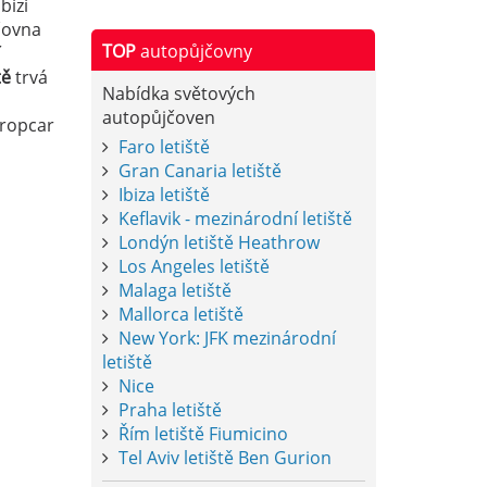
bízí
čovna
TOP
autopůjčovny
í
tě
trvá
Nabídka světových
autopůjčoven
uropcar
Faro letiště
Gran Canaria letiště
Ibiza letiště
Keflavik - mezinárodní letiště
Londýn letiště Heathrow
Los Angeles letiště
Malaga letiště
Mallorca letiště
New York: JFK mezinárodní
letiště
Nice
Praha letiště
Řím letiště Fiumicino
Tel Aviv letiště Ben Gurion