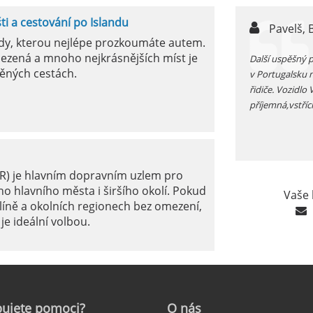
šti a cestování po Islandu
n,
Pavelš, 
ody, kterou nejlépe prozkoumáte autem.
ezená a mnoho nejkrásnějších míst je
ůjčujete auto v jížním Španělsku zkontrolujte si před
Další uspěšný 
ěných cestách.
 funkčnost kliamtizace, v létě je tam fakt vedro...
v Portugalsku 
řidiče. Vozidlo
příjemná,vstříc
ER) je hlavním dopravním uzlem pro
o hlavního města i širšího okolí. Pokud
Vaše 
líně a okolních regionech bez omezení,
je ideální volbou.
le: Jak na to?
ujete
pomoci?
O
nás
ámé jako mezinárodní letiště Marseille-