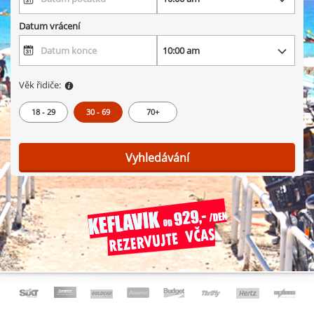
Datum vrácení
Věk řidiče:
18 - 29
30 - 69
70+
Vyhledávání