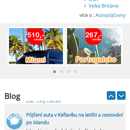
Pronájem auta na letišti Alicante
Velká Británie
Půjčení auta na letišti v Alicante je výborný
způsob, jak pohodlně objevovat město i jeho
více o :
Autopůjčovny
okolí. Letiště Alicante-Elche, hlavní vstupní
brána do regionu Costa Blanca, se nachází
přibližně 9 km od centra Alicante.
číst :
celý článek
Pronájem auta na letišti Lefkada: Kompletní
průvodce
Půjčení auta na letišti Lefkada je skvělý
způsob, jak prozkoumat ostrov podle
vlastních představ.
Blog
číst :
celý článek
Půjčení auta v Keflavíku na letišti a cestování
po Islandu