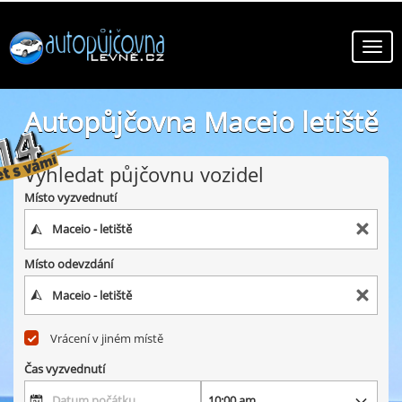
Autopůjčovna Maceio letiště
online autopůjčovny ve městě Maceio letiště
Vyhledat půjčovnu vozidel
Místo vyzvednutí
Místo odevzdání
Vrácení v jiném místě
Čas vyzvednutí