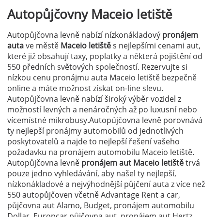
Autopůjčovny
Maceio letiště
Autopůjčovna levně nabízí nízkonákladový
pronájem
auta
ve městě
Maceio letiště
s nejlepšími cenami aut,
které již obsahují taxy, poplatky a některá pojištění od
550 předních světových společností. Rezervujte si
nízkou cenu pronájmu auta Maceio letiště bezpečně
online a máte možnost získat on-line slevu.
Autopůjčovna levně nabízí široký výběr vozidel z
možností levných a nenáročných až po luxusní nebo
vícemístné mikrobusy.Autopůjčovna levně porovnává
ty nejlepší pronájmy automobilů od jednotlivých
poskytovatelů a najde to nejlepší řešení vašeho
požadavku na pronájem automobilu Maceio letiště.
Autopůjčovna levně
pronájem aut Maceio letiště
trvá
pouze jedno vyhledávání, aby našel ty nejlepší,
nízkonákladové a nejvýhodnější půjčení auta z více než
550 autopůjčoven včetně Advantage Rent a car,
půjčovna aut Alamo, Budget, pronájem automobilu
Dollar, Europcar půjčovna aut, pronájem aut Hertz,