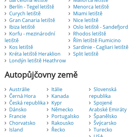
Barcelona letiště
Mallorca letiště
Berlín - Tegel letiště
Menorca letiště
Curych letiště
Miami letiště
Gran Canaria letiště
Nice letiště
Ibiza letiště
Oslo letiště - Sandefjord
Korfu - mezinárodní
Rhodos letiště
letiště
Řím letiště Fiumicino
Kos letiště
Sardinie - Cagliari letiště
Kréta letiště Heraklion
Split letiště
Londýn letiště Heathrow
Autopůjčovny
země
Austrálie
Itálie
Slovenská
Černá Hora
Kanada
republika
Česká republika
Kypr
Spojené
Dánsko
Německo
Arabské Emiráty
Francie
Portugalsko
Španělsko
Chorvatsko
Rakousko
Švýcarsko
Island
Řecko
Turecko
USA