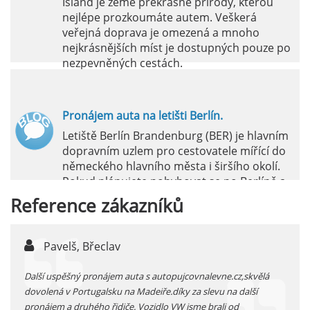
Island je země překrásné přírody, kterou
nejlépe prozkoumáte autem. Veškerá
veřejná doprava je omezená a mnoho
nejkrásnějších míst je dostupných pouze po
nezpevněných cestách.
číst :
celý článek
Pronájem auta na letišti Berlín.
Letiště Berlín Brandenburg (BER) je hlavním
dopravním uzlem pro cestovatele mířící do
německého hlavního města i širšího okolí.
Pokud plánujete pohybovat se po Berlíně a
okolních regionech bez omezení, pronájem
Reference
zákazníků
auta přímo na letišti je ideální volbou.
číst :
celý článek
Pavelš, Břeclav
j
Pronájem auta na letišti Marseille: Jak na to?
 před
Další uspěšný pronájem auta s autopujcovnalevne.cz,skvělá
prodl
Letiště Marseille, oficiálně známé jako
...
dovolená v Portugalsku na Madeiře.díky za slevu na další
proná
mezinárodní letiště Marseille-Provence, je
pronájem a druhého řidiče. Vozidlo VW jsme brali od
kateg