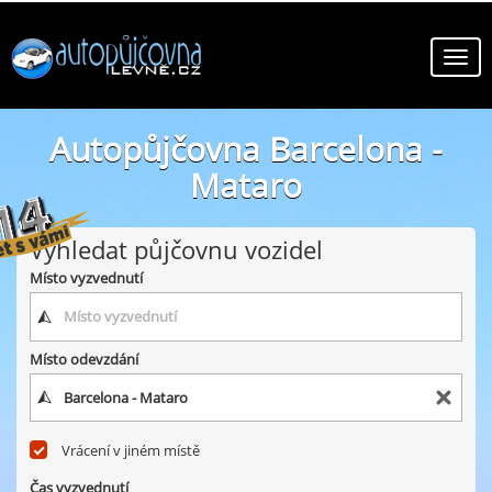
Autopůjčovna Barcelona -
Mataro
online autopůjčovny ve městě Barcelona - Mataro
Vyhledat půjčovnu vozidel
Místo vyzvednutí
Místo odevzdání
Vrácení v jiném místě
Čas vyzvednutí