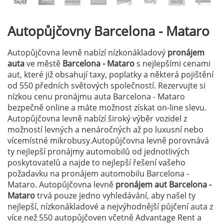
Autopůjčovny
Barcelona - Mataro
Autopůjčovna levně nabízí nízkonákladový
pronájem
auta
ve městě
Barcelona - Mataro
s nejlepšími cenami
aut, které již obsahují taxy, poplatky a některá pojištění
od 550 předních světových společností. Rezervujte si
nízkou cenu pronájmu auta Barcelona - Mataro
bezpečně online a máte možnost získat on-line slevu.
Autopůjčovna levně nabízí široký výběr vozidel z
možností levných a nenáročných až po luxusní nebo
vícemístné mikrobusy.Autopůjčovna levně porovnává
ty nejlepší pronájmy automobilů od jednotlivých
poskytovatelů a najde to nejlepší řešení vašeho
požadavku na pronájem automobilu Barcelona -
Mataro. Autopůjčovna levně
pronájem aut Barcelona -
Mataro
trvá pouze jedno vyhledávání, aby našel ty
nejlepší, nízkonákladové a nejvýhodnější půjčení auta z
více než 550 autopůjčoven včetně Advantage Rent a