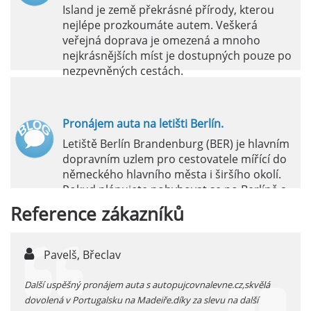
Island je země překrásné přírody, kterou
nejlépe prozkoumáte autem. Veškerá
veřejná doprava je omezená a mnoho
nejkrásnějších míst je dostupných pouze po
nezpevněných cestách.
číst :
celý článek
Pronájem auta na letišti Berlín.
Letiště Berlín Brandenburg (BER) je hlavním
dopravním uzlem pro cestovatele mířící do
německého hlavního města i širšího okolí.
Pokud plánujete pohybovat se po Berlíně a
okolních regionech bez omezení, pronájem
Reference
zákazníků
auta přímo na letišti je ideální volbou.
číst :
celý článek
Pavelš, Břeclav
j
Pronájem auta na letišti Marseille: Jak na to?
 před
Další uspěšný pronájem auta s autopujcovnalevne.cz,skvělá
prodl
Letiště Marseille, oficiálně známé jako
...
dovolená v Portugalsku na Madeiře.díky za slevu na další
proná
mezinárodní letiště Marseille-Provence, je