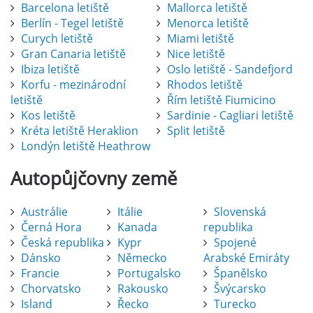
Barcelona letiště
Mallorca letiště
Berlín - Tegel letiště
Menorca letiště
Curych letiště
Miami letiště
Gran Canaria letiště
Nice letiště
Ibiza letiště
Oslo letiště - Sandefjord
Korfu - mezinárodní
Rhodos letiště
letiště
Řím letiště Fiumicino
Kos letiště
Sardinie - Cagliari letiště
Kréta letiště Heraklion
Split letiště
Londýn letiště Heathrow
Autopůjčovny
země
Austrálie
Itálie
Slovenská
Černá Hora
Kanada
republika
Česká republika
Kypr
Spojené
Dánsko
Německo
Arabské Emiráty
Francie
Portugalsko
Španělsko
Chorvatsko
Rakousko
Švýcarsko
Island
Řecko
Turecko