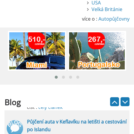
USA
Pronájem auta na letišti Alicante
Velká Británie
Půjčení auta na letišti v Alicante je výborný
způsob, jak pohodlně objevovat město i jeho
více o :
Autopůjčovny
okolí. Letiště Alicante-Elche, hlavní vstupní
brána do regionu Costa Blanca, se nachází
přibližně 9 km od centra Alicante.
číst :
celý článek
Pronájem auta na letišti Lefkada: Kompletní
průvodce
Půjčení auta na letišti Lefkada je skvělý
způsob, jak prozkoumat ostrov podle
vlastních představ.
Blog
číst :
celý článek
Půjčení auta v Keflavíku na letišti a cestování
po Islandu