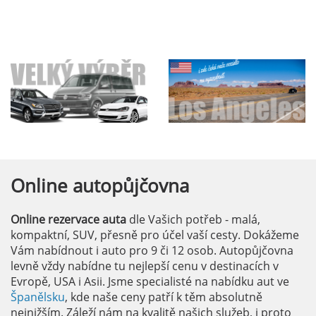
Online
autopůjčovna
Online rezervace auta
dle Vašich potřeb - malá,
kompaktní, SUV, přesně pro účel vaší cesty. Dokážeme
Vám nabídnout i auto pro 9 či 12 osob. Autopůjčovna
levně vždy nabídne tu nejlepší cenu v destinacích v
Evropě, USA i Asii. Jsme specialisté na nabídku aut ve
Španělsku
, kde naše ceny patří k těm absolutně
nejnižším. Záleží nám na kvalitě našich služeb, i proto