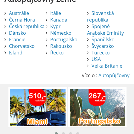
Austrálie
Itálie
Slovenská
Černá Hora
Kanada
republika
Česká republika
Kypr
Spojené
Dánsko
Německo
Arabské Emiráty
Francie
Portugalsko
Španělsko
Chorvatsko
Rakousko
Švýcarsko
Island
Řecko
Turecko
USA
Pronájem auta na letišti Alicante
Velká Británie
Půjčení auta na letišti v Alicante je výborný
způsob, jak pohodlně objevovat město i jeho
více o :
Autopůjčovny
okolí. Letiště Alicante-Elche, hlavní vstupní
brána do regionu Costa Blanca, se nachází
přibližně 9 km od centra Alicante.
číst :
celý článek
Pronájem auta na letišti Lefkada: Kompletní
průvodce