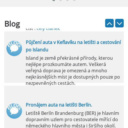
Půjčení auta na letišti Lefkada je skvělý
způsob, jak prozkoumat ostrov podle
vlastních představ.
Blog
číst :
celý článek
Půjčení auta v Keflavíku na letišti a cestování
po Islandu
Island je země překrásné přírody, kterou
nejlépe prozkoumáte autem. Veškerá
veřejná doprava je omezená a mnoho
nejkrásnějších míst je dostupných pouze po
nezpevněných cestách.
číst :
celý článek
Pronájem auta na letišti Berlín.
Letiště Berlín Brandenburg (BER) je hlavním
dopravním uzlem pro cestovatele mířící do
německého hlavního města i širšího okolí.