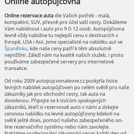
Online
autopůjčovna
Online rezervace auta
dle Vašich potřeb - malá,
kompaktní, SUV, přesně pro účel vaší cesty. Dokážeme
Vám nabídnout i auto pro 9 či 12 osob. Autopůjčovna
levně vždy nabídne tu nejlepší cenu v destinacích v
Evropě, USA i Asii. Jsme specialisté na nabídku aut ve
Španělsku
, kde naše ceny patří k těm absolutně
nejnižším. Záleží nám na kvalitě našich služeb, i proto
používáme zabezpečené servery pro internetové
transakce.
Od roku 2009 autopujcovnalevne.cz poskytla tisíce
levných nabídek autopůjčoven po celém světě pro naše
zákazníky jak pro obchodní cesty, tak auta na
dovolenou. Připojte se k tisícům spokojených
zákazníků, kteří si rezervovali auto s námi a získejte
cenovou nabídku na levné autopůjčovny kdekoli na
světě ještě dnes, pomocí našeho zabezpečeného on-
line rezervačního systému nebo nám zavolejte.
Nabízíme profesionální zákaznický servis každý den od