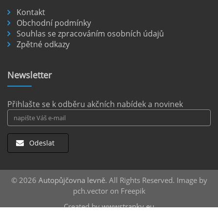
Kontakt
Pronájem auta na letišti Berlín.
Obchodní podmínky
Souhlas se zpracováním osobních údajů
Letiště Berlín Brandenburg (BER) je hlavním
Zpětné odkazy
dopravním uzlem pro cestovatele mířící do
německého hlavního města i širšího okolí.
Pokud plánujete pohybovat se po Berlíně a
Newsletter
okolních regionech bez omezení, pronájem
auta přímo na letišti je ideální volbou.
číst :
celý článek
Přihlašte se k odběru akčních nabídek a novinek
Odeslat
© 2026
Autopůjčovna levně
. All Rights Reserved. Image by
pch.vector on Freepik
Created by
wwwstranky.eu