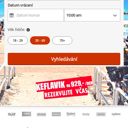
Datum vrácení
Věk řidiče:
18 - 29
30 - 69
70+
Vyhledávání