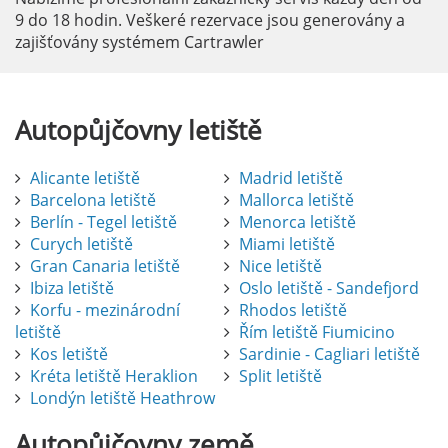
9 do 18 hodin. Veškeré rezervace jsou generovány a
zajišťovány systémem Cartrawler
Autopůjčovny
letiště
Alicante letiště
Madrid letiště
Barcelona letiště
Mallorca letiště
Berlín - Tegel letiště
Menorca letiště
Curych letiště
Miami letiště
Gran Canaria letiště
Nice letiště
Ibiza letiště
Oslo letiště - Sandefjord
Korfu - mezinárodní
Rhodos letiště
letiště
Řím letiště Fiumicino
Kos letiště
Sardinie - Cagliari letiště
Kréta letiště Heraklion
Split letiště
Londýn letiště Heathrow
Autopůjčovny
země