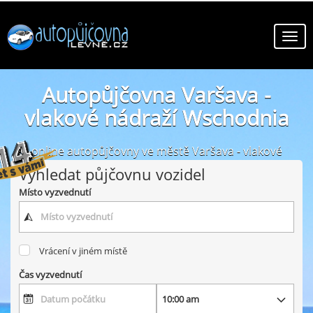
Autopůjčovna Varšava -
vlakové nádraží Wschodnia
online autopůjčovny ve městě Varšava - vlakové
nádraží Wschodnia
Vyhledat půjčovnu vozidel
Místo vyzvednutí
Vrácení v jiném místě
Čas vyzvednutí