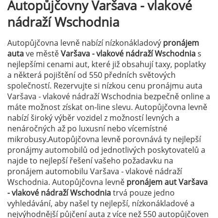
Autopůjčovny
Varšava - vlakové
nádraží Wschodnia
Autopůjčovna levně nabízí nízkonákladový
pronájem
auta
ve městě
Varšava - vlakové nádraží Wschodnia
s
nejlepšími cenami aut, které již obsahují taxy, poplatky
a některá pojištění od 550 předních světových
společností. Rezervujte si nízkou cenu pronájmu auta
Varšava - vlakové nádraží Wschodnia bezpečně online a
máte možnost získat on-line slevu. Autopůjčovna levně
nabízí široký výběr vozidel z možností levných a
nenáročných až po luxusní nebo vícemístné
mikrobusy.Autopůjčovna levně porovnává ty nejlepší
pronájmy automobilů od jednotlivých poskytovatelů a
najde to nejlepší řešení vašeho požadavku na
pronájem automobilu Varšava - vlakové nádraží
Wschodnia. Autopůjčovna levně
pronájem aut Varšava
- vlakové nádraží Wschodnia
trvá pouze jedno
vyhledávání, aby našel ty nejlepší, nízkonákladové a
nejvýhodnější půjčení auta z více než 550 autopůjčoven