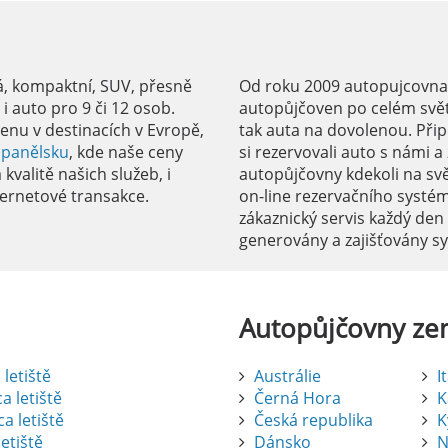
á, kompaktní, SUV, přesně
Od roku 2009 autopujcovnale
 auto pro 9 či 12 osob.
autopůjčoven po celém svět
enu v destinacích v Evropě,
tak auta na dovolenou. Přip
Španělsku
, kde naše ceny
si rezervovali auto s námi 
kvalitě našich služeb, i
autopůjčovny kdekoli na sv
ernetové transakce.
on-line rezervačního systé
zákaznický servis každý den
generovány a zajišťovány 
Autopůjčovny
ze
letiště
Austrálie
I
a letiště
Černá Hora
K
a letiště
Česká republika
K
etiště
Dánsko
N