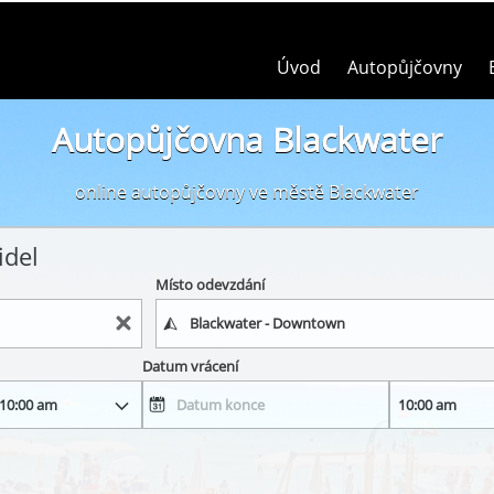
Úvod
Autopůjčovny
Autopůjčovna Blackwater
online autopůjčovny ve městě Blackwater
idel
Místo odevzdání
Datum vrácení