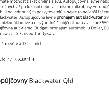
áte možnost získat on-line slevu. Autopůjčovna levně nabí
náročných až po luxusní nebo vícemístné mikrobusy.Autopůj
lů od jednotlivých poskytovatelů a najde to nejlepší řešen
lackwater. Autopůjčovna levně
pronájem aut Blackwater
trv
, nízkonákladové a nejvýhodnější půjčení auta z více než 550
ůjčovna aut Alamo, Budget, pronájem automobilu Dollar, E
t-a-car, Sixt nebo Thrifty car.
lém světě a 134 zemích.
Qld, 4717, Austrálie
opůjčovny
Blackwater Qld