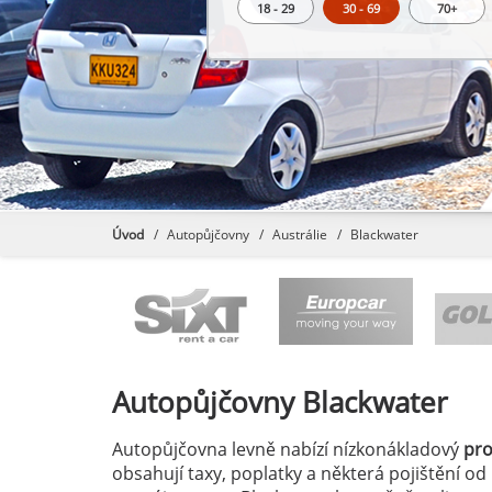
18 - 29
30 - 69
70+
Úvod
Autopůjčovny
Austrálie
Blackwater
Autopůjčovny
Blackwater
Autopůjčovna levně nabízí nízkonákladový
pr
obsahují taxy, poplatky a některá pojištění od