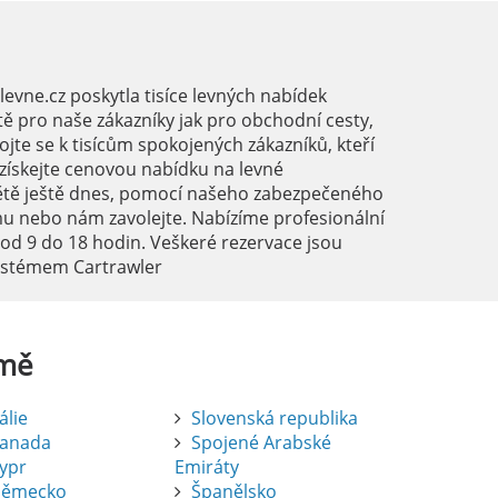
vne.cz poskytla tisíce levných nabídek
ě pro naše zákazníky jak pro obchodní cesty,
ojte se k tisícům spokojených zákazníků, kteří
a získejte cenovou nabídku na levné
ětě ještě dnes, pomocí našeho zabezpečeného
mu nebo nám zavolejte. Nabízíme profesionální
 od 9 do 18 hodin. Veškeré rezervace jsou
systémem Cartrawler
mě
tálie
Slovenská republika
anada
Spojené Arabské
ypr
Emiráty
ěmecko
Španělsko