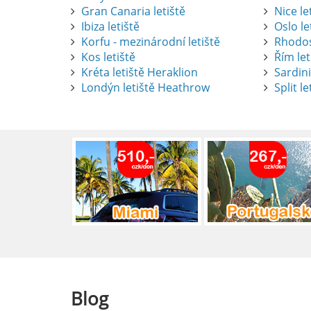
Gran Canaria letiště
Nice le
Ibiza letiště
Oslo le
Korfu - mezinárodní letiště
Rhodos
Kos letiště
Řím let
Pronájem auta na letišti Alican
Kréta letiště Heraklion
Sardini
Londýn letiště Heathrow
Split le
Půjčení auta na letišti v Alica
objevovat město i jeho okolí. Le
brána do regionu Costa Blanca,
Alicante.
číst :
celý článek
Pronájem auta na letišti Lefk
Půjčení auta na letišti Lefkada
podle vlastních představ.
číst :
celý článek
Blog