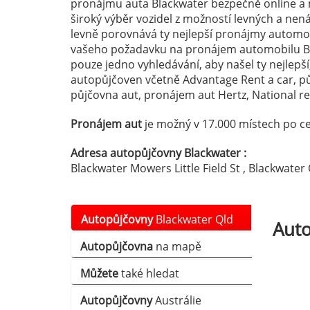
pronájmu auta Blackwater bezpečně online a m
široký výběr vozidel z možností levných a ne
levně porovnává ty nejlepší pronájmy automobi
vašeho požadavku na pronájem automobilu B
pouze jedno vyhledávání, aby našel ty nejlepší
autopůjčoven včetně Advantage Rent a car, p
půjčovna aut, pronájem aut Hertz, National ren
Pronájem aut
je možný v 17.000 místech po ce
Adresa autopůjčovny Blackwater :
Blackwater Mowers Little Field St , Blackwater 
Autopůjčovny
Blackwater Qld
Aut
Autopůjčovna
na mapě
Můžete
také hledat
Autopůjčovny
Austrálie