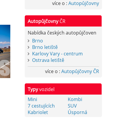
více o :
Autopůjčovny
Autopůjčovny
ČR
Nabídka českých autopůjčoven
Brno
Brno letiště
Karlovy Vary - centrum
Ostrava letiště
více o :
Autopůjčovny ČR
Typy
vozidel
Mini
Kombi
7 cestujících
SUV
Kabriolet
Úsporná