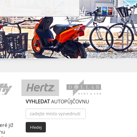
VYHLEDAT
AUTOPŮJČOVNU
ré již
enu