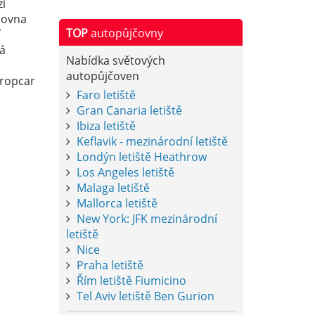
zí
čovna
TOP
autopůjčovny
í
á
Nabídka světových
autopůjčoven
uropcar
Faro letiště
Gran Canaria letiště
Ibiza letiště
Keflavik - mezinárodní letiště
Londýn letiště Heathrow
Los Angeles letiště
Malaga letiště
Mallorca letiště
New York: JFK mezinárodní
letiště
Nice
Praha letiště
Řím letiště Fiumicino
Tel Aviv letiště Ben Gurion