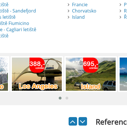
tiště
Francie
P
tiště - Sandefjord
Chorvatsko
R
 letiště
Island
Ř
iště Fiumicino
te
e - Cagliari letiště
tiště
nte je výborný způsob, jak pohodlně
tiště Alicante-Elche, hlavní vstupní
 se nachází přibližně 9 km od centra
ada: Kompletní průvodce
 je skvělý způsob, jak prozkoumat ostrov
Referenc