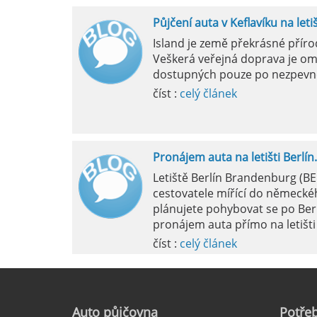
Půjčení auta v Keflavíku na leti
Mila
Island je země překrásné přír
Veškerá veřejná doprava je om
pokud si p
dostupných pouze po nezpevn
vyzvednutím
číst :
celý článek
Pronájem auta na letišti Berlín.
Letiště Berlín Brandenburg (B
cestovatele mířící do německéh
plánujete pohybovat se po Ber
pronájem auta přímo na letišti 
číst :
celý článek
Pronájem auta na letišti Marseil
Auto
půjčovna
Potřeb
Letiště Marseille, oficiálně zn