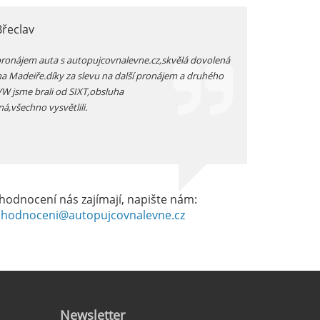
Břeclav
jarka, Plzen
pronájem auta s autopujcovnalevne.cz,skvělá dovolená
prodloužený zimní v
na Madeiře.díky za slevu na další pronájem a druhého
auta přímo na letišt
 VW jsme brali od SIXT,obsluha
vozidlo -dostali js
ná,všechno vysvětlili.
dobrém stavu -celkov
hodnocení nás zajímají, napište nám:
hodnoceni@autopujcovnalevne.cz
Newsletter