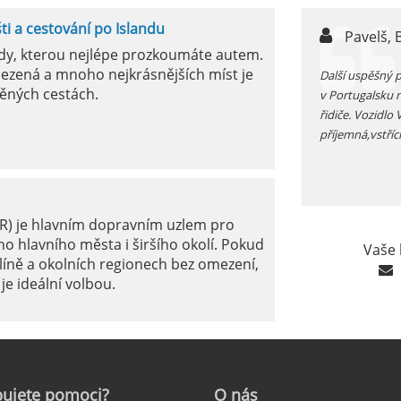
šti a cestování po Islandu
n,
Pavelš, 
ody, kterou nejlépe prozkoumáte autem.
ezená a mnoho nejkrásnějších míst je
ůjčujete auto v jížním Španělsku zkontrolujte si před
Další uspěšný 
ěných cestách.
 funkčnost kliamtizace, v létě je tam fakt vedro...
v Portugalsku 
řidiče. Vozidlo
příjemná,vstříc
ER) je hlavním dopravním uzlem pro
o hlavního města i širšího okolí. Pokud
Vaše 
líně a okolních regionech bez omezení,
je ideální volbou.
le: Jak na to?
ujete
pomoci?
O
nás
ámé jako mezinárodní letiště Marseille-