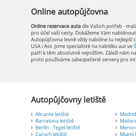
Online
autopůjčovna
Online rezervace auta
dle Vašich potřeb - mal
pro účel vaší cesty. Dokážeme Vám nabídnout i
Autopůjčovna levně vždy nabídne tu nejlepší c
USA i Asii. Jsme specialisté na nabídku aut ve
patří k těm absolutně nejnižším. Záleží nám na 
proto používáme zabezpečené servery pro int
Autopůjčovny
letiště
Alicante letiště
Madrid 
Barcelona letiště
Mallorc
Berlín - Tegel letiště
Menorc
Curych letiště
Miami l