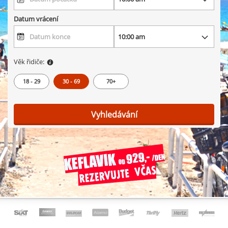
Datum vrácení
Věk řidiče:
18 - 29
30 - 69
70+
Vyhledávání