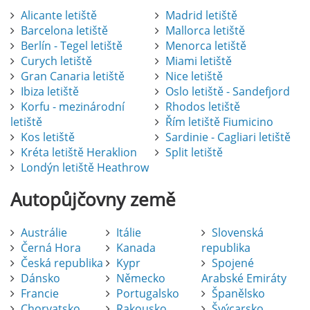
Alicante letiště
Madrid letiště
Barcelona letiště
Mallorca letiště
Berlín - Tegel letiště
Menorca letiště
Curych letiště
Miami letiště
Gran Canaria letiště
Nice letiště
Ibiza letiště
Oslo letiště - Sandefjord
Korfu - mezinárodní
Rhodos letiště
letiště
Řím letiště Fiumicino
Kos letiště
Sardinie - Cagliari letiště
Kréta letiště Heraklion
Split letiště
Londýn letiště Heathrow
Autopůjčovny
země
Austrálie
Itálie
Slovenská
Černá Hora
Kanada
republika
Česká republika
Kypr
Spojené
Dánsko
Německo
Arabské Emiráty
Francie
Portugalsko
Španělsko
Chorvatsko
Rakousko
Švýcarsko