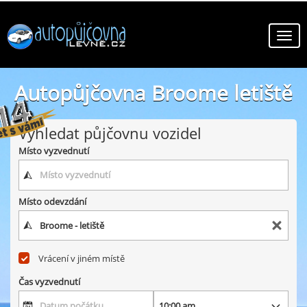
Autopůjčovna Broome letiště
online autopůjčovny ve městě Broome letiště
Vyhledat půjčovnu vozidel
Místo vyzvednutí
Místo odevzdání
Vrácení v jiném místě
Čas vyzvednutí