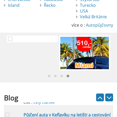
Island
Řecko
Turecko
USA
Pronájem auta na letišti Alicante
Velká Británie
Půjčení auta na letišti v Alicante je výborný
způsob, jak pohodlně objevovat město i jeho
více o :
Autopůjčovny
okolí. Letiště Alicante-Elche, hlavní vstupní
brána do regionu Costa Blanca, se nachází
přibližně 9 km od centra Alicante.
číst :
celý článek
Pronájem auta na letišti Lefkada: Kompletní
průvodce
Půjčení auta na letišti Lefkada je skvělý
způsob, jak prozkoumat ostrov podle
vlastních představ.
Blog
číst :
celý článek
Půjčení auta v Keflavíku na letišti a cestování