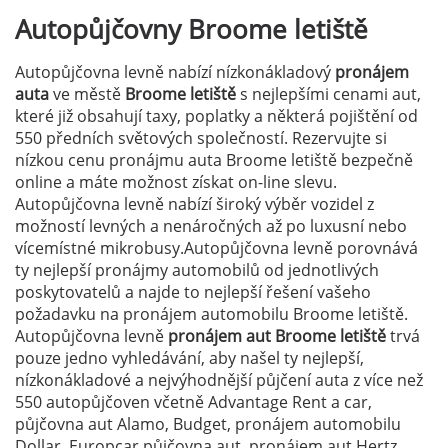
Autopůjčovny
Broome letiště
Autopůjčovna levně nabízí nízkonákladový
pronájem
auta
ve městě
Broome letiště
s nejlepšími cenami aut,
které již obsahují taxy, poplatky a některá pojištění od
550 předních světových společností. Rezervujte si
nízkou cenu pronájmu auta Broome letiště bezpečně
online a máte možnost získat on-line slevu.
Autopůjčovna levně nabízí široký výběr vozidel z
možností levných a nenáročných až po luxusní nebo
vícemístné mikrobusy.Autopůjčovna levně porovnává
ty nejlepší pronájmy automobilů od jednotlivých
poskytovatelů a najde to nejlepší řešení vašeho
požadavku na pronájem automobilu Broome letiště.
Autopůjčovna levně
pronájem aut Broome letiště
trvá
pouze jedno vyhledávání, aby našel ty nejlepší,
nízkonákladové a nejvýhodnější půjčení auta z více než
550 autopůjčoven včetně Advantage Rent a car,
půjčovna aut Alamo, Budget, pronájem automobilu
Dollar, Europcar půjčovna aut, pronájem aut Hertz,