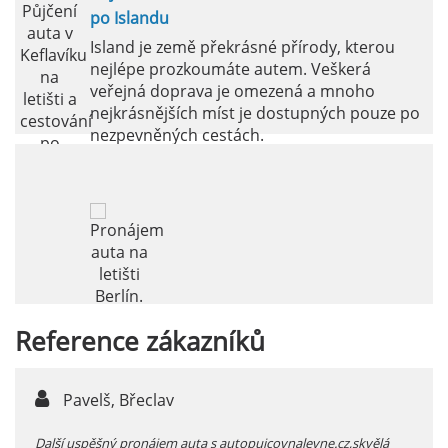
po Islandu
Island je země překrásné přírody, kterou
nejlépe prozkoumáte autem. Veškerá
veřejná doprava je omezená a mnoho
nejkrásnějších míst je dostupných pouze po
nezpevněných cestách.
číst :
celý článek
Reference
zákazníků
Pronájem auta na letišti Berlín.
Letiště Berlín Brandenburg (BER) je hlavním
dopravním uzlem pro cestovatele mířící do
Pavelš, Břeclav
j
německého hlavního města i širšího okolí.
Pokud plánujete pohybovat se po Berlíně a
 před
Další uspěšný pronájem auta s autopujcovnalevne.cz,skvělá
prodl