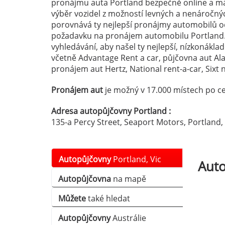
pronájmu auta Portland bezpečně online a mát
výběr vozidel z možností levných a nenáročn
porovnává ty nejlepší pronájmy automobilů od
požadavku na pronájem automobilu Portland
vyhledávání, aby našel ty nejlepší, nízkonákla
včetně Advantage Rent a car, půjčovna aut A
pronájem aut Hertz, National rent-a-car, Sixt n
Pronájem aut
je možný v 17.000 místech po ce
Adresa autopůjčovny Portland :
135-a Percy Street, Seaport Motors, Portland, 
Autopůjčovny
Portland, Vic
Aut
Autopůjčovna
na mapě
Můžete
také hledat
Autopůjčovny
Austrálie