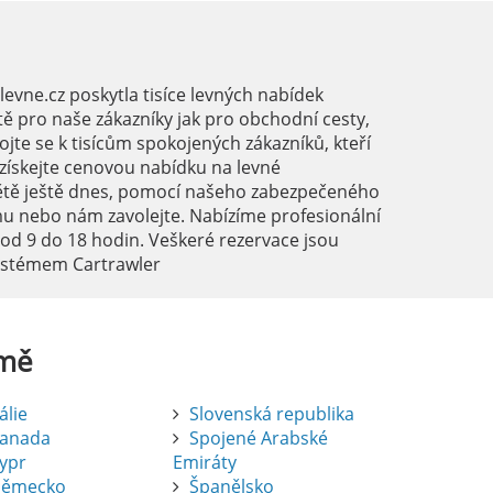
vne.cz poskytla tisíce levných nabídek
ě pro naše zákazníky jak pro obchodní cesty,
ojte se k tisícům spokojených zákazníků, kteří
a získejte cenovou nabídku na levné
ětě ještě dnes, pomocí našeho zabezpečeného
mu nebo nám zavolejte. Nabízíme profesionální
 od 9 do 18 hodin. Veškeré rezervace jsou
systémem Cartrawler
mě
tálie
Slovenská republika
anada
Spojené Arabské
ypr
Emiráty
ěmecko
Španělsko