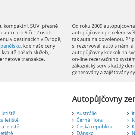
á, kompaktní, SUV, přesně
Od roku 2009 autopujcovnale
 auto pro 9 či 12 osob.
autopůjčoven po celém svět
enu v destinacích v Evropě,
tak auta na dovolenou. Přip
Španělsku
, kde naše ceny
si rezervovali auto s námi 
kvalitě našich služeb, i
autopůjčovny kdekoli na sv
ernetové transakce.
on-line rezervačního systé
zákaznický servis každý den
generovány a zajišťovány 
Autopůjčovny
ze
letiště
Austrálie
I
a letiště
Černá Hora
K
a letiště
Česká republika
K
etiště
Dánsko
N