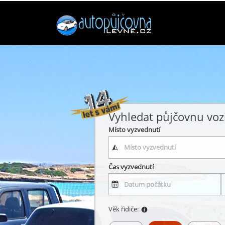
Vyhledat půjčovnu voz
Místo vyzvednutí
Čas vyzvednutí
Věk řidiče: