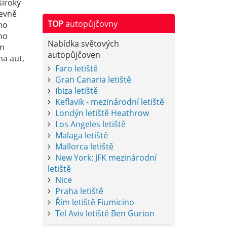
široký
levně
TOP
autopůjčovny
ho
no
Nabídka světových
en
autopůjčoven
na aut,
Faro letiště
Gran Canaria letiště
Ibiza letiště
Keflavik - mezinárodní letiště
Londýn letiště Heathrow
Los Angeles letiště
Malaga letiště
Mallorca letiště
New York: JFK mezinárodní
letiště
Nice
Praha letiště
Řím letiště Fiumicino
Tel Aviv letiště Ben Gurion