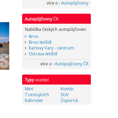
více o :
Autopůjčovny
Autopůjčovny
ČR
Nabídka českých autopůjčoven
Brno
Brno letiště
Karlovy Vary - centrum
Ostrava letiště
více o :
Autopůjčovny ČR
Typy
vozidel
Mini
Kombi
7 cestujících
SUV
Kabriolet
Úsporná