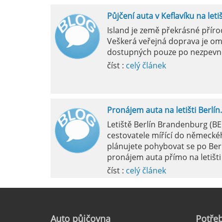
Půjčení auta v Keflavíku na leti
Mila
Island je země překrásné přír
Veškerá veřejná doprava je om
pokud si p
dostupných pouze po nezpevn
vyzvednutím
číst :
celý článek
Pronájem auta na letišti Berlín.
Letiště Berlín Brandenburg (B
cestovatele mířící do německéh
plánujete pohybovat se po Ber
pronájem auta přímo na letišti 
číst :
celý článek
Pronájem auta na letišti Marseil
Auto
půjčovna
Potřeb
Letiště Marseille, oficiálně zn