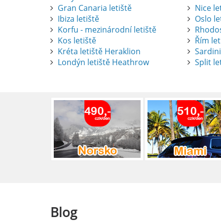
Gran Canaria letiště
Nice le
Ibiza letiště
Oslo le
Korfu - mezinárodní letiště
Rhodos
Kos letiště
Řím let
Pronájem auta na letišti Alican
Kréta letiště Heraklion
Sardini
Londýn letiště Heathrow
Split le
Půjčení auta na letišti v Alica
objevovat město i jeho okolí. Le
brána do regionu Costa Blanca,
Alicante.
číst :
celý článek
Pronájem auta na letišti Lefk
Půjčení auta na letišti Lefkada
podle vlastních představ.
číst :
celý článek
Blog