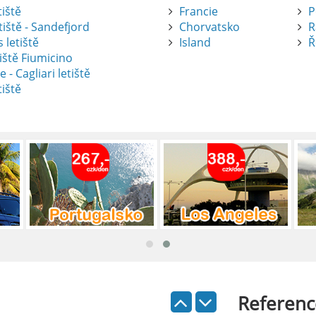
tiště
Francie
P
tiště - Sandefjord
Chorvatsko
R
 letiště
Island
Ř
iště Fiumicino
te
e - Cagliari letiště
tiště
nte je výborný způsob, jak pohodlně
tiště Alicante-Elche, hlavní vstupní
 se nachází přibližně 9 km od centra
ada: Kompletní průvodce
 je skvělý způsob, jak prozkoumat ostrov
Referenc