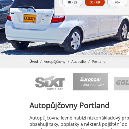
18 - 29
30 - 69
70+
Úvod
Autopůjčovny
Austrálie
Portland
Autopůjčovny
Portland
Autopůjčovna levně nabízí nízkonákladový
pr
obsahují taxy, poplatky a některá pojištění od