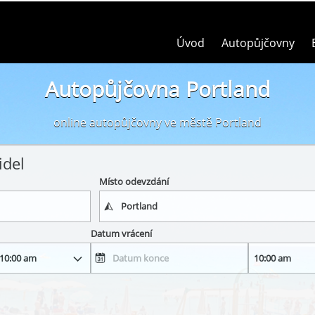
Úvod
Autopůjčovny
Autopůjčovna Portland
online autopůjčovny ve městě Portland
idel
Místo odevzdání
Datum vrácení