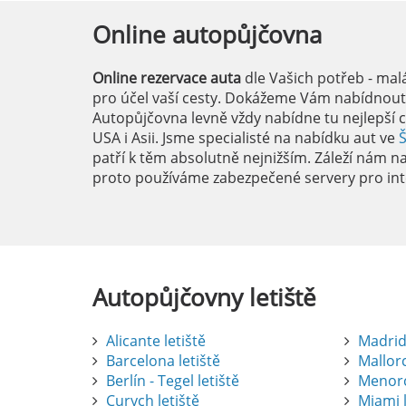
Online
autopůjčovna
Online rezervace auta
dle Vašich potřeb - mal
pro účel vaší cesty. Dokážeme Vám nabídnout i
Autopůjčovna levně vždy nabídne tu nejlepší c
USA i Asii. Jsme specialisté na nabídku aut ve
patří k těm absolutně nejnižším. Záleží nám na 
proto používáme zabezpečené servery pro int
Autopůjčovny
letiště
Alicante letiště
Madrid 
Barcelona letiště
Mallorc
Berlín - Tegel letiště
Menorc
Curych letiště
Miami l