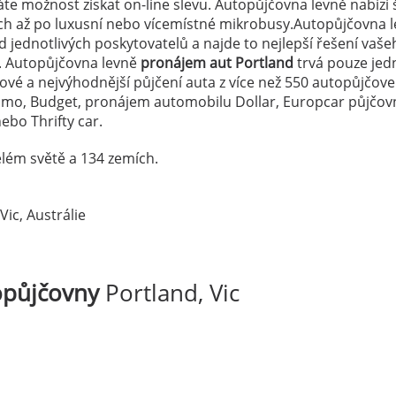
e možnost získat on-line slevu. Autopůjčovna levně nabízí 
ých až po luxusní nebo vícemístné mikrobusy.Autopůjčovna 
 jednotlivých poskytovatelů a najde to nejlepší řešení vaše
. Autopůjčovna levně
pronájem aut Portland
trvá pouze jed
dové a nejvýhodnější půjčení auta z více než 550 autopůjčov
lamo, Budget, pronájem automobilu Dollar, Europcar půjčov
ebo Thrifty car.
lém světě a 134 zemích.
Vic, Austrálie
opůjčovny
Portland, Vic