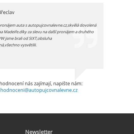
Břeclav
jarka, Plzen
pronájem auta s autopujcovnalevne.cz,skvělá dovolená
prodloužený zimní v
na Madeiře.díky za slevu na další pronájem a druhého
auta přímo na letišt
 VW jsme brali od SIXT,obsluha
vozidlo -dostali js
ná,všechno vysvětlili.
dobrém stavu -celkov
hodnocení nás zajímají, napište nám:
hodnoceni@autopujcovnalevne.cz
Newsletter