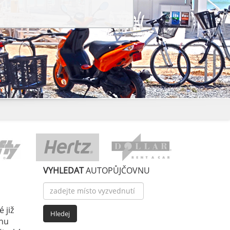
VYHLEDAT
AUTOPŮJČOVNU
 již
enu