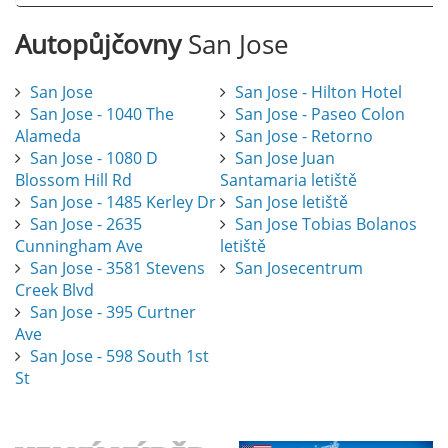
Autopůjčovny
San Jose
San Jose
San Jose - Hilton Hotel
San Jose - 1040 The
San Jose - Paseo Colon
Alameda
San Jose - Retorno
San Jose - 1080 D
San Jose Juan
Blossom Hill Rd
Santamaria letiště
San Jose - 1485 Kerley Dr
San Jose letiště
San Jose - 2635
San Jose Tobias Bolanos
Cunningham Ave
letiště
San Jose - 3581 Stevens
San Josecentrum
Creek Blvd
San Jose - 395 Curtner
Ave
San Jose - 598 South 1st
St