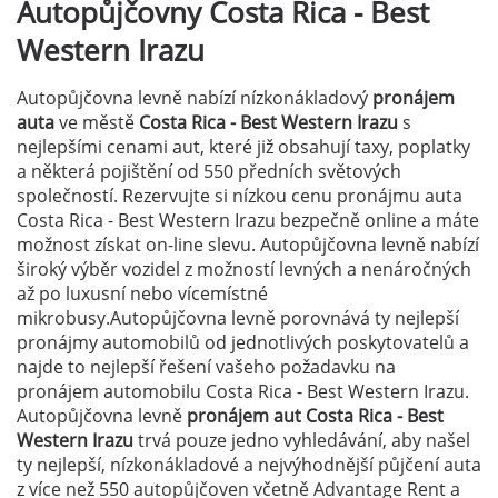
Autopůjčovny
Costa Rica - Best
Western Irazu
Autopůjčovna levně nabízí nízkonákladový
pronájem
auta
ve městě
Costa Rica - Best Western Irazu
s
nejlepšími cenami aut, které již obsahují taxy, poplatky
a některá pojištění od 550 předních světových
společností. Rezervujte si nízkou cenu pronájmu auta
Costa Rica - Best Western Irazu bezpečně online a máte
možnost získat on-line slevu. Autopůjčovna levně nabízí
široký výběr vozidel z možností levných a nenáročných
až po luxusní nebo vícemístné
mikrobusy.Autopůjčovna levně porovnává ty nejlepší
pronájmy automobilů od jednotlivých poskytovatelů a
najde to nejlepší řešení vašeho požadavku na
pronájem automobilu Costa Rica - Best Western Irazu.
Autopůjčovna levně
pronájem aut Costa Rica - Best
Western Irazu
trvá pouze jedno vyhledávání, aby našel
ty nejlepší, nízkonákladové a nejvýhodnější půjčení auta
z více než 550 autopůjčoven včetně Advantage Rent a