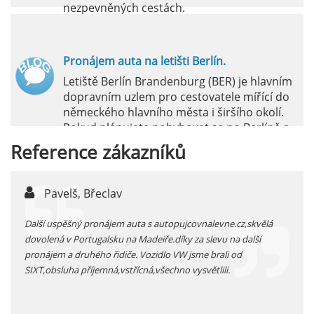
nezpevněných cestách.
číst :
celý článek
Pronájem auta na letišti Berlín.
Letiště Berlín Brandenburg (BER) je hlavním
dopravním uzlem pro cestovatele mířící do
německého hlavního města i širšího okolí.
Pokud plánujete pohybovat se po Berlíně a
okolních regionech bez omezení, pronájem
Reference
zákazníků
auta přímo na letišti je ideální volbou.
číst :
celý článek
Pavelš, Břeclav
j
Pronájem auta na letišti Marseille: Jak na to?
 před
Další uspěšný pronájem auta s autopujcovnalevne.cz,skvělá
prodl
Letiště Marseille, oficiálně známé jako
...
dovolená v Portugalsku na Madeiře.díky za slevu na další
proná
mezinárodní letiště Marseille-Provence, je
pronájem a druhého řidiče. Vozidlo VW jsme brali od
kateg
hlavní vstupní branou do regionu Provence
SIXT,obsluha příjemná,vstřícná,všechno vysvětlili.
kolem
a nachází se přibližně 27 km od centra města
Marseille.
číst :
celý článek