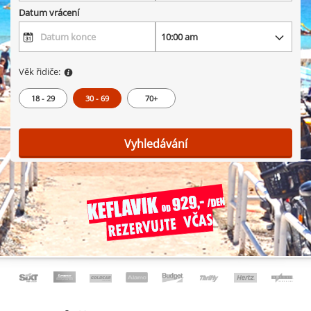
Datum vrácení
Věk řidiče:
18 - 29
30 - 69
70+
Vyhledávání