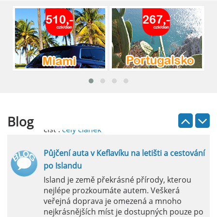
brána do regionu Costa Blanca, se nachází
přibližně 9 km od centra Alicante.
číst :
celý článek
Pronájem auta na letišti Lefkada: Kompletní
průvodce
Půjčení auta na letišti Lefkada je skvělý
způsob, jak prozkoumat ostrov podle
vlastních představ.
Blog
číst :
celý článek
Půjčení auta v Keflavíku na letišti a cestování
po Islandu
Island je země překrásné přírody, kterou
nejlépe prozkoumáte autem. Veškerá
veřejná doprava je omezená a mnoho
nejkrásnějších míst je dostupných pouze po