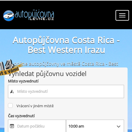
Autopůjčovna Costa Rica -
Best Western Irazu
online autopůjčovny ve městě Costa Rica - Best
Western Irazu
Vyhledat půjčovnu vozidel
Místo vyzvednutí
Vrácení v jiném místě
Čas vyzvednutí