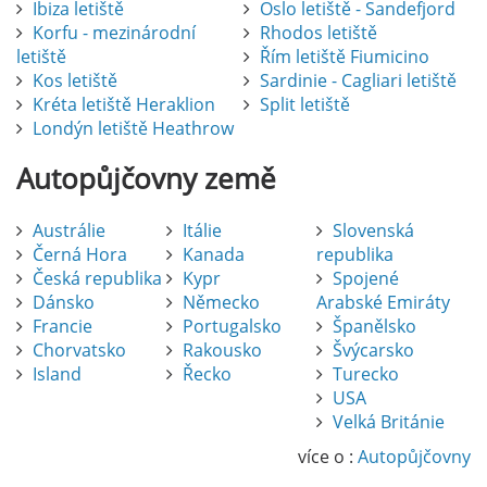
Ibiza letiště
Oslo letiště - Sandefjord
Korfu - mezinárodní
Rhodos letiště
letiště
Řím letiště Fiumicino
Kos letiště
Sardinie - Cagliari letiště
Kréta letiště Heraklion
Split letiště
Londýn letiště Heathrow
Autopůjčovny
země
Austrálie
Itálie
Slovenská
Černá Hora
Kanada
republika
Česká republika
Kypr
Spojené
Dánsko
Německo
Arabské Emiráty
Francie
Portugalsko
Španělsko
Chorvatsko
Rakousko
Švýcarsko
Island
Řecko
Turecko
USA
Pronájem auta na letišti Alicante
Velká Británie
Půjčení auta na letišti v Alicante je výborný
způsob, jak pohodlně objevovat město i jeho
více o :
Autopůjčovny
okolí. Letiště Alicante-Elche, hlavní vstupní