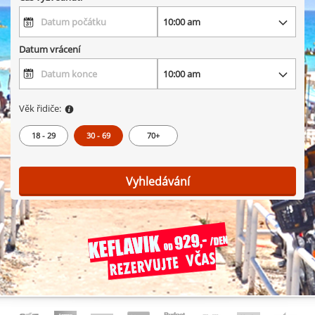
Datum vrácení
Věk řidiče:
18 - 29
30 - 69
70+
Vyhledávání