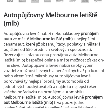
Autopůjčovny
Melbourne letiště
(mlb)
Autopůjčovna levně nabízí nízkonákladový
pronájem
auta
ve městě
Melbourne letiště (mlb)
s nejlepšími
cenami aut, které již obsahují taxy, poplatky a některá
pojištění od 550 předních světových společností.
Rezervujte si nízkou cenu pronájmu auta Melbourne
letiště (mlb) bezpečně online a máte možnost získat on-
line slevu. Autopůjčovna levně nabízí široký výběr
vozidel z možností levných a nenáročných až po luxusní
nebo vícemístné mikrobusy.Autopůjčovna levně
porovnává ty nejlepší pronájmy automobilů od
jednotlivých poskytovatelů a najde to nejlepší řešení
vašeho požadavku na pronájem automobilu
Melbourne letiště (mlb). Autopůjčovna levně
pronájem
aut Melbourne letiště (mlb)
trvá pouze jedno
vyhledávání, aby našel ty nejlepší, nízkonákladové a