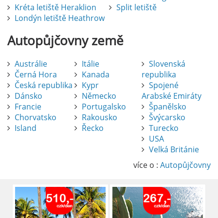
Kréta letiště Heraklion
Split letiště
Londýn letiště Heathrow
Autopůjčovny
země
Austrálie
Itálie
Slovenská
Černá Hora
Kanada
republika
Česká republika
Kypr
Spojené
Dánsko
Německo
Arabské Emiráty
Francie
Portugalsko
Španělsko
Chorvatsko
Rakousko
Švýcarsko
Island
Řecko
Turecko
USA
Pronájem auta na letišti Alicante
Velká Británie
Půjčení auta na letišti v Alicante je výborný
způsob, jak pohodlně objevovat město i jeho
více o :
Autopůjčovny
okolí. Letiště Alicante-Elche, hlavní vstupní
brána do regionu Costa Blanca, se nachází
přibližně 9 km od centra Alicante.
číst :
celý článek