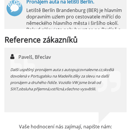
Pronájem auta na letišti Berlín.
Letiště Berlín Brandenburg (BER) je hlavním
dopravním uzlem pro cestovatele mířící do
německého hlavního města i širšího okolí.
Pokud plánujete pohybovat se po Berlíně a
okolních regionech bez omezení, pronájem
Reference
zákazníků
auta přímo na letišti je ideální volbou.
číst :
celý článek
Pavelš, Břeclav
j
Pronájem auta na letišti Marseille: Jak na to?
 před
Další uspěšný pronájem auta s autopujcovnalevne.cz,skvělá
prodl
Letiště Marseille, oficiálně známé jako
...
dovolená v Portugalsku na Madeiře.díky za slevu na další
proná
mezinárodní letiště Marseille-Provence, je
pronájem a druhého řidiče. Vozidlo VW jsme brali od
kateg
hlavní vstupní branou do regionu Provence
SIXT,obsluha příjemná,vstřícná,všechno vysvětlili.
kolem
a nachází se přibližně 27 km od centra města
Marseille.
číst :
celý článek
Pronájem auta na letišti Alicante
Vaše hodnocení nás zajímají, napište nám:
Půjčení auta na letišti v Alicante je výborný