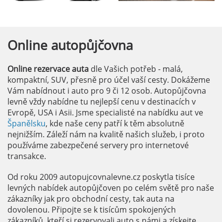
Online
autopůjčovna
Online rezervace auta
dle Vašich potřeb - malá,
kompaktní, SUV, přesně pro účel vaší cesty. Dokážeme
Vám nabídnout i auto pro 9 či 12 osob. Autopůjčovna
levně vždy nabídne tu nejlepší cenu v destinacích v
Evropě, USA i Asii. Jsme specialisté na nabídku aut ve
Španělsku
, kde naše ceny patří k těm absolutně
nejnižším. Záleží nám na kvalitě našich služeb, i proto
používáme zabezpečené servery pro internetové
transakce.
Od roku 2009 autopujcovnalevne.cz poskytla tisíce
levných nabídek autopůjčoven po celém světě pro naše
zákazníky jak pro obchodní cesty, tak auta na
dovolenou. Připojte se k tisícům spokojených
zákazníků, kteří si rezervovali auto s námi a získejte