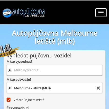
Autopůjčovna Melbourne
letiště (mlb)
online autopůjčovny ve městě Melbourne letiště (mlb)
Vyhledat půjčovnu vozidel
Místo vyzvednutí
Místo odevzdání
Vrácení v jiném místě
Čas vyzvednutí