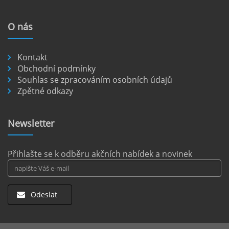
veřejná doprava je omezená a mnoho
nejkrásnějších míst je dostupných pouze po
O
nás
nezpevněných cestách.
číst :
celý článek
Kontakt
Pronájem auta na letišti Berlín.
Obchodní podmínky
Souhlas se zpracováním osobních údajů
Letiště Berlín Brandenburg (BER) je hlavním
Zpětné odkazy
dopravním uzlem pro cestovatele mířící do
německého hlavního města i širšího okolí.
Pokud plánujete pohybovat se po Berlíně a
Newsletter
okolních regionech bez omezení, pronájem
auta přímo na letišti je ideální volbou.
číst :
celý článek
Přihlašte se k odběru akčních nabídek a novinek
Odeslat