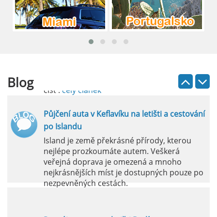
Pronájem auta na letišti Lefkada: Kompletní
průvodce
Půjčení auta na letišti Lefkada je skvělý
způsob, jak prozkoumat ostrov podle
vlastních představ.
Blog
číst :
celý článek
Půjčení auta v Keflavíku na letišti a cestování
po Islandu
Island je země překrásné přírody, kterou
nejlépe prozkoumáte autem. Veškerá
veřejná doprava je omezená a mnoho
nejkrásnějších míst je dostupných pouze po
nezpevněných cestách.
číst :
celý článek