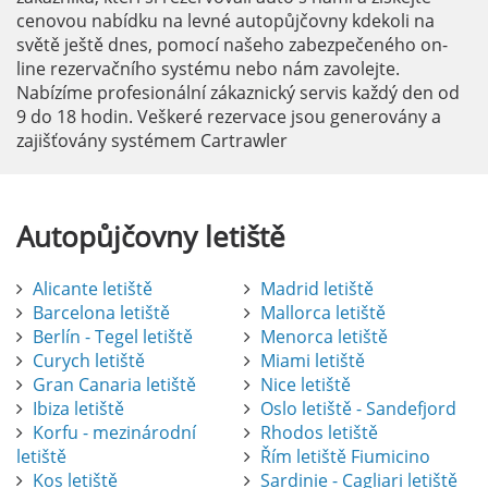
cenovou nabídku na levné autopůjčovny kdekoli na
světě ještě dnes, pomocí našeho zabezpečeného on-
line rezervačního systému nebo nám zavolejte.
Nabízíme profesionální zákaznický servis každý den od
9 do 18 hodin. Veškeré rezervace jsou generovány a
zajišťovány systémem Cartrawler
Autopůjčovny
letiště
Alicante letiště
Madrid letiště
Barcelona letiště
Mallorca letiště
Berlín - Tegel letiště
Menorca letiště
Curych letiště
Miami letiště
Gran Canaria letiště
Nice letiště
Ibiza letiště
Oslo letiště - Sandefjord
Korfu - mezinárodní
Rhodos letiště
letiště
Řím letiště Fiumicino
Kos letiště
Sardinie - Cagliari letiště