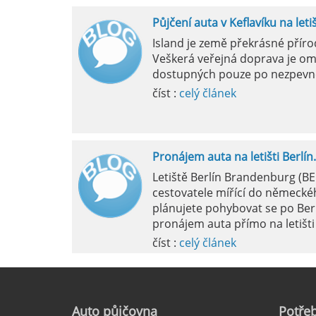
Půjčení auta v Keflavíku na leti
Mila
Island je země překrásné přír
Veškerá veřejná doprava je om
pokud si p
dostupných pouze po nezpevn
vyzvednutím
číst :
celý článek
Pronájem auta na letišti Berlín.
Letiště Berlín Brandenburg (B
cestovatele mířící do německéh
plánujete pohybovat se po Ber
pronájem auta přímo na letišti 
číst :
celý článek
Pronájem auta na letišti Marseil
Auto
půjčovna
Potřeb
Letiště Marseille, oficiálně zn