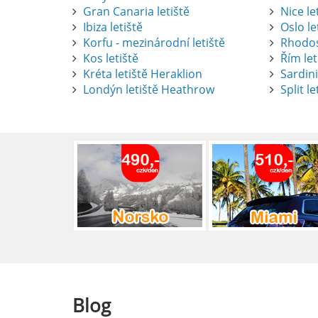
Gran Canaria letiště
Nice le
Ibiza letiště
Oslo le
Korfu - mezinárodní letiště
Rhodos
Kos letiště
Řím let
Pronájem auta na letišti Alican
Kréta letiště Heraklion
Sardini
Londýn letiště Heathrow
Split le
Půjčení auta na letišti v Alica
objevovat město i jeho okolí. Le
brána do regionu Costa Blanca,
Alicante.
číst :
celý článek
Pronájem auta na letišti Lefk
Půjčení auta na letišti Lefkada
podle vlastních představ.
číst :
celý článek
Blog