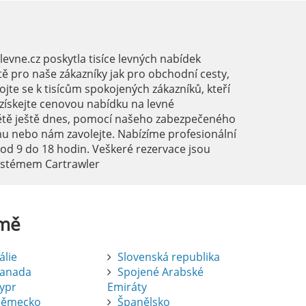
vne.cz poskytla tisíce levných nabídek
ě pro naše zákazníky jak pro obchodní cesty,
ojte se k tisícům spokojených zákazníků, kteří
a získejte cenovou nabídku na levné
ětě ještě dnes, pomocí našeho zabezpečeného
mu nebo nám zavolejte. Nabízíme profesionální
 od 9 do 18 hodin. Veškeré rezervace jsou
systémem Cartrawler
mě
tálie
Slovenská republika
anada
Spojené Arabské
ypr
Emiráty
ěmecko
Španělsko