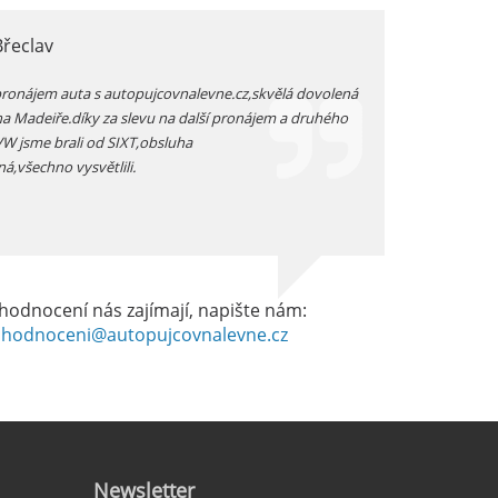
Břeclav
jarka, Plzen
pronájem auta s autopujcovnalevne.cz,skvělá dovolená
prodloužený zimní v
na Madeiře.díky za slevu na další pronájem a druhého
auta přímo na letišt
 VW jsme brali od SIXT,obsluha
vozidlo -dostali js
ná,všechno vysvětlili.
dobrém stavu -celkov
hodnocení nás zajímají, napište nám:
hodnoceni@autopujcovnalevne.cz
Newsletter