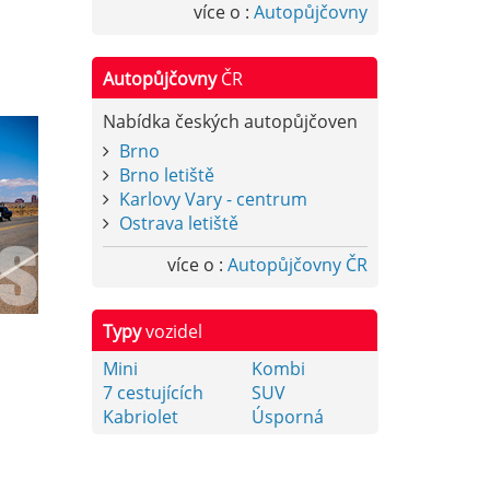
více o :
Autopůjčovny
Autopůjčovny
ČR
Nabídka českých autopůjčoven
Brno
Brno letiště
Karlovy Vary - centrum
Ostrava letiště
více o :
Autopůjčovny ČR
Typy
vozidel
Mini
Kombi
7 cestujících
SUV
Kabriolet
Úsporná