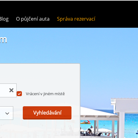
Blog
O půjčení auta
Správa rezervací
um
Vrácení v jiném místě
Vyhledávání