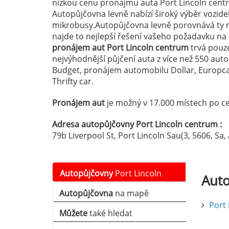
nízkou cenu pronájmu auta Port Lincoln centr
Autopůjčovna levně nabízí široký výběr vozid
mikrobusy.Autopůjčovna levně porovnává ty n
najde to nejlepší řešení vašeho požadavku n
pronájem aut Port Lincoln centrum
trvá pouze
nejvýhodnější půjčení auta z více než 550 au
Budget, pronájem automobilu Dollar, Europcar
Thrifty car.
Pronájem aut
je možný v 17.000 místech po ce
Adresa autopůjčovny Port Lincoln centrum :
79b Liverpool St, Port Lincoln Sau(3, 5606, Sa,
Autopůjčovny
Port Lincoln
Aut
Autopůjčovna
na mapě
Sau(3
Port 
Můžete
také hledat