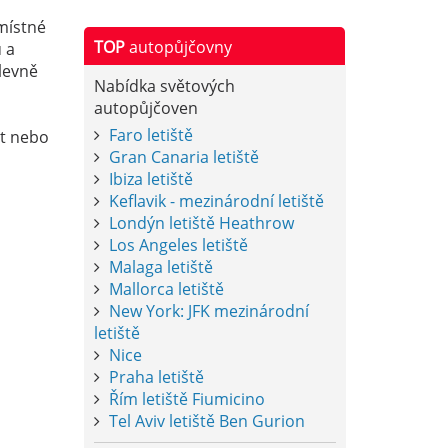
místné
TOP
autopůjčovny
 a
levně
Nabídka světových
autopůjčoven
Faro letiště
xt nebo
Gran Canaria letiště
Ibiza letiště
Keflavik - mezinárodní letiště
Londýn letiště Heathrow
Los Angeles letiště
Malaga letiště
Mallorca letiště
New York: JFK mezinárodní
letiště
Nice
Praha letiště
Řím letiště Fiumicino
Tel Aviv letiště Ben Gurion