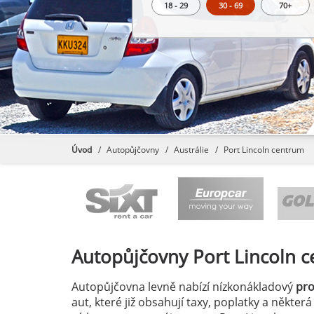
18 - 29
30 - 69
70+
Úvod
Autopůjčovny
Austrálie
Port Lincoln centrum
Autopůjčovny
Port Lincoln 
Autopůjčovna levně nabízí nízkonákladový
pr
aut, které již obsahují taxy, poplatky a někter