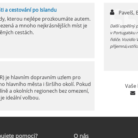
šti a cestování po Islandu
n,
Pavelš, 
ody, kterou nejlépe prozkoumáte autem.
ezená a mnoho nejkrásnějších míst je
ůjčujete auto v jížním Španělsku zkontrolujte si před
Další uspěšný 
ěných cestách.
 funkčnost kliamtizace, v létě je tam fakt vedro...
v Portugalsku 
řidiče. Vozidlo
příjemná,vstříc
ER) je hlavním dopravním uzlem pro
o hlavního města i širšího okolí. Pokud
Vaše 
líně a okolních regionech bez omezení,
je ideální volbou.
le: Jak na to?
ujete
pomoci?
O
nás
ámé jako mezinárodní letiště Marseille-