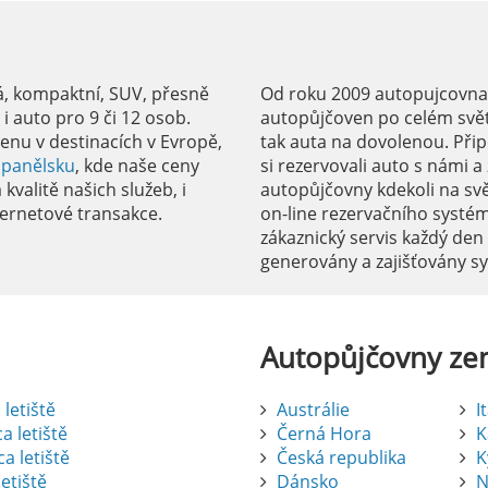
á, kompaktní, SUV, přesně
Od roku 2009 autopujcovnale
 auto pro 9 či 12 osob.
autopůjčoven po celém svět
enu v destinacích v Evropě,
tak auta na dovolenou. Přip
Španělsku
, kde naše ceny
si rezervovali auto s námi 
kvalitě našich služeb, i
autopůjčovny kdekoli na sv
ernetové transakce.
on-line rezervačního systé
zákaznický servis každý den
generovány a zajišťovány 
Autopůjčovny
ze
letiště
Austrálie
I
a letiště
Černá Hora
K
a letiště
Česká republika
K
etiště
Dánsko
N