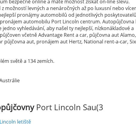
um bezpečně online a máte možnost získat on-line slevu.
el z možností levných a nenáročných až po luxusní nebo více
ejlepší pronájmy automobilů od jednotlivých poskytovatelů
a pronájem automobilu Port Lincoln centrum. Autopůjčovna 
 jedno vyhledávání, aby našel ty nejlepší, nízkonákladové a
topůjčoven včetně Advantage Rent a car, půjčovna aut Alamo,
 půjčovna aut, pronájem aut Hertz, National rent-a-car, Si
lém světě a 134 zemích.
 Austrálie
opůjčovny
Port Lincoln Sau(3
Lincoln letiště