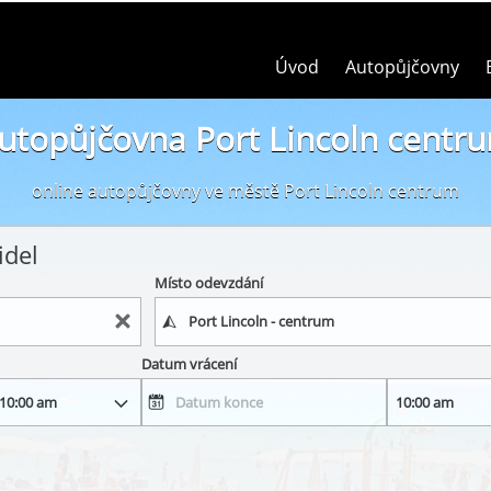
Úvod
Autopůjčovny
utopůjčovna Port Lincoln centr
online autopůjčovny ve městě Port Lincoln centrum
idel
Místo odevzdání
Datum vrácení