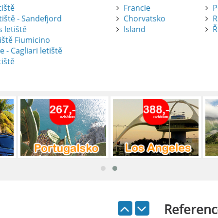
tiště
Francie
P
tiště - Sandefjord
Chorvatsko
R
 letiště
Island
Ř
iště Fiumicino
te
e - Cagliari letiště
tiště
nte je výborný způsob, jak pohodlně
tiště Alicante-Elche, hlavní vstupní
 se nachází přibližně 9 km od centra
ada: Kompletní průvodce
 je skvělý způsob, jak prozkoumat ostrov
Referenc