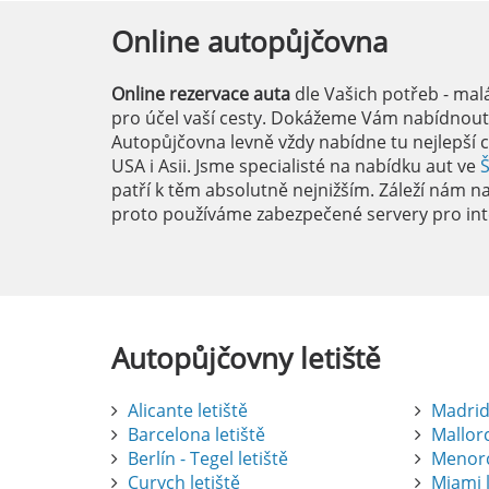
Online
autopůjčovna
Online rezervace auta
dle Vašich potřeb - mal
pro účel vaší cesty. Dokážeme Vám nabídnout i
Autopůjčovna levně vždy nabídne tu nejlepší c
USA i Asii. Jsme specialisté na nabídku aut ve
patří k těm absolutně nejnižším. Záleží nám na 
proto používáme zabezpečené servery pro int
Autopůjčovny
letiště
Alicante letiště
Madrid 
Barcelona letiště
Mallorc
Berlín - Tegel letiště
Menorc
Curych letiště
Miami l