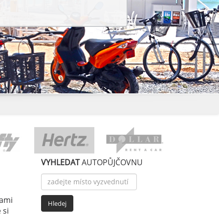
VYHLEDAT
AUTOPŮJČOVNU
nami
 si