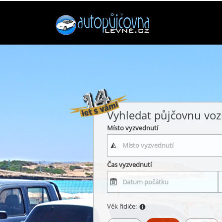
Vyhledat půjčovnu voz
Místo vyzvednutí
Čas vyzvednutí
Věk řidiče: