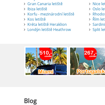
Gran Canaria letiště
Nice le
Ibiza letiště
Oslo le
Korfu - mezinárodní letiště
Rhodos
Kos letiště
Řím let
Pronájem auta na letišti Alican
Kréta letiště Heraklion
Sardini
Londýn letiště Heathrow
Split le
Půjčení auta na letišti v Alica
objevovat město i jeho okolí. Le
brána do regionu Costa Blanca,
Alicante.
číst :
celý článek
Pronájem auta na letišti Lefk
Půjčení auta na letišti Lefkada
podle vlastních představ.
číst :
celý článek
Blog