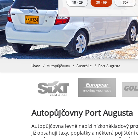
18 - 29
30 - 69
70+
Úvod
Autopůjčovny
Austrálie
Port Augusta
Autopůjčovny
Port Augusta
Autopůjčovna levně nabízí nízkonákladový
pr
již obsahují taxy, poplatky a některá pojištěn