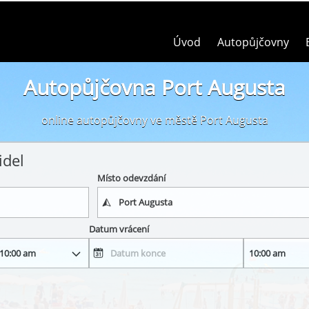
Úvod
Autopůjčovny
Autopůjčovna Port Augusta
online autopůjčovny ve městě Port Augusta
idel
Místo odevzdání
Datum vrácení