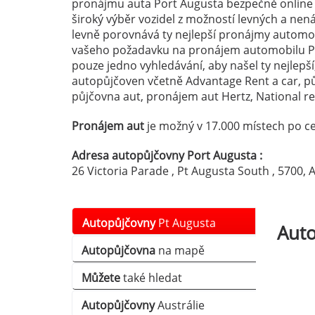
pronájmu auta Port Augusta bezpečně online a
široký výběr vozidel z možností levných a ne
levně porovnává ty nejlepší pronájmy automobi
vašeho požadavku na pronájem automobilu P
pouze jedno vyhledávání, aby našel ty nejlepší
autopůjčoven včetně Advantage Rent a car, p
půjčovna aut, pronájem aut Hertz, National ren
Pronájem aut
je možný v 17.000 místech po ce
Adresa autopůjčovny Port Augusta :
26 Victoria Parade , Pt Augusta South , 5700, A
Autopůjčovny
Pt Augusta
Aut
Autopůjčovna
na mapě
South
Můžete
také hledat
Autopůjčovny
Austrálie