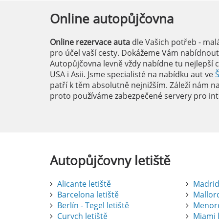
Online
autopůjčovna
Online rezervace auta
dle Vašich potřeb - mal
pro účel vaší cesty. Dokážeme Vám nabídnout i
Autopůjčovna levně vždy nabídne tu nejlepší c
USA i Asii. Jsme specialisté na nabídku aut ve
patří k těm absolutně nejnižším. Záleží nám na 
proto používáme zabezpečené servery pro int
Autopůjčovny
letiště
Alicante letiště
Madrid 
Barcelona letiště
Mallorc
Berlín - Tegel letiště
Menorc
Curych letiště
Miami l