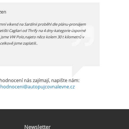
zen
Milan,
mní víkend na Sardínii proběhl dle plánu-pronájem
pokud si půjčujete a
etišti Cagliari od Thrify na 4 dny-kategorie úsporné
vyzvednutím funkčnos
i jsme VW Polo,najeto něco kolem 30 t kilometrů v
elkově jsme zaplatili..
hodnocení nás zajímají, napište nám:
hodnoceni@autopujcovnalevne.cz
Newsletter