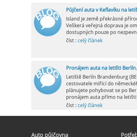
Půjčení auta v Keflavíku na leti
ilan,
Pavel
Island je země překrásné přír
Veškerá veřejná doprava je om
si půjčujete auto v jížním Španělsku zkontrolujte si před
Další uspě
dostupných pouze po nezpevn
nutím funkčnost kliamtizace, v létě je tam fakt vedro...
v Portugal
řidiče. Vo
číst :
celý článek
příjemná,vs
Pronájem auta na letišti Berlín.
Letiště Berlín Brandenburg (B
cestovatele mířící do německéh
plánujete pohybovat se po Ber
pronájem auta přímo na letišti 
číst :
celý článek
Pronájem auta na letišti Marseil
Auto
půjčovna
Potřeb
Letiště Marseille, oficiálně zn