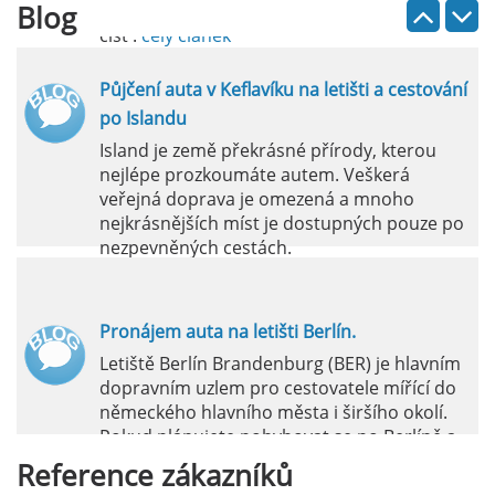
Blog
číst :
celý článek
Půjčení auta v Keflavíku na letišti a cestování
po Islandu
Island je země překrásné přírody, kterou
nejlépe prozkoumáte autem. Veškerá
veřejná doprava je omezená a mnoho
nejkrásnějších míst je dostupných pouze po
nezpevněných cestách.
číst :
celý článek
Pronájem auta na letišti Berlín.
Letiště Berlín Brandenburg (BER) je hlavním
dopravním uzlem pro cestovatele mířící do
německého hlavního města i širšího okolí.
Pokud plánujete pohybovat se po Berlíně a
okolních regionech bez omezení, pronájem
Reference
zákazníků
auta přímo na letišti je ideální volbou.