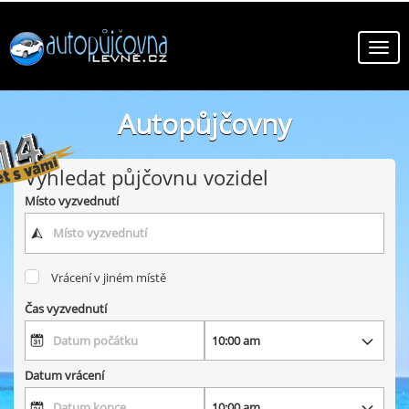
Autopůjčovny
online autopůjčovny v zemi
Vyhledat půjčovnu vozidel
Místo vyzvednutí
Vrácení v jiném místě
Čas vyzvednutí
Datum vrácení