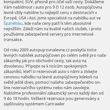
kompaktní, SUV, přesně pro účel vaší cesty. Dokážeme
Vám nabídnout i auto pro 9 či 12 osob. Autopůjčovna
levně vždy nabídne tu nejlepší cenu v destinacích v
Evropě, USA i Asii. Jsme specialisté na nabídku aut ve
Španělsku
, kde naše ceny patří k těm absolutně
nejnižším. Záleží nám na kvalitě našich služeb, i proto
používáme zabezpečené servery pro internetové
transakce.
Od roku 2009 autopujcovnalevne.cz poskytla tisíce
levných nabídek autopůjčoven po celém světě pro naše
zákazníky jak pro obchodní cesty, tak auta na
dovolenou. Připojte se k tisícům spokojených
zákazníků, kteří si rezervovali auto s námi a získejte
cenovou nabídku na levné autopůjčovny kdekoli na
světě ještě dnes, pomocí našeho zabezpečeného on-
line rezervačního systému nebo nám zavolejte.
Nabízíme profesionální zákaznický servis každý den od
9 do 18 hodin. Veškeré rezervace jsou generovány a
zajišťovány systémem Cartrawler