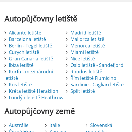
Autopůjčovny
letiště
Alicante letiště
Madrid letiště
Barcelona letiště
Mallorca letiště
Berlín - Tegel letiště
Menorca letiště
Curych letiště
Miami letiště
Gran Canaria letiště
Nice letiště
Ibiza letiště
Oslo letiště - Sandefjord
Korfu - mezinárodní
Rhodos letiště
letiště
Řím letiště Fiumicino
Kos letiště
Sardinie - Cagliari letiště
Kréta letiště Heraklion
Split letiště
Londýn letiště Heathrow
Autopůjčovny
země
Austrálie
Itálie
Slovenská
Černá Hora
Kanada
republika