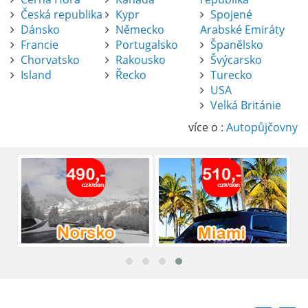
Česká republika
Kypr
Spojené
Dánsko
Německo
Arabské Emiráty
Francie
Portugalsko
Španělsko
Chorvatsko
Rakousko
Švýcarsko
Island
Řecko
Turecko
USA
Pronájem auta na letišti Alicante
Velká Británie
Půjčení auta na letišti v Alicante je výborný
způsob, jak pohodlně objevovat město i jeho
více o :
Autopůjčovny
okolí. Letiště Alicante-Elche, hlavní vstupní
brána do regionu Costa Blanca, se nachází
přibližně 9 km od centra Alicante.
číst :
celý článek
Pronájem auta na letišti Lefkada: Kompletní
průvodce
Půjčení auta na letišti Lefkada je skvělý
způsob, jak prozkoumat ostrov podle
vlastních představ.