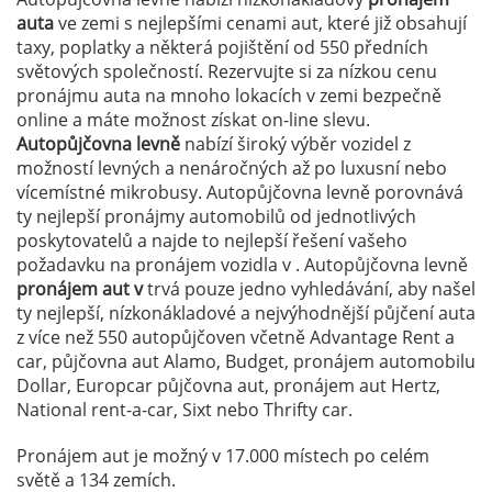
auta
ve zemi
s nejlepšími cenami aut, které již obsahují
taxy, poplatky a některá pojištění od 550 předních
světových společností. Rezervujte si za nízkou cenu
pronájmu auta na mnoho lokacích v zemi
bezpečně
online a máte možnost získat on-line slevu.
Autopůjčovna levně
nabízí široký výběr vozidel z
možností levných a nenáročných až po luxusní nebo
vícemístné mikrobusy. Autopůjčovna levně porovnává
ty nejlepší pronájmy automobilů od jednotlivých
poskytovatelů a najde to nejlepší řešení vašeho
požadavku na pronájem vozidla v . Autopůjčovna levně
pronájem aut v
trvá pouze jedno vyhledávání, aby našel
ty nejlepší, nízkonákladové a nejvýhodnější půjčení auta
z více než 550 autopůjčoven včetně Advantage Rent a
car, půjčovna aut Alamo, Budget, pronájem automobilu
Dollar, Europcar půjčovna aut, pronájem aut Hertz,
National rent-a-car, Sixt nebo Thrifty car.
Pronájem aut je možný v 17.000 místech po celém
světě a 134 zemích.