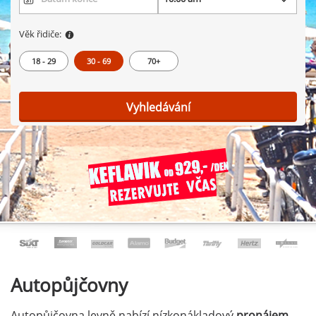
Věk řidiče:
18 - 29
30 - 69
70+
Vyhledávání
Autopůjčovny
Autopůjčovna levně nabízí nízkonákladový
pronájem