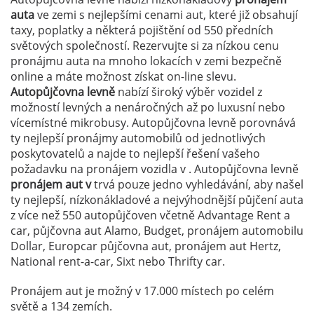
auta
ve zemi
s nejlepšími cenami aut, které již obsahují
taxy, poplatky a některá pojištění od 550 předních
světových společností. Rezervujte si za nízkou cenu
pronájmu auta na mnoho lokacích v zemi
bezpečně
online a máte možnost získat on-line slevu.
Autopůjčovna levně
nabízí široký výběr vozidel z
možností levných a nenáročných až po luxusní nebo
vícemístné mikrobusy. Autopůjčovna levně porovnává
ty nejlepší pronájmy automobilů od jednotlivých
poskytovatelů a najde to nejlepší řešení vašeho
požadavku na pronájem vozidla v . Autopůjčovna levně
pronájem aut v
trvá pouze jedno vyhledávání, aby našel
ty nejlepší, nízkonákladové a nejvýhodnější půjčení auta
z více než 550 autopůjčoven včetně Advantage Rent a
car, půjčovna aut Alamo, Budget, pronájem automobilu
Dollar, Europcar půjčovna aut, pronájem aut Hertz,
National rent-a-car, Sixt nebo Thrifty car.
Pronájem aut je možný v 17.000 místech po celém
světě a 134 zemích.