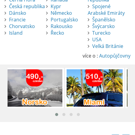
Česká republika
Kypr
Spojené
Dánsko
Německo
Arabské Emiráty
Francie
Portugalsko
Španělsko
Chorvatsko
Rakousko
Švýcarsko
Island
Řecko
Turecko
USA
Pronájem auta na letišti Alicante
Velká Británie
Půjčení auta na letišti v Alicante je výborný
způsob, jak pohodlně objevovat město i jeho
více o :
Autopůjčovny
okolí. Letiště Alicante-Elche, hlavní vstupní
brána do regionu Costa Blanca, se nachází
přibližně 9 km od centra Alicante.
číst :
celý článek
Pronájem auta na letišti Lefkada: Kompletní
průvodce
Půjčení auta na letišti Lefkada je skvělý
způsob, jak prozkoumat ostrov podle
vlastních představ.