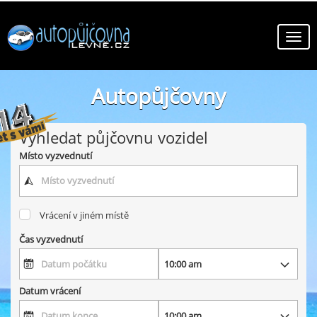
Autopůjčovny
online autopůjčovny v zemi
Vyhledat půjčovnu vozidel
Místo vyzvednutí
Vrácení v jiném místě
Čas vyzvednutí
Datum vrácení