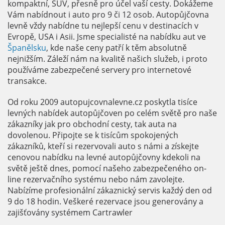
kompaktní, SUV, přesně pro účel vaší cesty. Dokážeme
Vám nabídnout i auto pro 9 či 12 osob. Autopůjčovna
levně vždy nabídne tu nejlepší cenu v destinacích v
Evropě, USA i Asii. Jsme specialisté na nabídku aut ve
Španělsku
, kde naše ceny patří k těm absolutně
nejnižším. Záleží nám na kvalitě našich služeb, i proto
používáme zabezpečené servery pro internetové
transakce.
Od roku 2009 autopujcovnalevne.cz poskytla tisíce
levných nabídek autopůjčoven po celém světě pro naše
zákazníky jak pro obchodní cesty, tak auta na
dovolenou. Připojte se k tisícům spokojených
zákazníků, kteří si rezervovali auto s námi a získejte
cenovou nabídku na levné autopůjčovny kdekoli na
světě ještě dnes, pomocí našeho zabezpečeného on-
line rezervačního systému nebo nám zavolejte.
Nabízíme profesionální zákaznický servis každý den od
9 do 18 hodin. Veškeré rezervace jsou generovány a
zajišťovány systémem Cartrawler