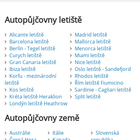
Autopůjčovny
letiště
Alicante letiště
Madrid letiště
Barcelona letiště
Mallorca letiště
Berlín - Tegel letiště
Menorca letiště
Curych letiště
Miami letiště
Gran Canaria letiště
Nice letiště
Ibiza letiště
Oslo letiště - Sandefjord
Korfu - mezinárodní
Rhodos letiště
letiště
Řím letiště Fiumicino
Kos letiště
Sardinie - Cagliari letiště
Kréta letiště Heraklion
Split letiště
Londýn letiště Heathrow
Autopůjčovny
země
Austrálie
Itálie
Slovenská
Černá Hora
Kanada
republika