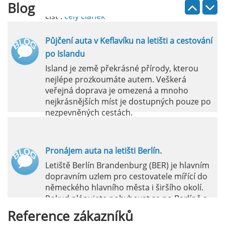
Blog
číst :
celý článek
Půjčení auta v Keflavíku na letišti a cestování
po Islandu
Island je země překrásné přírody, kterou
nejlépe prozkoumáte autem. Veškerá
veřejná doprava je omezená a mnoho
nejkrásnějších míst je dostupných pouze po
nezpevněných cestách.
číst :
celý článek
Pronájem auta na letišti Berlín.
Letiště Berlín Brandenburg (BER) je hlavním
dopravním uzlem pro cestovatele mířící do
německého hlavního města i širšího okolí.
Pokud plánujete pohybovat se po Berlíně a
okolních regionech bez omezení, pronájem
Reference
zákazníků
auta přímo na letišti je ideální volbou.