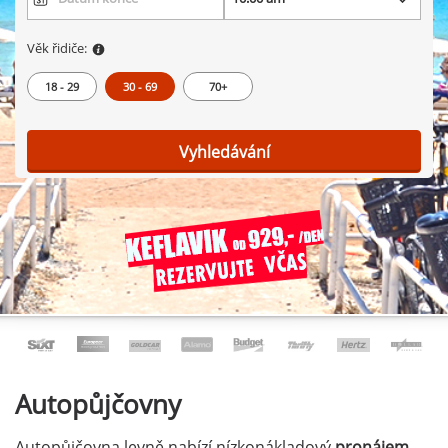
Věk řidiče:
18 - 29
30 - 69
70+
Vyhledávání
Autopůjčovny
Autopůjčovna levně nabízí nízkonákladový
pronájem