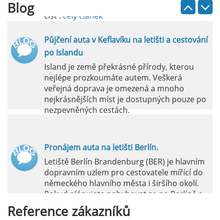
Blog
číst :
celý článek
Půjčení auta v Keflavíku na letišti a cestování
po Islandu
Island je země překrásné přírody, kterou
nejlépe prozkoumáte autem. Veškerá
veřejná doprava je omezená a mnoho
nejkrásnějších míst je dostupných pouze po
nezpevněných cestách.
číst :
celý článek
Pronájem auta na letišti Berlín.
Letiště Berlín Brandenburg (BER) je hlavním
dopravním uzlem pro cestovatele mířící do
německého hlavního města i širšího okolí.
Pokud plánujete pohybovat se po Berlíně a
okolních regionech bez omezení, pronájem
Reference
zákazníků
auta přímo na letišti je ideální volbou.