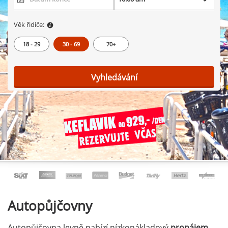
Věk řidiče:
18 - 29
30 - 69
70+
Vyhledávání
Autopůjčovny
Autopůjčovna levně nabízí nízkonákladový
pronájem