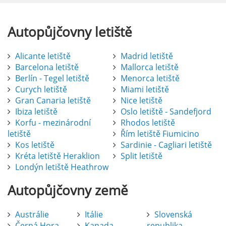
Autopůjčovny
letiště
Alicante letiště
Madrid letiště
Barcelona letiště
Mallorca letiště
Berlín - Tegel letiště
Menorca letiště
Curych letiště
Miami letiště
Gran Canaria letiště
Nice letiště
Ibiza letiště
Oslo letiště - Sandefjord
Korfu - mezinárodní
Rhodos letiště
letiště
Řím letiště Fiumicino
Kos letiště
Sardinie - Cagliari letiště
Kréta letiště Heraklion
Split letiště
Londýn letiště Heathrow
Autopůjčovny
země
Austrálie
Itálie
Slovenská
Černá Hora
Kanada
republika