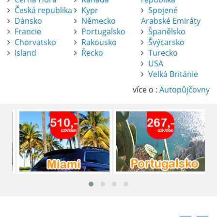
Česká republika
Kypr
Spojené
Dánsko
Německo
Arabské Emiráty
Francie
Portugalsko
Španělsko
Chorvatsko
Rakousko
Švýcarsko
Island
Řecko
Turecko
USA
Pronájem auta na letišti Alicante
Velká Británie
Půjčení auta na letišti v Alicante je výborný
způsob, jak pohodlně objevovat město i jeho
více o :
Autopůjčovny
okolí. Letiště Alicante-Elche, hlavní vstupní
brána do regionu Costa Blanca, se nachází
přibližně 9 km od centra Alicante.
číst :
celý článek
Pronájem auta na letišti Lefkada: Kompletní
průvodce
Půjčení auta na letišti Lefkada je skvělý
způsob, jak prozkoumat ostrov podle
vlastních představ.