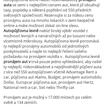
auta
ve zemi
s nejlepšími cenami aut, které již obsahují
taxy, poplatky a některá pojištění od 550 předních
světových společností. Rezervujte si za nízkou cenu
pronájmu auta na mnoho lokacích v zemi
bezpečně
online a máte možnost získat on-line slevu.
Autopůjčovna levně
nabízí široký výběr vozidel z
možností levných a nenáročných až po luxusní nebo
vícemístné mikrobusy. Autopůjčovna levně porovnává
ty nejlepší pronájmy automobilů od jednotlivých
poskytovatelů a najde to nejlepší řešení vašeho
požadavku na pronájem vozidla v . Autopůjčovna levně
pronájem aut v
trvá pouze jedno vyhledávání, aby našel
ty nejlepší, nízkonákladové a nejvýhodnější půjčení auta
z více než 550 autopůjčoven včetně Advantage Rent a
car, půjčovna aut Alamo, Budget, pronájem automobilu
Dollar, Europcar půjčovna aut, pronájem aut Hertz,
National rent-a-car, Sixt nebo Thrifty car.
Pronájem aut je možný v 17.000 místech po celém
světě a 134 zemích.