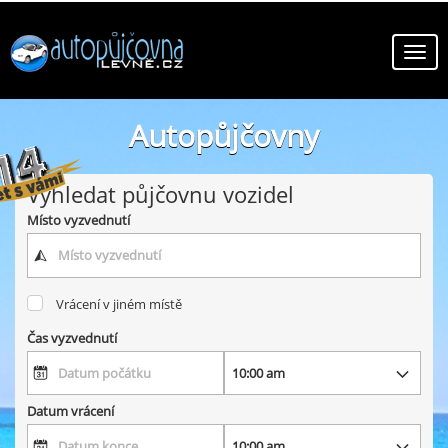
Autopůjčovny
online autopůjčovny v zemi
Vyhledat půjčovnu vozidel
Místo vyzvednutí
Vrácení v jiném místě
Čas vyzvednutí
Datum vrácení