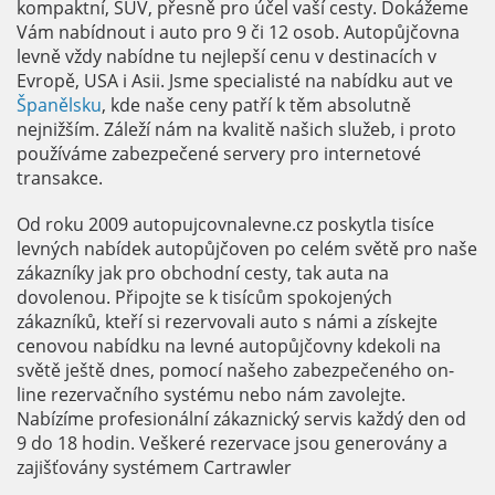
kompaktní, SUV, přesně pro účel vaší cesty. Dokážeme
Vám nabídnout i auto pro 9 či 12 osob. Autopůjčovna
levně vždy nabídne tu nejlepší cenu v destinacích v
Evropě, USA i Asii. Jsme specialisté na nabídku aut ve
Španělsku
, kde naše ceny patří k těm absolutně
nejnižším. Záleží nám na kvalitě našich služeb, i proto
používáme zabezpečené servery pro internetové
transakce.
Od roku 2009 autopujcovnalevne.cz poskytla tisíce
levných nabídek autopůjčoven po celém světě pro naše
zákazníky jak pro obchodní cesty, tak auta na
dovolenou. Připojte se k tisícům spokojených
zákazníků, kteří si rezervovali auto s námi a získejte
cenovou nabídku na levné autopůjčovny kdekoli na
světě ještě dnes, pomocí našeho zabezpečeného on-
line rezervačního systému nebo nám zavolejte.
Nabízíme profesionální zákaznický servis každý den od
9 do 18 hodin. Veškeré rezervace jsou generovány a
zajišťovány systémem Cartrawler