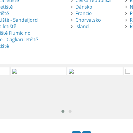
a letiště
Česká republika
K
etiště
Dánsko
N
tiště
Francie
P
tiště - Sandefjord
Chorvatsko
R
 letiště
Island
Ř
iště Fiumicino
te
e - Cagliari letiště
tiště
nte je výborný způsob, jak pohodlně
tiště Alicante-Elche, hlavní vstupní
 se nachází přibližně 9 km od centra
ada: Kompletní průvodce
 je skvělý způsob, jak prozkoumat ostrov