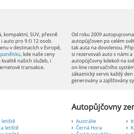
á, kompaktní, SUV, přesně
Od roku 2009 autopujcovnale
 auto pro 9 či 12 osob.
autopůjčoven po celém svět
enu v destinacích v Evropě,
tak auta na dovolenou. Přip
Španělsku
, kde naše ceny
si rezervovali auto s námi 
kvalitě našich služeb, i
autopůjčovny kdekoli na sv
ernetové transakce.
on-line rezervačního systé
zákaznický servis každý den
generovány a zajišťovány 
Autopůjčovny
ze
letiště
Austrálie
I
a letiště
Černá Hora
K