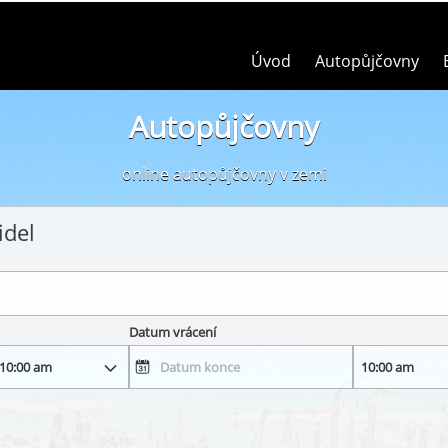
Úvod
Autopůjčovny
Autopůjčovny
online autopůjčovny v zemi
idel
Datum vrácení