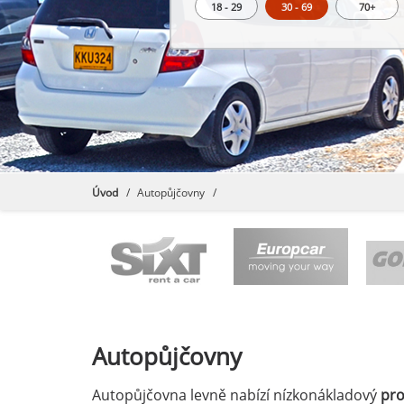
18 - 29
30 - 69
70+
Úvod
Autopůjčovny
Autopůjčovny
Autopůjčovna levně nabízí nízkonákladový
pr