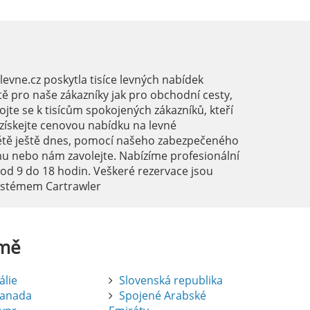
vne.cz poskytla tisíce levných nabídek
ě pro naše zákazníky jak pro obchodní cesty,
ojte se k tisícům spokojených zákazníků, kteří
a získejte cenovou nabídku na levné
ětě ještě dnes, pomocí našeho zabezpečeného
mu nebo nám zavolejte. Nabízíme profesionální
 od 9 do 18 hodin. Veškeré rezervace jsou
systémem Cartrawler
mě
tálie
Slovenská republika
anada
Spojené Arabské