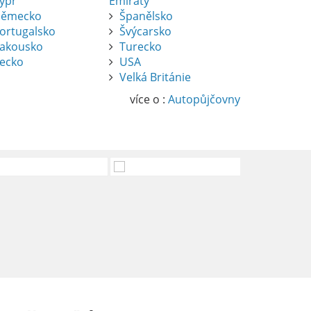
ypr
Emiráty
ěmecko
Španělsko
ortugalsko
Švýcarsko
akousko
Turecko
ecko
USA
Velká Británie
více o :
Autopůjčovny