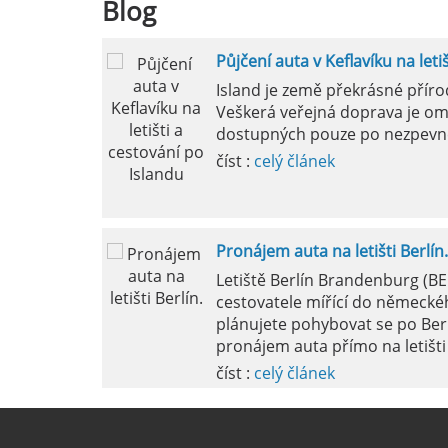
Blog
Půjčení auta v Keflavíku na leti
Mila
Island je země překrásné přír
Veškerá veřejná doprava je om
pokud si p
dostupných pouze po nezpevn
vyzvednutím
číst :
celý článek
Pronájem auta na letišti Berlín.
Letiště Berlín Brandenburg (B
cestovatele mířící do německéh
plánujete pohybovat se po Ber
pronájem auta přímo na letišti 
číst :
celý článek
Pronájem auta na letišti Marseil