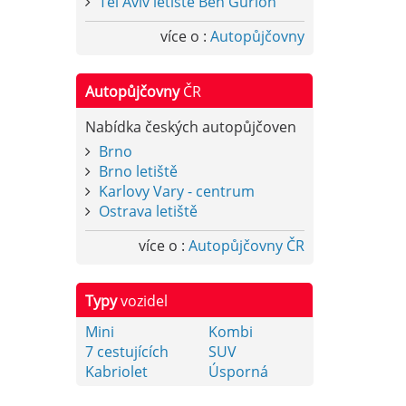
Tel Aviv letiště Ben Gurion
více o :
Autopůjčovny
Autopůjčovny
ČR
Nabídka českých autopůjčoven
Brno
Brno letiště
Karlovy Vary - centrum
Ostrava letiště
více o :
Autopůjčovny ČR
Typy
vozidel
Mini
Kombi
7 cestujících
SUV
Kabriolet
Úsporná