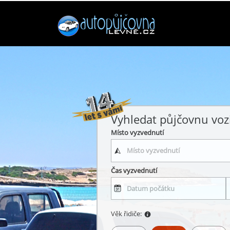
Vyhledat půjčovnu voz
Místo vyzvednutí
Čas vyzvednutí
Věk řidiče: