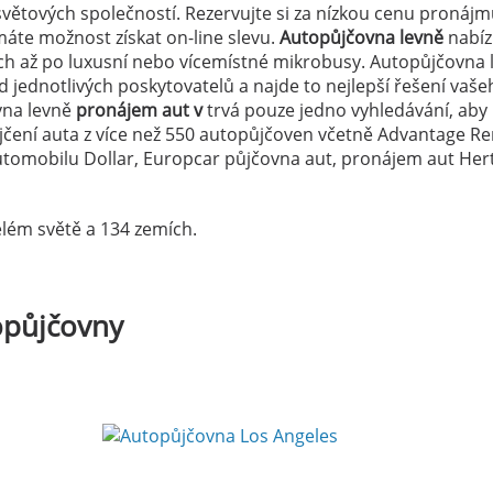
světových společností. Rezervujte si za nízkou cenu pronáj
áte možnost získat on-line slevu.
Autopůjčovna levně
nabízí
ch až po luxusní nebo vícemístné mikrobusy. Autopůjčovna 
 jednotlivých poskytovatelů a najde to nejlepší řešení vaše
vna levně
pronájem aut v
trvá pouze jedno vyhledávání, aby
ůjčení auta z více než 550 autopůjčoven včetně Advantage Re
tomobilu Dollar, Europcar půjčovna aut, pronájem aut Hert
lém světě a 134 zemích.
opůjčovny