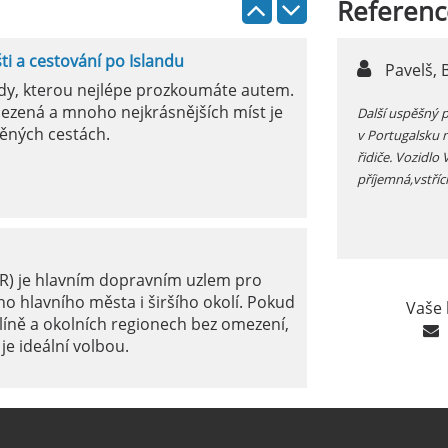
Referenc
šti a cestování po Islandu
n,
Pavelš, 
ody, kterou nejlépe prozkoumáte autem.
ezená a mnoho nejkrásnějších míst je
ůjčujete auto v jížním Španělsku zkontrolujte si před
Další uspěšný 
ěných cestách.
 funkčnost kliamtizace, v létě je tam fakt vedro...
v Portugalsku 
řidiče. Vozidlo
příjemná,vstříc
ER) je hlavním dopravním uzlem pro
o hlavního města i širšího okolí. Pokud
Vaše 
líně a okolních regionech bez omezení,
je ideální volbou.
le: Jak na to?