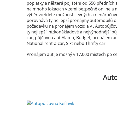
poplatky a některá pojištění od 550 předních 
na mnoho lokacích v zemi
bezpečně online a m
výběr vozidel z možností levných a nenáročný
porovnává ty nejlepší pronájmy automobilů od
požadavku na pronájem vozidla v . Autopůjčo
ty nejlepší, nízkonákladové a nejvýhodnější p
car, půjčovna aut Alamo, Budget, pronájem au
National rent-a-car, Sixt nebo Thrifty car.
Pronájem aut je možný v 17.000 místech po ce
Autopůjčovny
Aut