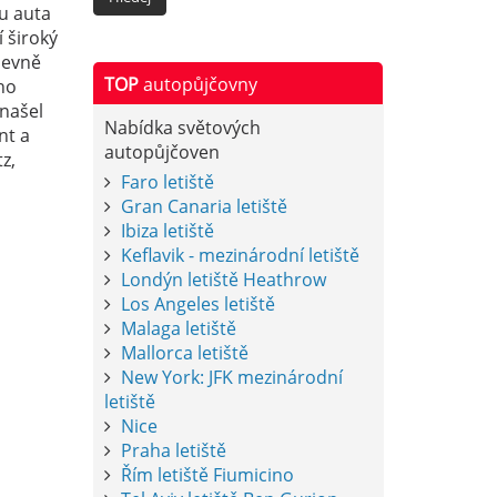
mu auta
 široký
levně
TOP
autopůjčovny
ho
 našel
Nabídka světových
nt a
autopůjčoven
z,
Faro letiště
Gran Canaria letiště
Ibiza letiště
Keflavik - mezinárodní letiště
Londýn letiště Heathrow
Los Angeles letiště
Malaga letiště
Mallorca letiště
New York: JFK mezinárodní
letiště
Nice
Praha letiště
Řím letiště Fiumicino