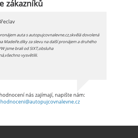
e
zákazníků
Břeclav
jarka, Plzen
pronájem auta s autopujcovnalevne.cz,skvělá dovolená
prodloužený zimní v
na Madeiře.díky za slevu na další pronájem a druhého
auta přímo na letišt
 VW jsme brali od SIXT,obsluha
vozidlo -dostali js
ná,všechno vysvětlili.
dobrém stavu -celkov
hodnocení nás zajímají, napište nám:
hodnoceni@autopujcovnalevne.cz