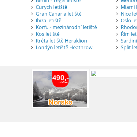
Berlín - Tegel letiště
Menorc
Curych letiště
Miami l
Gran Canaria letiště
Nice le
Ibiza letiště
Oslo le
Korfu - mezinárodní letiště
Rhodos
Kos letiště
Řím let
Pronájem auta na letišti Alican
Kréta letiště Heraklion
Sardini
Londýn letiště Heathrow
Split le
Půjčení auta na letišti v Alica
objevovat město i jeho okolí. Le
brána do regionu Costa Blanca,
Alicante.
číst :
celý článek
Pronájem auta na letišti Lefk
Půjčení auta na letišti Lefkada
podle vlastních představ.
číst :
celý článek