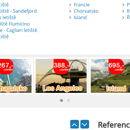
tiště
Francie
P
tiště - Sandefjord
Chorvatsko
R
 letiště
Island
Ř
iště Fiumicino
te
e - Cagliari letiště
tiště
nte je výborný způsob, jak pohodlně
tiště Alicante-Elche, hlavní vstupní
 se nachází přibližně 9 km od centra
ada: Kompletní průvodce
 je skvělý způsob, jak prozkoumat ostrov
Referenc