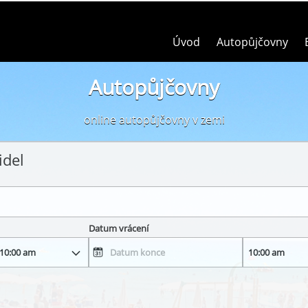
Úvod
Autopůjčovny
Autopůjčovny
online autopůjčovny v zemi
idel
Datum vrácení