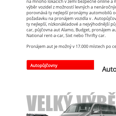
na mnoho lokacích v zemi
bezpečně online a m
výběr vozidel z možností levných a nenáročný
porovnává ty nejlepší pronájmy automobilů od
požadavku na pronájem vozidla v . Autopůjčo
ty nejlepší, nízkonákladové a nejvýhodnější p
car, půjčovna aut Alamo, Budget, pronájem au
National rent-a-car, Sixt nebo Thrifty car.
Pronájem aut je možný v 17.000 místech po ce
Autopůjčovny
Aut