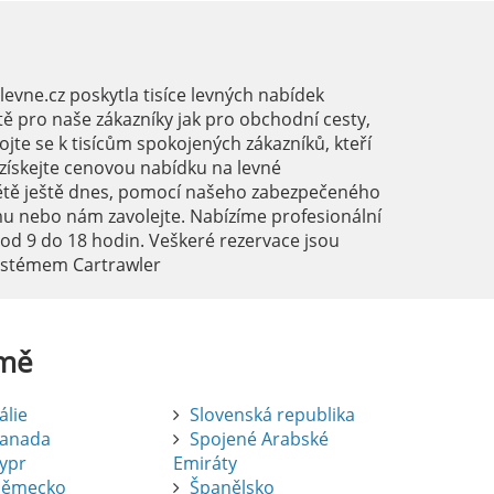
vne.cz poskytla tisíce levných nabídek
ě pro naše zákazníky jak pro obchodní cesty,
ojte se k tisícům spokojených zákazníků, kteří
a získejte cenovou nabídku na levné
ětě ještě dnes, pomocí našeho zabezpečeného
mu nebo nám zavolejte. Nabízíme profesionální
 od 9 do 18 hodin. Veškeré rezervace jsou
systémem Cartrawler
mě
tálie
Slovenská republika
anada
Spojené Arabské
ypr
Emiráty
ěmecko
Španělsko