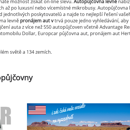
áte možnost získat on-line slevu.
Autopůjčovna levně
nabízí
ch až po luxusní nebo vícemístné mikrobusy. Autopůjčovna 
 jednotlivých poskytovatelů a najde to nejlepší řešení vaše
vna levně
pronájem aut v
trvá pouze jedno vyhledávání, aby
ůjčení auta z více než 550 autopůjčoven včetně Advantage Re
tomobilu Dollar, Europcar půjčovna aut, pronájem aut Hert
lém světě a 134 zemích.
opůjčovny