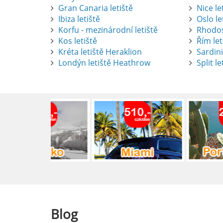
Gran Canaria letiště
Nice le
Ibiza letiště
Oslo le
Korfu - mezinárodní letiště
Rhodos
Kos letiště
Řím let
Pronájem auta na letišti Alican
Kréta letiště Heraklion
Sardini
Londýn letiště Heathrow
Split le
Půjčení auta na letišti v Alica
objevovat město i jeho okolí. Le
brána do regionu Costa Blanca,
Alicante.
číst :
celý článek
Pronájem auta na letišti Lefk
Půjčení auta na letišti Lefkada
podle vlastních představ.
číst :
celý článek
Blog