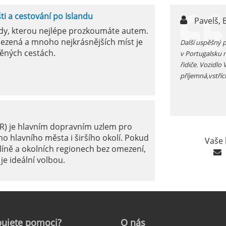
šti a cestování po Islandu
n,
Pavelš, 
ody, kterou nejlépe prozkoumáte autem.
ezená a mnoho nejkrásnějších míst je
ůjčujete auto v jížním Španělsku zkontrolujte si před
Další uspěšný 
ěných cestách.
 funkčnost kliamtizace, v létě je tam fakt vedro...
v Portugalsku 
řidiče. Vozidlo
příjemná,vstříc
ER) je hlavním dopravním uzlem pro
o hlavního města i širšího okolí. Pokud
Vaše 
líně a okolních regionech bez omezení,
je ideální volbou.
le: Jak na to?
ujete
pomoci?
O
nás
ámé jako mezinárodní letiště Marseille-