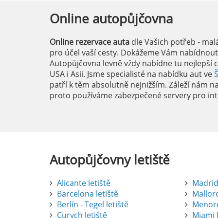
Online
autopůjčovna
Online rezervace auta
dle Vašich potřeb - mal
pro účel vaší cesty. Dokážeme Vám nabídnout i
Autopůjčovna levně vždy nabídne tu nejlepší c
USA i Asii. Jsme specialisté na nabídku aut ve
patří k těm absolutně nejnižším. Záleží nám na 
proto používáme zabezpečené servery pro int
Autopůjčovny
letiště
Alicante letiště
Madrid 
Barcelona letiště
Mallorc
Berlín - Tegel letiště
Menorc
Curych letiště
Miami l