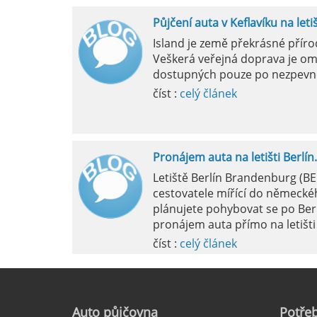
Půjčení auta v Keflavíku na leti
Mila
Island je země překrásné přír
Veškerá veřejná doprava je om
pokud si p
dostupných pouze po nezpevn
vyzvednutím
číst :
celý článek
Pronájem auta na letišti Berlín.
Letiště Berlín Brandenburg (B
cestovatele mířící do německéh
plánujete pohybovat se po Ber
pronájem auta přímo na letišti 
číst :
celý článek
Pronájem auta na letišti Marseil
Auto
půjčovna
Potřeb
Letiště Marseille, oficiálně zn