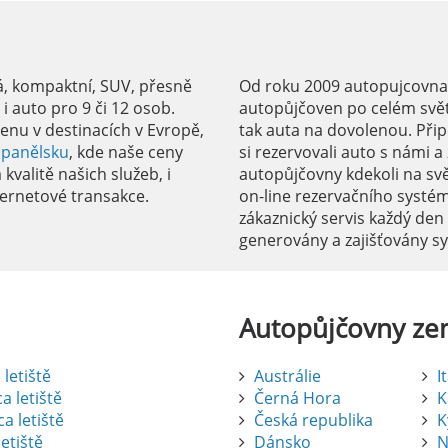
á, kompaktní, SUV, přesně
Od roku 2009 autopujcovnale
 auto pro 9 či 12 osob.
autopůjčoven po celém svět
enu v destinacích v Evropě,
tak auta na dovolenou. Přip
Španělsku
, kde naše ceny
si rezervovali auto s námi 
kvalitě našich služeb, i
autopůjčovny kdekoli na sv
ernetové transakce.
on-line rezervačního systé
zákaznický servis každý den
generovány a zajišťovány 
Autopůjčovny
ze
letiště
Austrálie
I
a letiště
Černá Hora
K
a letiště
Česká republika
K
etiště
Dánsko
N