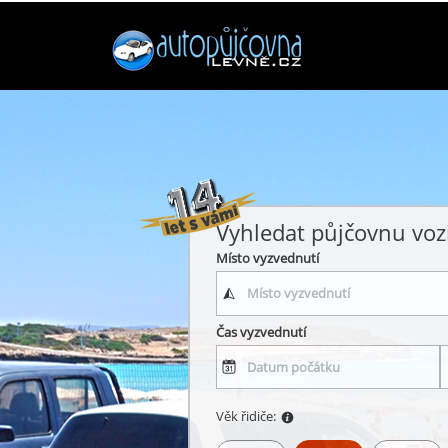
Vyhledat půjčovnu voz
Místo vyzvednutí
Čas vyzvednutí
Věk řidiče: