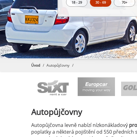
18 - 29
30 - 69
70+
Úvod
Autopůjčovny
Autopůjčovny
Autopůjčovna levně nabízí nízkonákladový
pr
poplatky a některá pojištění od 550 předních 