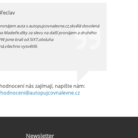
Břeclav
jarka, Plzen
pronájem auta s autopujcovnalevne.cz,skvělá dovolená
prodloužený zimní v
na Madeiře.díky za slevu na další pronájem a druhého
auta přímo na letišt
 VW jsme brali od SIXT,obsluha
vozidlo -dostali js
ná,všechno vysvětlili.
dobrém stavu -celkov
hodnocení nás zajímají, napište nám:
hodnoceni@autopujcovnalevne.cz
Newsletter