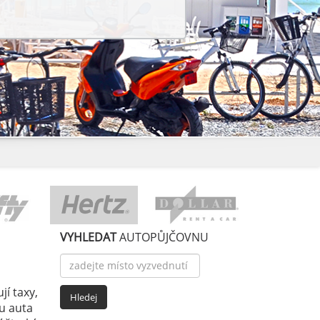
VYHLEDAT
AUTOPŮJČOVNU
jí taxy,
mu auta