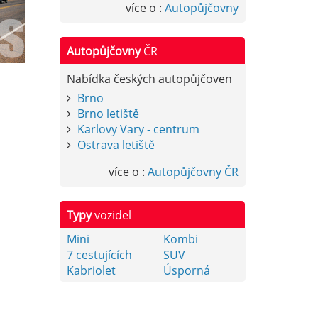
více o :
Autopůjčovny
Autopůjčovny
ČR
Nabídka českých autopůjčoven
Brno
Brno letiště
Karlovy Vary - centrum
Ostrava letiště
více o :
Autopůjčovny ČR
Typy
vozidel
Mini
Kombi
7 cestujících
SUV
Kabriolet
Úsporná