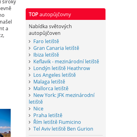
 široký
levně
TOP
autopůjčovny
ho
 našel
Nabídka světových
nt a
autopůjčoven
z,
Faro letiště
Gran Canaria letiště
Ibiza letiště
Keflavik - mezinárodní letiště
Londýn letiště Heathrow
Los Angeles letiště
Malaga letiště
Mallorca letiště
New York: JFK mezinárodní
letiště
Nice
Praha letiště
Řím letiště Fiumicino
Tel Aviv letiště Ben Gurion