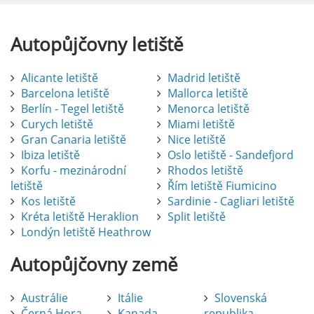
Autopůjčovny
letiště
Alicante letiště
Madrid letiště
Barcelona letiště
Mallorca letiště
Berlín - Tegel letiště
Menorca letiště
Curych letiště
Miami letiště
Gran Canaria letiště
Nice letiště
Ibiza letiště
Oslo letiště - Sandefjord
Korfu - mezinárodní
Rhodos letiště
letiště
Řím letiště Fiumicino
Kos letiště
Sardinie - Cagliari letiště
Kréta letiště Heraklion
Split letiště
Londýn letiště Heathrow
Autopůjčovny
země
Austrálie
Itálie
Slovenská
Černá Hora
Kanada
republika