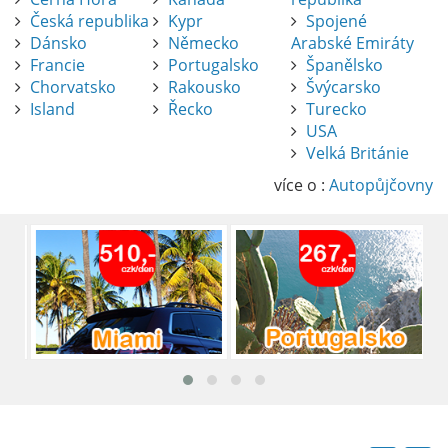
Česká republika
Kypr
Spojené
Dánsko
Německo
Arabské Emiráty
Francie
Portugalsko
Španělsko
Chorvatsko
Rakousko
Švýcarsko
Island
Řecko
Turecko
USA
Pronájem auta na letišti Alicante
Velká Británie
Půjčení auta na letišti v Alicante je výborný
způsob, jak pohodlně objevovat město i jeho
více o :
Autopůjčovny
okolí. Letiště Alicante-Elche, hlavní vstupní
brána do regionu Costa Blanca, se nachází
přibližně 9 km od centra Alicante.
číst :
celý článek
Pronájem auta na letišti Lefkada: Kompletní
průvodce
Půjčení auta na letišti Lefkada je skvělý
způsob, jak prozkoumat ostrov podle
vlastních představ.