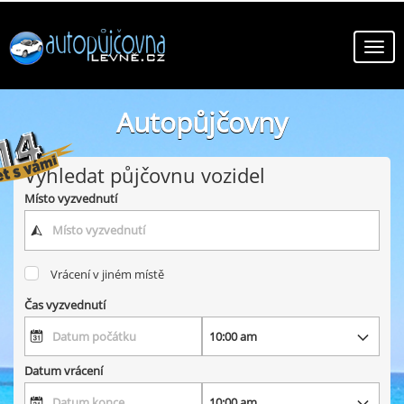
Autopůjčovny
online autopůjčovny v zemi
Vyhledat půjčovnu vozidel
Místo vyzvednutí
Vrácení v jiném místě
Čas vyzvednutí
Datum vrácení