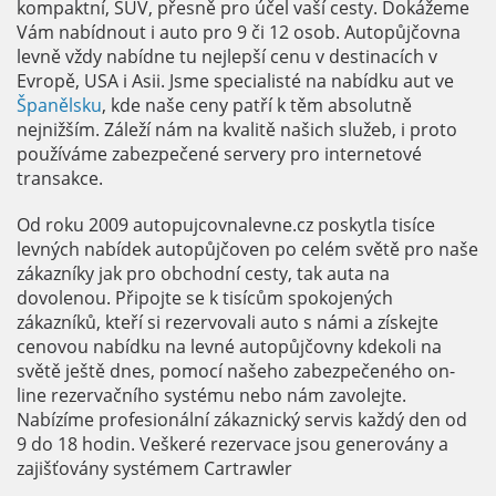
kompaktní, SUV, přesně pro účel vaší cesty. Dokážeme
Vám nabídnout i auto pro 9 či 12 osob. Autopůjčovna
levně vždy nabídne tu nejlepší cenu v destinacích v
Evropě, USA i Asii. Jsme specialisté na nabídku aut ve
Španělsku
, kde naše ceny patří k těm absolutně
nejnižším. Záleží nám na kvalitě našich služeb, i proto
používáme zabezpečené servery pro internetové
transakce.
Od roku 2009 autopujcovnalevne.cz poskytla tisíce
levných nabídek autopůjčoven po celém světě pro naše
zákazníky jak pro obchodní cesty, tak auta na
dovolenou. Připojte se k tisícům spokojených
zákazníků, kteří si rezervovali auto s námi a získejte
cenovou nabídku na levné autopůjčovny kdekoli na
světě ještě dnes, pomocí našeho zabezpečeného on-
line rezervačního systému nebo nám zavolejte.
Nabízíme profesionální zákaznický servis každý den od
9 do 18 hodin. Veškeré rezervace jsou generovány a
zajišťovány systémem Cartrawler