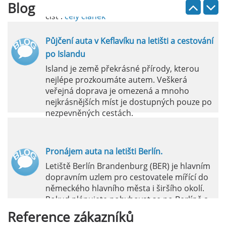
Blog
číst :
celý článek
Půjčení auta v Keflavíku na letišti a cestování
po Islandu
Island je země překrásné přírody, kterou
nejlépe prozkoumáte autem. Veškerá
veřejná doprava je omezená a mnoho
nejkrásnějších míst je dostupných pouze po
nezpevněných cestách.
číst :
celý článek
Pronájem auta na letišti Berlín.
Letiště Berlín Brandenburg (BER) je hlavním
dopravním uzlem pro cestovatele mířící do
německého hlavního města i širšího okolí.
Pokud plánujete pohybovat se po Berlíně a
okolních regionech bez omezení, pronájem
Reference
zákazníků
auta přímo na letišti je ideální volbou.