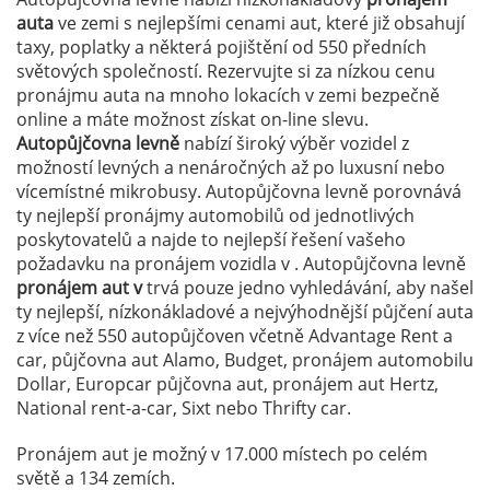
auta
ve zemi
s nejlepšími cenami aut, které již obsahují
taxy, poplatky a některá pojištění od 550 předních
světových společností. Rezervujte si za nízkou cenu
pronájmu auta na mnoho lokacích v zemi
bezpečně
online a máte možnost získat on-line slevu.
Autopůjčovna levně
nabízí široký výběr vozidel z
možností levných a nenáročných až po luxusní nebo
vícemístné mikrobusy. Autopůjčovna levně porovnává
ty nejlepší pronájmy automobilů od jednotlivých
poskytovatelů a najde to nejlepší řešení vašeho
požadavku na pronájem vozidla v . Autopůjčovna levně
pronájem aut v
trvá pouze jedno vyhledávání, aby našel
ty nejlepší, nízkonákladové a nejvýhodnější půjčení auta
z více než 550 autopůjčoven včetně Advantage Rent a
car, půjčovna aut Alamo, Budget, pronájem automobilu
Dollar, Europcar půjčovna aut, pronájem aut Hertz,
National rent-a-car, Sixt nebo Thrifty car.
Pronájem aut je možný v 17.000 místech po celém
světě a 134 zemích.