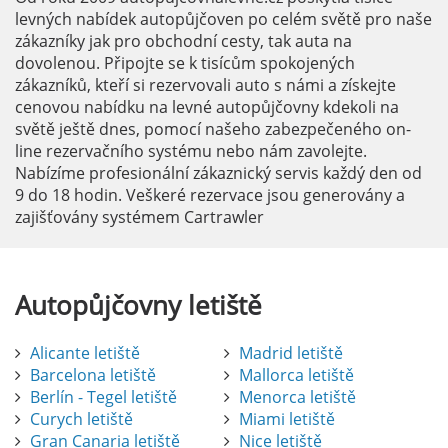
levných nabídek autopůjčoven po celém světě pro naše
zákazníky jak pro obchodní cesty, tak auta na
dovolenou. Připojte se k tisícům spokojených
zákazníků, kteří si rezervovali auto s námi a získejte
cenovou nabídku na levné autopůjčovny kdekoli na
světě ještě dnes, pomocí našeho zabezpečeného on-
line rezervačního systému nebo nám zavolejte.
Nabízíme profesionální zákaznický servis každý den od
9 do 18 hodin. Veškeré rezervace jsou generovány a
zajišťovány systémem Cartrawler
Autopůjčovny
letiště
Alicante letiště
Madrid letiště
Barcelona letiště
Mallorca letiště
Berlín - Tegel letiště
Menorca letiště
Curych letiště
Miami letiště
Gran Canaria letiště
Nice letiště