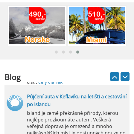
okolí. Letiště Alicante-Elche, hlavní vstupní
brána do regionu Costa Blanca, se nachází
přibližně 9 km od centra Alicante.
číst :
celý článek
Pronájem auta na letišti Lefkada: Kompletní
průvodce
Půjčení auta na letišti Lefkada je skvělý
způsob, jak prozkoumat ostrov podle
vlastních představ.
Blog
číst :
celý článek
Půjčení auta v Keflavíku na letišti a cestování
po Islandu
Island je země překrásné přírody, kterou
nejlépe prozkoumáte autem. Veškerá
veřejná doprava je omezená a mnoho
nejkrásnějších míst je dostupných pouze po