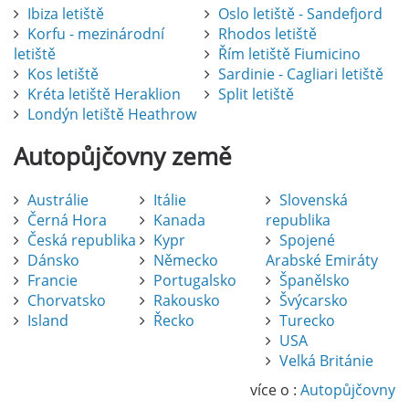
Ibiza letiště
Oslo letiště - Sandefjord
Korfu - mezinárodní
Rhodos letiště
letiště
Řím letiště Fiumicino
Kos letiště
Sardinie - Cagliari letiště
Kréta letiště Heraklion
Split letiště
Londýn letiště Heathrow
Autopůjčovny
země
Austrálie
Itálie
Slovenská
Černá Hora
Kanada
republika
Česká republika
Kypr
Spojené
Dánsko
Německo
Arabské Emiráty
Francie
Portugalsko
Španělsko
Chorvatsko
Rakousko
Švýcarsko
Island
Řecko
Turecko
USA
Pronájem auta na letišti Alicante
Velká Británie
Půjčení auta na letišti v Alicante je výborný
způsob, jak pohodlně objevovat město i jeho
více o :
Autopůjčovny