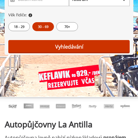
Věk řidiče:
18 - 29
30 - 69
70+
Vyhledávání
Autopůjčovny
La Antilla
Autopůjčovna levně nabízí nízkonákladový
pronájem