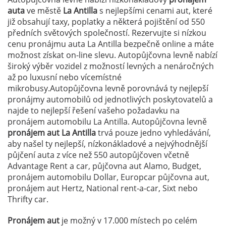
auta
ve městě
La Antilla
s nejlepšími cenami aut, které
již obsahují taxy, poplatky a některá pojištění od 550
předních světových společností. Rezervujte si nízkou
cenu pronájmu auta La Antilla bezpečně online a máte
možnost získat on-line slevu. Autopůjčovna levně nabízí
široký výběr vozidel z možností levných a nenáročných
až po luxusní nebo vícemístné
mikrobusy.Autopůjčovna levně porovnává ty nejlepší
pronájmy automobilů od jednotlivých poskytovatelů a
najde to nejlepší řešení vašeho požadavku na
pronájem automobilu La Antilla. Autopůjčovna levně
pronájem aut La Antilla
trvá pouze jedno vyhledávání,
aby našel ty nejlepší, nízkonákladové a nejvýhodnější
půjčení auta z více než 550 autopůjčoven včetně
Advantage Rent a car, půjčovna aut Alamo, Budget,
pronájem automobilu Dollar, Europcar půjčovna aut,
pronájem aut Hertz, National rent-a-car, Sixt nebo
Thrifty car.
Pronájem aut
je možný v 17.000 místech po celém