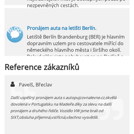
nezpevněných cestách.
číst :
celý článek
Pronájem auta na letišti Berlín.
Letiště Berlín Brandenburg (BER) je hlavním
dopravním uzlem pro cestovatele mířící do
německého hlavního města i širšího okolí.
Pokud plánujete pohybovat se po Berlíně a
okolních regionech bez omezení, pronájem
Reference
zákazníků
auta přímo na letišti je ideální volbou.
číst :
celý článek
Pavelš, Břeclav
j
Pronájem auta na letišti Marseille: Jak na to?
 před
Další uspěšný pronájem auta s autopujcovnalevne.cz,skvělá
prodl
Letiště Marseille, oficiálně známé jako
...
dovolená v Portugalsku na Madeiře.díky za slevu na další
proná
mezinárodní letiště Marseille-Provence, je
pronájem a druhého řidiče. Vozidlo VW jsme brali od
kateg
hlavní vstupní branou do regionu Provence
SIXT,obsluha příjemná,vstřícná,všechno vysvětlili.
kolem
a nachází se přibližně 27 km od centra města
Marseille.