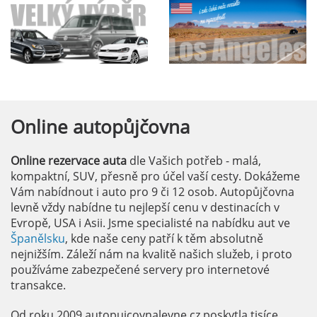
Online
autopůjčovna
Online rezervace auta
dle Vašich potřeb - malá,
kompaktní, SUV, přesně pro účel vaší cesty. Dokážeme
Vám nabídnout i auto pro 9 či 12 osob. Autopůjčovna
levně vždy nabídne tu nejlepší cenu v destinacích v
Evropě, USA i Asii. Jsme specialisté na nabídku aut ve
Španělsku
, kde naše ceny patří k těm absolutně
nejnižším. Záleží nám na kvalitě našich služeb, i proto
používáme zabezpečené servery pro internetové
transakce.
Od roku 2009 autopujcovnalevne.cz poskytla tisíce