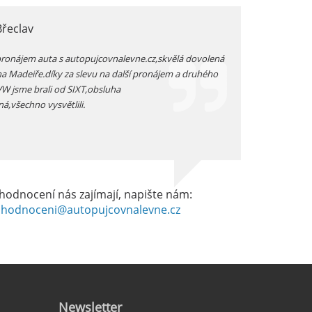
Břeclav
jarka, Plzen
pronájem auta s autopujcovnalevne.cz,skvělá dovolená
prodloužený zimní v
na Madeiře.díky za slevu na další pronájem a druhého
auta přímo na letišt
 VW jsme brali od SIXT,obsluha
vozidlo -dostali js
ná,všechno vysvětlili.
dobrém stavu -celkov
hodnocení nás zajímají, napište nám:
hodnoceni@autopujcovnalevne.cz
Newsletter