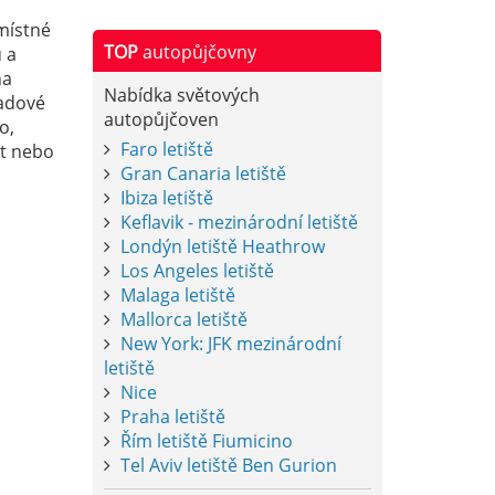
místné
TOP
autopůjčovny
 a
na
Nabídka světových
ladové
autopůjčoven
o,
Faro letiště
xt nebo
Gran Canaria letiště
Ibiza letiště
Keflavik - mezinárodní letiště
Londýn letiště Heathrow
Los Angeles letiště
Malaga letiště
Mallorca letiště
New York: JFK mezinárodní
letiště
Nice
Praha letiště
Řím letiště Fiumicino
Tel Aviv letiště Ben Gurion