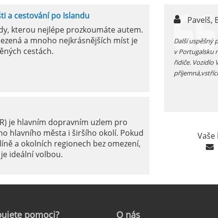
šti a cestování po Islandu
n,
Pavelš, 
ody, kterou nejlépe prozkoumáte autem.
ezená a mnoho nejkrásnějších míst je
ůjčujete auto v jížním Španělsku zkontrolujte si před
Další uspěšný 
ěných cestách.
 funkčnost kliamtizace, v létě je tam fakt vedro...
v Portugalsku 
řidiče. Vozidlo
příjemná,vstříc
ER) je hlavním dopravním uzlem pro
o hlavního města i širšího okolí. Pokud
Vaše 
líně a okolních regionech bez omezení,
je ideální volbou.
le: Jak na to?
ujete
pomoci?
O
nás
ámé jako mezinárodní letiště Marseille-