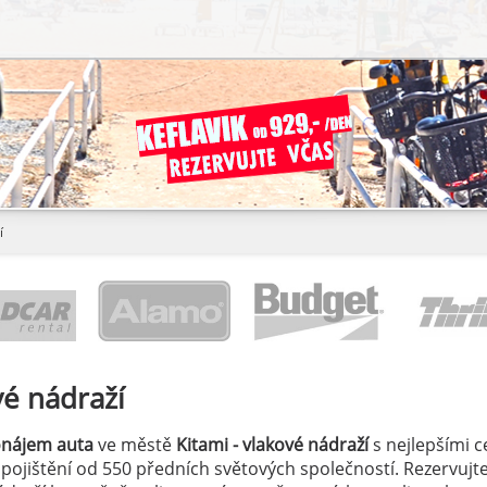
í
vé nádraží
onájem auta
ve městě
Kitami - vlakové nádraží
s nejlepšími 
á pojištění od 550 předních světových společností. Rezervujte