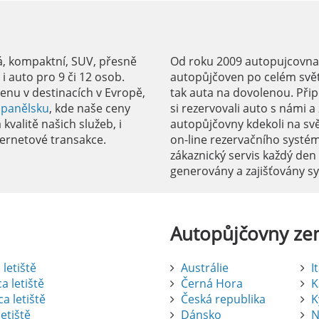
á, kompaktní, SUV, přesně
Od roku 2009 autopujcovnale
 auto pro 9 či 12 osob.
autopůjčoven po celém svět
enu v destinacích v Evropě,
tak auta na dovolenou. Přip
Španělsku
, kde naše ceny
si rezervovali auto s námi 
kvalitě našich služeb, i
autopůjčovny kdekoli na sv
ernetové transakce.
on-line rezervačního systé
zákaznický servis každý den
generovány a zajišťovány 
Autopůjčovny
ze
letiště
Austrálie
I
a letiště
Černá Hora
K
a letiště
Česká republika
K
etiště
Dánsko
N