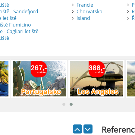
tiště
Francie
P
tiště - Sandefjord
Chorvatsko
R
 letiště
Island
Ř
iště Fiumicino
te
e - Cagliari letiště
tiště
nte je výborný způsob, jak pohodlně
tiště Alicante-Elche, hlavní vstupní
 se nachází přibližně 9 km od centra
ada: Kompletní průvodce
 je skvělý způsob, jak prozkoumat ostrov
Referenc