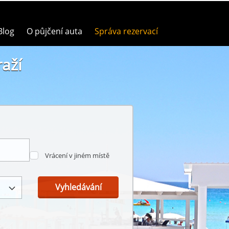
Blog
O půjčení auta
Správa rezervací
aží
Vrácení v jiném místě
Vyhledávání