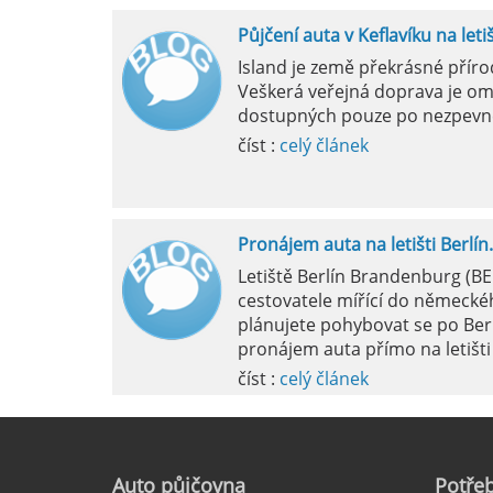
Půjčení auta v Keflavíku na leti
Mila
Island je země překrásné přír
Veškerá veřejná doprava je om
pokud si p
dostupných pouze po nezpevn
vyzvednutím
číst :
celý článek
Pronájem auta na letišti Berlín.
Letiště Berlín Brandenburg (B
cestovatele mířící do německéh
plánujete pohybovat se po Ber
pronájem auta přímo na letišti 
číst :
celý článek
Pronájem auta na letišti Marseil
Auto
půjčovna
Potřeb
Letiště Marseille, oficiálně zn