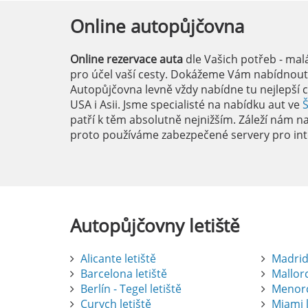
Online
autopůjčovna
Online rezervace auta
dle Vašich potřeb - mal
pro účel vaší cesty. Dokážeme Vám nabídnout i
Autopůjčovna levně vždy nabídne tu nejlepší c
USA i Asii. Jsme specialisté na nabídku aut ve
patří k těm absolutně nejnižším. Záleží nám na 
proto používáme zabezpečené servery pro int
Autopůjčovny
letiště
Alicante letiště
Madrid 
Barcelona letiště
Mallorc
Berlín - Tegel letiště
Menorc
Curych letiště
Miami l