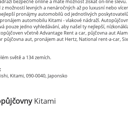
draží bezpečně online a máte možnost získat on-line slevu.
el z možností levných a nenáročných až po luxusní nebo více
ejlepší pronájmy automobilů od jednotlivých poskytovatelů
 pronájem automobilu Kitami - vlakové nádraží. Autopůjčov
vá pouze jedno vyhledávání, aby našel ty nejlepší, nízkonák
utopůjčoven včetně Advantage Rent a car, půjčovna aut Alam
 půjčovna aut, pronájem aut Hertz, National rent-a-car, Si
lém světě a 134 zemích.
:
shi, Kitami, 090-0040, Japonsko
opůjčovny
Kitami