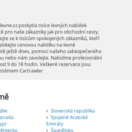
vne.cz poskytla tisíce levných nabídek
ě pro naše zákazníky jak pro obchodní cesty,
ojte se k tisícům spokojených zákazníků, kteří
a získejte cenovou nabídku na levné
ětě ještě dnes, pomocí našeho zabezpečeného
mu nebo nám zavolejte. Nabízíme profesionální
 od 9 do 18 hodin. Veškeré rezervace jsou
systémem Cartrawler
mě
tálie
Slovenská republika
anada
Spojené Arabské
ypr
Emiráty
ěmecko
Španělsko