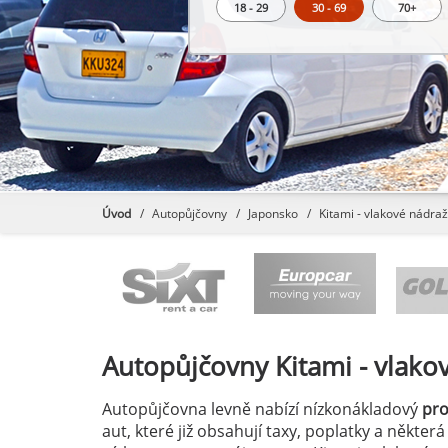
18 - 29
30 - 69
70+
Úvod
Autopůjčovny
Japonsko
Kitami - vlakové nádraž
Autopůjčovny
Kitami - vlako
Autopůjčovna levně nabízí nízkonákladový
pr
aut, které již obsahují taxy, poplatky a někter