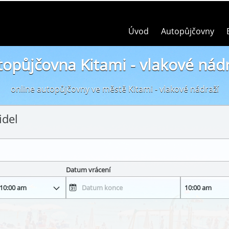
Úvod
Autopůjčovny
topůjčovna Kitami - vlakové nádr
online autopůjčovny ve městě Kitami - vlakové nádraží
idel
Datum vrácení