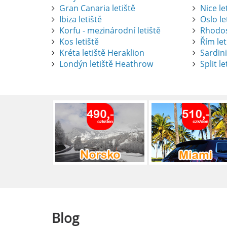
Gran Canaria letiště
Nice le
Ibiza letiště
Oslo le
Korfu - mezinárodní letiště
Rhodos
Kos letiště
Řím let
Pronájem auta na letišti Alican
Kréta letiště Heraklion
Sardini
Londýn letiště Heathrow
Split le
Půjčení auta na letišti v Alica
objevovat město i jeho okolí. Le
brána do regionu Costa Blanca,
Alicante.
číst :
celý článek
Pronájem auta na letišti Lefk
Půjčení auta na letišti Lefkada
podle vlastních představ.
číst :
celý článek
Blog