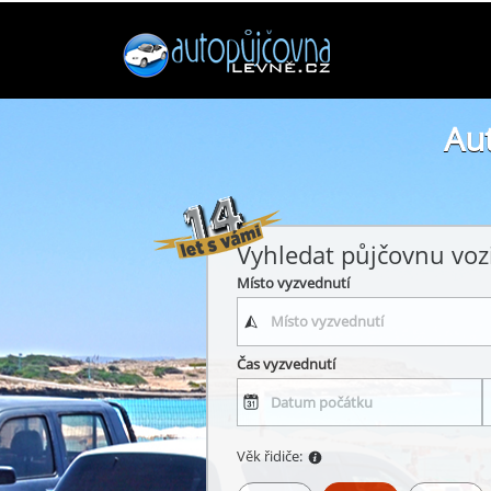
Au
Vyhledat půjčovnu voz
Místo vyzvednutí
Čas vyzvednutí
Věk řidiče: