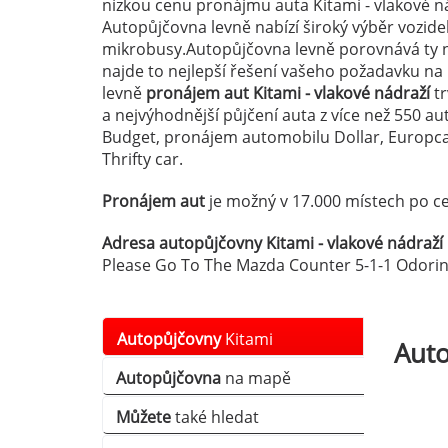
nízkou cenu pronájmu auta Kitami - vlakové ná
Autopůjčovna levně nabízí široký výběr vozid
mikrobusy.Autopůjčovna levně porovnává ty n
najde to nejlepší řešení vašeho požadavku na
levně
pronájem aut Kitami - vlakové nádraží
tr
a nejvýhodnější půjčení auta z více než 550 a
Budget, pronájem automobilu Dollar, Europcar
Thrifty car.
Pronájem aut
je možný v 17.000 místech po ce
Adresa autopůjčovny Kitami - vlakové nádraží 
Please Go To The Mazda Counter 5-1-1 Odorini
Autopůjčovny
Kitami
Aut
Autopůjčovna
na mapě
Můžete
také hledat