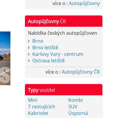
více o :
Autopůjčovny
Autopůjčovny
ČR
Nabídka českých autopůjčoven
Brno
Brno letiště
Karlovy Vary - centrum
Ostrava letiště
více o :
Autopůjčovny ČR
Typy
vozidel
Mini
Kombi
7 cestujících
SUV
Kabriolet
Úsporná